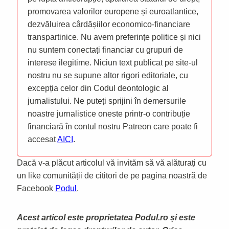
promovarea valorilor europene și euroatlantice,
dezvăluirea cârdășiilor economico-financiare
transpartinice. Nu avem preferințe politice și nici
nu suntem conectați financiar cu grupuri de
interese ilegitime. Niciun text publicat pe site-ul
nostru nu se supune altor rigori editoriale, cu
excepția celor din Codul deontologic al
jurnalistului. Ne puteți sprijini în demersurile
noastre jurnalistice oneste printr-o contribuție
financiară în contul nostru Patreon care poate fi
accesat
AICI
.
Dacă v-a plăcut articolul vă invităm să vă alăturați cu
un like comunității de cititori de pe pagina noastră de
Facebook
Podul
.
Acest articol este proprietatea Podul.ro și este