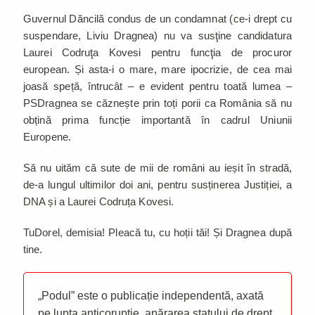
Guvernul Dăncilă condus de un condamnat (ce-i drept cu
suspendare, Liviu Dragnea) nu va susţine candidatura
Laurei Codruţa Kovesi pentru funcţia de procuror
european. Și asta-i o mare, mare ipocrizie, de cea mai
joasă speță, întrucât – e evident pentru toată lumea –
PSDragnea se căznește prin toți porii ca România să nu
obțină prima funcție importantă în cadrul Uniunii
Europene.
Să nu uităm că sute de mii de români au ieșit în stradă,
de-a lungul ultimilor doi ani, pentru susținerea Justiției, a
DNA și a Laurei Codruța Kovesi.
TuDorel, demisia! Pleacă tu, cu hoții tăi! Și Dragnea după
tine.
„Podul” este o publicație independentă, axată
pe lupta anticorupție, apărarea statului de drept,