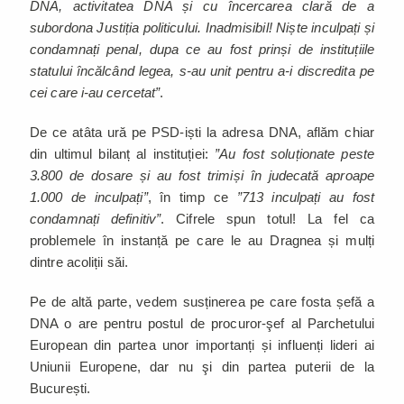
DNA, activitatea DNA și cu încercarea clară de a
subordona Justiția politicului. Inadmisibil! Niște inculpați și
condamnați penal, dupa ce au fost prinși de instituțiile
statului încălcând legea, s-au unit pentru a-i discredita pe
cei care i-au cercetat”
.
De ce atâta ură pe PSD-iști la adresa DNA, aflăm chiar
din ultimul bilanț al instituției:
”Au fost soluționate peste
3.800 de dosare și au fost trimiși în judecată aproape
1.000 de inculpați”
, în timp ce
”713 inculpați au fost
condamnați definitiv”
. Cifrele spun totul! La fel ca
problemele în instanță pe care le au Dragnea și mulți
dintre acoliții săi.
Pe de altă parte, vedem susținerea pe care fosta șefă a
DNA o are pentru postul de procuror-şef al Parchetului
European din partea unor importanți și influenți lideri ai
Uniunii Europene, dar nu şi din partea puterii de la
București.