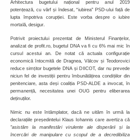
Arhitectura bugetului național pentru anul 2019
potențează, cu vârf și îndesat, “iubirea” PSD-ului față de
lupta împotriva corupției. Este vorba despre o iubire
mortală, desigur.
Potrivit proiectului prezentat de Ministerul Finanțelor,
analizat de profit.ro, bugetul DNA va fi cu 6% mai mic în
cursul acestui an. De notat că actuala configurație
economică întocmită de Dragnea, Vâlcov și Teodorovici
reduce simțitor bugetele DNA și DIICOT, dar nu prevede
niciun fel de investiții pentru îmbunătățirea condițiilor din
penitenciare, asta deși coaliția PSD-ALDE a invocat, în
permanență, necesitatea unei OUG pentru eliberarea
deținuților.
Nimic nu este întâmplator, dacă ne uităm în urmă la
declarațiile președintelui Klaus Iohannis care avertiza că
”asistăm la manifestări virulente ale disperării și la
încercări de manipulare cu scopul de a decredibiliza