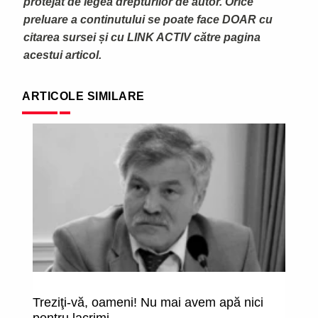
protejat de legea drepturilor de autor. Orice
preluare a continutului se poate face DOAR cu
citarea sursei și cu LINK ACTIV către pagina
acestui articol.
ARTICOLE SIMILARE
Treziţi-vă, oameni! Nu mai avem apă nici
Id