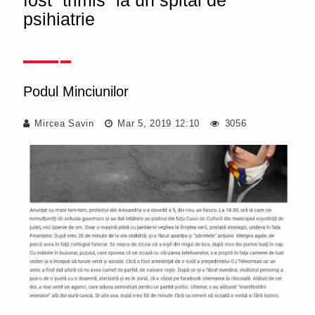
fost ”trimis” la un spital de
psihiatrie
Podul Minciunilor
Mircea Savin
Mar 5, 2019 12:10
3056