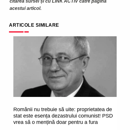
citarea sursei și cu LINK ACTIV către pagina
acestui articol.
ARTICOLE SIMILARE
Românii nu trebuie să uite: proprietatea de
R
stat este esența dezastrului comunist! PSD
pr
vrea să o mențină doar pentru a fura