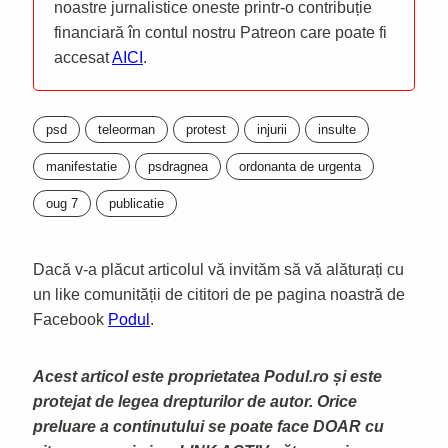
noastre jurnalistice oneste printr-o contribuție
financiară în contul nostru Patreon care poate fi
accesat
AICI
.
psd
teleorman
protest
injurii
insulte
manifestatie
psdragnea
ordonanta de urgenta
oug 7
publicatie
Dacă v-a plăcut articolul vă invităm să vă alăturați cu
un like comunității de cititori de pe pagina noastră de
Facebook
Podul
.
Acest articol este proprietatea Podul.ro și este
protejat de legea drepturilor de autor. Orice
preluare a continutului se poate face DOAR cu