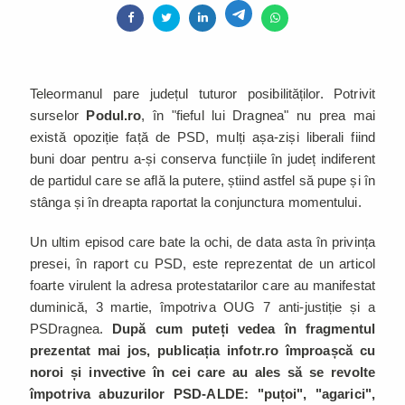
Teleormanul pare județul tuturor posibilităților. Potrivit
surselor
Podul.ro
, în "fieful lui Dragnea" nu prea mai
există opoziție față de PSD, mulți așa-ziși liberali fiind
buni doar pentru a-și conserva funcțiile în județ indiferent
de partidul care se află la putere, știind astfel să pupe și în
stânga și în dreapta raportat la conjunctura momentului.
Un ultim episod care bate la ochi, de data asta în privința
presei, în raport cu PSD, este reprezentat de un articol
foarte virulent la adresa protestatarilor care au manifestat
duminică, 3 martie, împotriva OUG 7 anti-justiție și a
PSDragnea.
După cum puteți vedea în fragmentul
prezentat mai jos, publicația infotr.ro împroașcă cu
noroi și invective în cei care au ales să se revolte
împotriva abuzurilor PSD-ALDE: "puțoi", "agarici",