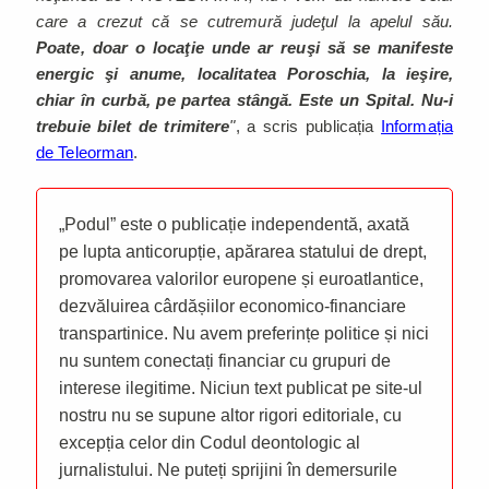
care a crezut că se cutremură judeţul la apelul său.
Poate, doar o locaţie unde ar reuşi să se manifeste
energic şi anume, localitatea Poroschia, la ieşire,
chiar în curbă, pe partea stângă. Este un Spital. Nu-i
trebuie bilet de trimitere
"
, a scris publicația
Informația
de Teleorman
.
„Podul” este o publicație independentă, axată
pe lupta anticorupție, apărarea statului de drept,
promovarea valorilor europene și euroatlantice,
dezvăluirea cârdășiilor economico-financiare
transpartinice. Nu avem preferințe politice și nici
nu suntem conectați financiar cu grupuri de
interese ilegitime. Niciun text publicat pe site-ul
nostru nu se supune altor rigori editoriale, cu
excepția celor din Codul deontologic al
jurnalistului. Ne puteți sprijini în demersurile