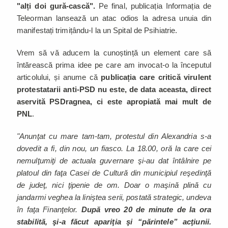
"alți doi gură-cască".
Pe final, publicația Informația de
Teleorman lansează un atac odios la adresa unuia din
manifestați trimițându-l la un Spital de Psihiatrie.
Vrem să vă aducem la cunoștință un element care să
întărească prima idee pe care am invocat-o la începutul
articolului, și anume că
publicația care critică virulent
protestatarii anti-PSD nu este, de data aceasta, direct
aservită PSDragnea, ci este apropiată mai mult de
PNL
.
"Anunţat cu mare tam-tam, protestul din Alexandria s-a
dovedit a fi, din nou, un fiasco. La 18.00, oră la care cei
nemulţumiţi de actuala guvernare şi-au dat întâlnire pe
platoul din faţa Casei de Cultură din municipiul reşedinţă
de judeţ, nici ţipenie de om. Doar o maşină plină cu
jandarmi veghea la liniştea serii, postată strategic, undeva
în faţa Finanţelor.
După vreo 20 de minute de la ora
stabilită, şi-a făcut apariţia şi “părintele” acţiunii.