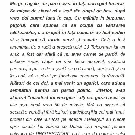
Mergea agale, de parcă avea în faţă cortegiul funerar.
Se mişca de ziceai că a ieşit din ringul de box, după
vreo doi pumni luaţi în cap. Cu mâinile în buzunar,
puţoiul, care spunea că se ocupă cu vânzarea
telefoanelor, s-a proptit în faţa camerei de luat vederi
şi a început să turuie verzi şi uscate
. Cică a fost
ameninţat de o rudă a preşedintelui CJ Teleorman iar un
amic a fost dat afară că nu avea carnet de partid, de
culoare roşie. După ce şi-a făcut numărul, visătorul
personaj a pus-o de o şuetă cu o doamnă, aterizată şi ea
în zonă, că a văzut pe facebook chemarea la răscoală.
Alături de cei doi, a mai venit un agarici, care aduna
semnături pentru un partid politic. Ulterior, s-au
alăturat “manifestării energice” alţi doi gură-cască
. Şi
uite aşa, după vreo 50 de minute, fără ca nimeni să
scoată o vorbă şi fără lozinci, participanţii la cel mai “mut”
protest din câte au fost pe aceste meleaguri au plecat
spre casele lor. Săraci cu Duhul! Din respect pentru
noţiunea de PROTESTATAR, nu-i vom da numele celui