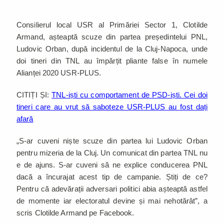
Consilierul local USR al Primăriei Sector 1, Clotilde
Armand, așteaptă scuze din partea președintelui PNL,
Ludovic Orban, după incidentul de la Cluj-Napoca, unde
doi tineri din TNL au împărțit pliante false în numele
Alianței 2020 USR-PLUS.
CITIȚI ȘI:
TNL-iști cu comportament de PSD-iști. Cei doi
tineri care au vrut să saboteze USR-PLUS au fost dați
afară
„S-ar cuveni niște scuze din partea lui Ludovic Orban
pentru mizeria de la Cluj. Un comunicat din partea TNL nu
e de ajuns. S-ar cuveni să ne explice conducerea PNL
dacă a încurajat acest tip de campanie. Știți de ce?
Pentru că adevărații adversari politici abia așteaptă astfel
de momente iar electoratul devine și mai nehotărât”, a
scris Clotilde Armand pe Facebook.