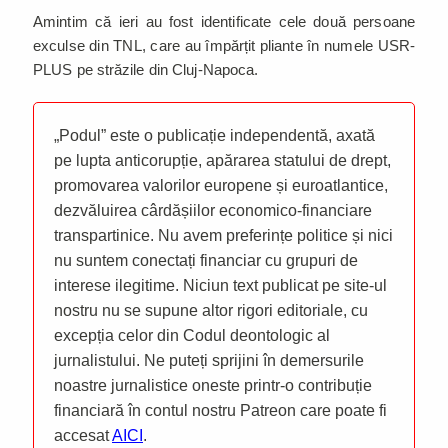
Amintim că ieri au fost identificate cele două persoane
exculse din TNL, care au împărțit pliante în numele USR-
PLUS pe străzile din Cluj-Napoca.
„Podul” este o publicație independentă, axată
pe lupta anticorupție, apărarea statului de drept,
promovarea valorilor europene și euroatlantice,
dezvăluirea cârdășiilor economico-financiare
transpartinice. Nu avem preferințe politice și nici
nu suntem conectați financiar cu grupuri de
interese ilegitime. Niciun text publicat pe site-ul
nostru nu se supune altor rigori editoriale, cu
excepția celor din Codul deontologic al
jurnalistului. Ne puteți sprijini în demersurile
noastre jurnalistice oneste printr-o contribuție
financiară în contul nostru Patreon care poate fi
accesat
AICI
.