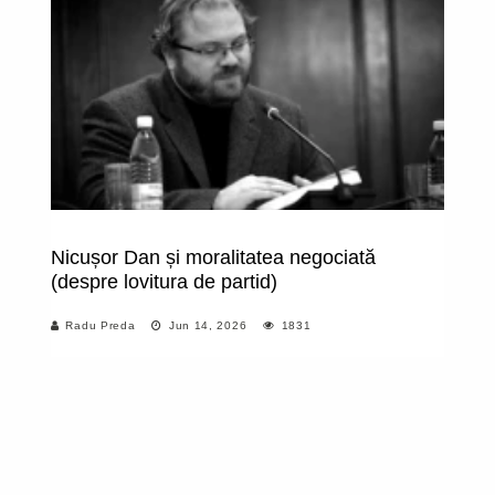
Nicușor Dan și moralitatea negociată
R
(despre lovitura de partid)
o
Radu Preda
Jun 14, 2026
1831