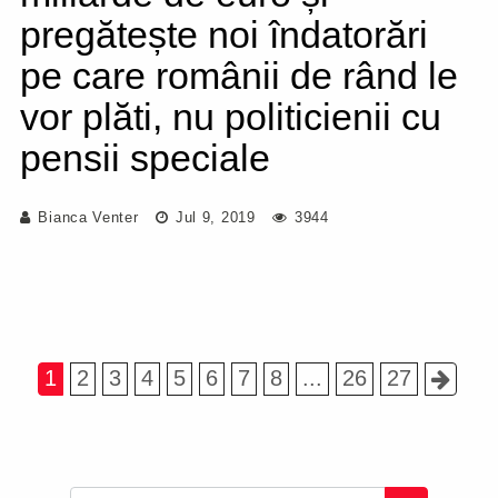
pregătește noi îndatorări
pe care românii de rând le
vor plăti, nu politicienii cu
pensii speciale
Bianca Venter
Jul 9, 2019
3944
1
2
3
4
5
6
7
8
...
26
27