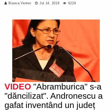
Bianca Venter
Jul 14, 2019
6229
VIDEO
"Abramburica" s-a
"dăncilizat". Andronescu a
gafat inventând un județ