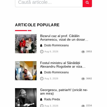
ARTICOLE POPULARE
Bizarul caz al prof. Cătălin
Avramescu, vizat de un dosar
DIICOT pentru „pornografie
Dodo Romniceanu
infantilă”. Miroase a execuție
stalinistă. Cea mai imundă parte a
Aug 6, 2026
3953
presei publică inclusiv documente
„scurse” de la stat în care sunt
dezvăluite date ultra-personale
Fostul ministru al Sănătății
ale profesorului, inclusiv
Alexandru Rogobete ar viza
diagnostice și tratamente
funcția lui Dominic Fritz de primar
Dodo Romniceanu
al orașului Timișoara. Pesedistul
publică imagini demne de Coreea
Aug 3, 2026
3682
de Nord cu femei din Timișoara
care îl strâng în brațe plângând
Georgescu, patriarh! (oricât ne-
am mira)
Radu Preda
Aug 3, 2026
2234