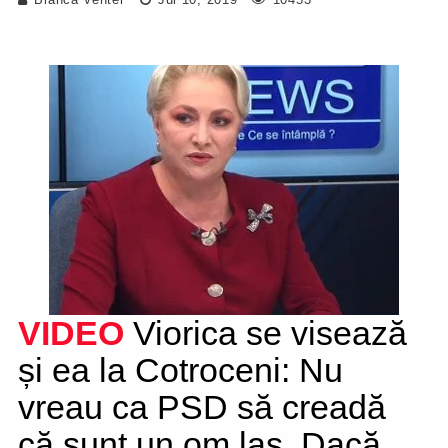
VIDEO
Viorica se visează
și ea la Cotroceni: Nu
vreau ca PSD să creadă
că sunt un om laș. Dacă