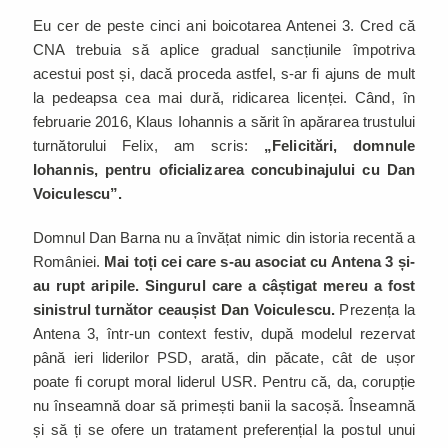
Eu cer de peste cinci ani boicotarea Antenei 3. Cred că
CNA trebuia să aplice gradual sancțiunile împotriva
acestui post și, dacă proceda astfel, s-ar fi ajuns de mult
la pedeapsa cea mai dură, ridicarea licenței. Când, în
februarie 2016, Klaus Iohannis a sărit în apărarea trustului
turnătorului Felix, am scris:
„Felicitări, domnule
Iohannis, pentru oficializarea concubinajului cu Dan
Voiculescu”.
Domnul Dan Barna nu a învățat nimic din istoria recentă a
României.
Mai toți cei care s-au asociat cu Antena 3 și-
au rupt aripile. Singurul care a câștigat mereu a fost
sinistrul turnător ceaușist Dan Voiculescu.
Prezența la
Antena 3, într-un context festiv, după modelul rezervat
până ieri liderilor PSD, arată, din păcate, cât de ușor
poate fi corupt moral liderul USR. Pentru că, da, corupție
nu înseamnă doar să primești banii la sacoșă. Înseamnă
și să ți se ofere un tratament preferențial la postul unui