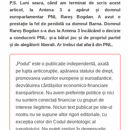
P.S. Luni seara, când am terminat de scris acest
articol, la Antena 3 a apărut și domnul
europarlamentar PNL Rareș Bogdan. A avut o
prestație la fel de penibilă ca domnul Barna. Domnul
Rareș Bogdan s-a dus la Antena 3 încălcând o decizie
a conducerii PNL: și-a bătut joc și de propriul partid
și de alegătorii liberali. Ar trebui dat afară din PNL.
„Podul” este o publicație independentă, axată
pe lupta anticorupție, apărarea statului de drept,
promovarea valorilor europene și euroatlantice,
dezvăluirea cârdășiilor economico-financiare
transpartinice. Nu avem preferințe politice și nici
nu suntem conectați financiar cu grupuri de
interese ilegitime. Niciun text publicat pe site-ul
nostru nu se supune altor rigori editoriale, cu
excepția celor din Codul deontologic al
jurnalistului. Ne puteți sprijini în demersurile