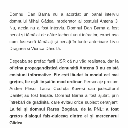
Domnul Dan Barna nu a acordat un banal interviu
domnului Mihai Gâdea, moderator al postului Antena 3.
Nu, acela nu a fost interviu. Domnul Dan Barna a fost
periat și tămâiat de către lacheul unui infractor, exact așa
cum fuseseră tămâiați și periați în lunile anterioare Liviu
Dragnea și Viorica Dăncilă.
Degeaba se prefac fanii USR că nu văd realitatea, dar
la
oficina propagandistică denumită Antena 3 nu există
emisiuni informative.
Fie ești lăudat la modul cel mai
grețos, fie ești linșat în mod ordinar.
Personaje precum
Andrei Pleșu, Laura Codruța Kovesi sau judecătorul
Danileț au fost linșate. Domnul Barna a fost ajutat, prin
întrebări de grădiniță, care evitau orice subiect deranjant.
La fel și domnul Rareș Bogdan, de la PNL: a fost
grețos dialogul fals-dulceag dintre el și mercenarul
Gâdea.