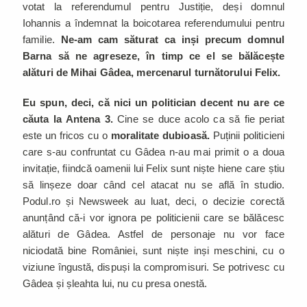
votat la referendumul pentru Justiție, deși domnul
Iohannis a îndemnat la boicotarea referendumului pentru
familie.
Ne-am cam săturat ca inși precum domnul
Barna să ne agreseze, în timp ce el se bălăcește
alături de Mihai Gâdea, mercenarul turnătorului Felix.
Eu spun, deci, că nici un politician decent nu are ce
căuta la Antena 3.
Cine se duce acolo ca să fie periat
este un fricos cu o
moralitate dubioasă.
Puținii politicieni
care s-au confruntat cu Gâdea n-au mai primit o a doua
invitație, fiindcă oamenii lui Felix sunt niște hiene care știu
să linșeze doar când cel atacat nu se află în studio.
Podul.ro și Newsweek au luat, deci, o decizie corectă
anunțând că-i vor ignora pe politicienii care se bălăcesc
alături de Gâdea. Astfel de personaje nu vor face
niciodată bine României, sunt niște inși meschini, cu o
viziune îngustă, dispuși la compromisuri. Se potrivesc cu
Gâdea și șleahta lui, nu cu presa onestă.