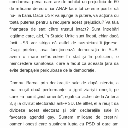
condamnat penal care are de achitat un prejudiciu de 60
de milioane de euro, iar ANAF face tot ce este posibil să
nu-i ia banii. Dacă USR va ajunge la putere, va acționa cu
toată puterea pentru a recupera acest prejudiciu? Va tăia
finanțarea de stat către trustul Intact? Sunt întrebări
legitime care, aici, în Statele Unite sunt firești, chiar dacă
fanii USR vor striga că astfel de suspiciuni îi jignesc.
Dragi prieteni, așa funcționează democrația în SUA:
avem o mare neîncredere în stat și în politicieni, o
neîncredere sănătoasă, care a făcut ca această țară să
evite derapajele periculoase de la democrație.
Domnul Barna, prin declarațiile sale de după interviu, a
mai reușit două performanțe: a jignit ziariștii onești, pe
care i-a numit „instrumente”, egali cu lacheii de la Antena
3, și a divizat electoratul anti-PSD. De altfel, el a reușit să
divizeze acest electorat și prin declarațiile sale în
favoarea agendei gay. Suntem milioane de creștini,
oameni onești care susținem lupta cu PSD și care am