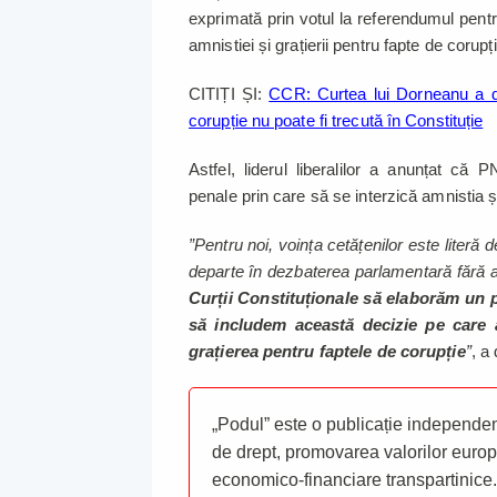
exprimată prin votul la referendumul pent
amnistiei și grațierii pentru fapte de corup
CITIȚI ȘI:
CCR: Curtea lui Dorneanu a dec
corupție nu poate fi trecută în Constituție
Astfel, liderul liberalilor a anunțat că
penale prin care să se interzică amnistia ș
”Pentru noi, voința cetățenilor este literă 
departe în dezbaterea parlamentară fără ar
Curții Constituționale să elaborăm un pr
să includem această decizie pe care a
grațierea pentru faptele de corupție
”
, a
„Podul” este o publicație independent
de drept, promovarea valorilor europ
economico-financiare transpartinice.