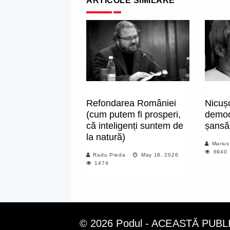
ARTICOLE SIMILARE
Refondarea României
Nicușo
(cum putem fi prosperi,
democ
că inteligenți suntem de
șansă 
la natură)
Marius
6940
Radu Preda
May 18, 2026
1474
© 2026 Podul - ACEASTĂ PUB