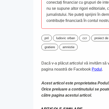
conectați financiar cu grupuri de inte
nu se supune altor rigori editoriale,
jurnalistului. Ne puteți sprijini în de
contribuție financiară în contul nost
pnl
ludovic orban
ccr
proiect de
gratiere
amnistie
Dacă v-a plăcut articolul vă invităm să vă
pagina noastră de Facebook
Podul
.
Acest articol este proprietatea Podul.
Orice preluare a continutului se poa
către pagina acestui articol.