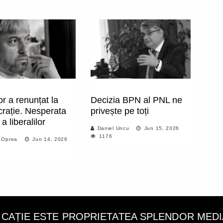
r a renunțat la
Decizia BPN al PNL ne
rație. Nesperata
privește pe toți
a liberalilor
Daniel Uncu
Jun 15, 2026
1176
 Oprea
Jun 14, 2026
LICAȚIE ESTE PROPRIETATEA SPLENDOR MEDIA C