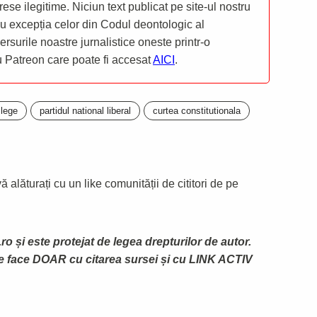
rese ilegitime. Niciun text publicat pe site-ul nostru
 cu excepția celor din Codul deontologic al
mersurile noastre jurnalistice oneste printr-o
ru Patreon care poate fi accesat
AICI
.
 lege
partidul national liberal
curtea constitutionala
 alăturați cu un like comunității de cititori de pe
ro și este protejat de legea drepturilor de autor.
te face DOAR cu citarea sursei și cu LINK ACTIV