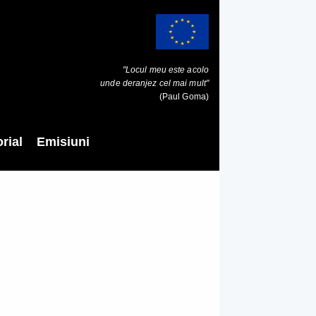
"Locul meu este acolo
unde deranjez cel mai mult"
(Paul Goma)
rial
Emisiuni