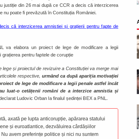
ru justiție din 26 mai după ce CCR a decis că interzicerea
ție nu poate fi prevăzută în Constituția României.
is că interzicerea amnistiei și grațierii pentru fapte de
 PNL va elabora un proiect de lege de modificare a legii
i grațierea pentru faptele de corupție
de lege și proiectul de revizuire a Constituției va merge mai
ticolele respective,
urmând ca după apariția motivației
oiect de lege de modificare a legii penale astfel încât
u luat-o cetățenii români de a interzice amnistia și
 declarat Ludovic Orban la finalul ședinței BEX a PNL.
ă, axată pe lupta anticorupție, apărarea statului
ene și euroatlantice, dezvăluirea cârdășiilor
 Nu avem preferințe politice și nici nu suntem