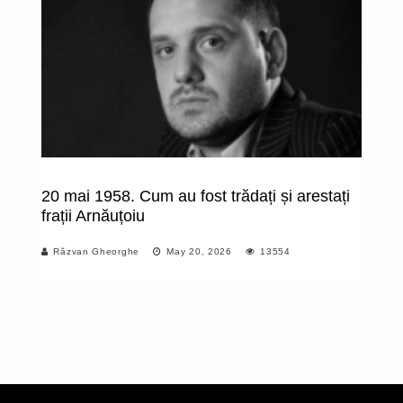
20 mai 1958. Cum au fost trădați și arestați
U
frații Arnăuțoiu
Se
c
Răzvan Gheorghe
May 20, 2026
13554
a 
a
r