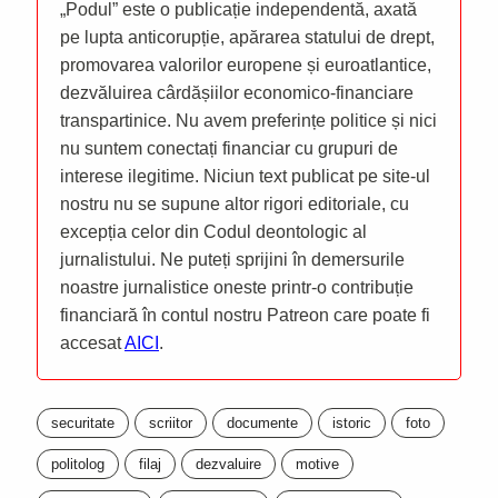
„Podul” este o publicație independentă, axată
pe lupta anticorupție, apărarea statului de drept,
promovarea valorilor europene și euroatlantice,
dezvăluirea cârdășiilor economico-financiare
transpartinice. Nu avem preferințe politice și nici
nu suntem conectați financiar cu grupuri de
interese ilegitime. Niciun text publicat pe site-ul
nostru nu se supune altor rigori editoriale, cu
excepția celor din Codul deontologic al
jurnalistului. Ne puteți sprijini în demersurile
noastre jurnalistice oneste printr-o contribuție
financiară în contul nostru Patreon care poate fi
accesat
AICI
.
securitate
scriitor
documente
istoric
foto
politolog
filaj
dezvaluire
motive