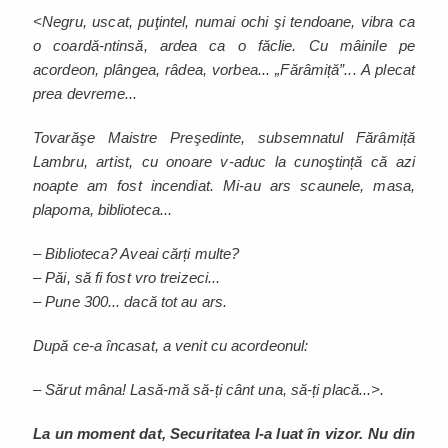
<Negru, uscat, puţintel, numai ochi şi tendoane, vibra ca
o coardă-ntinsă, ardea ca o făclie. Cu mâinile pe
acordeon, plângea, râdea, vorbea... „Fărâmiță”... A plecat
prea devreme...
Tovarăşe Maistre Preşedinte, subsemnatul Fărâmiță
Lambru, artist, cu onoare v-aduc la cunoştință că azi
noapte am fost incendiat. Mi-au ars scaunele, masa,
plapoma, biblioteca...
– Biblioteca? Aveai cărți multe?
– Păi, să fi fost vro treizeci...
– Pune 300... dacă tot au ars.
După ce-a încasat, a venit cu acordeonul:
– Sărut mâna! Lasă-mă să-ți cânt una, să-ți placă...>.
La un moment dat, Securitatea l-a luat în vizor. Nu din