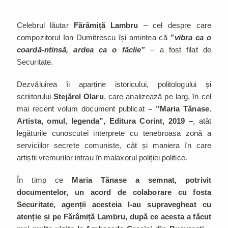
Celebrul lăutar
Fărâmiță Lambru
– cel despre care
compozitorul Ion Dumitrescu își amintea că
”vibra ca o
coardă-ntinsă, ardea ca o făclie”
– a fost filat de
Securitate.
Dezvăluirea îi aparține istoricului, politologului și
scriitorului
Stejărel Olaru
, care analizează pe larg, în cel
mai recent volum document publicat
– ”Maria Tănase.
Artista, omul, legenda”, Editura Corint, 2019 –
, atât
legăturile cunoscutei interprete cu tenebroasa zonă a
serviciilor secrete comuniste, cât și maniera în care
artiștii vremurilor intrau în malaxorul poliției politice.
În timp ce
Maria Tănase a semnat, potrivit
documentelor, un acord de colaborare cu fosta
Securitate, agenții acesteia l-au supravegheat cu
atenție și pe Fărâmiță Lambru, după ce acesta a făcut