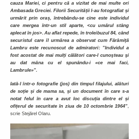
cauza Mariei, ci pentru că a vizitat de mai multe ori
Ambasada Greciei. Filorii Securității l-au fotografiat și
urmărit prin oraș, întrebându-se cine este individul
care mergea într-un stil aparte, <cu umărul stâng
aplecat în jos>. Au aflat repede, în troleibuzul 84, când
securistul care îl urmărea a observat cum Fărâmiță
Lambru este recunoscut de admiratori: ”Individul a
fost acostat de mai mulți călători care-l cunoşteau şi
au dat mâna cu el spunându-i «ce mai faci,
Lambrule»”.
Iată-l într-o fotografie (jos) din timpul filajului, alături
de soție și de mama sa, și un document în care s-a
notat felul în care a avut loc discuția dintre el și
ofițerul de securitate în ziua de 10 octombrie 1964”
,
scrie Stejărel Olaru.