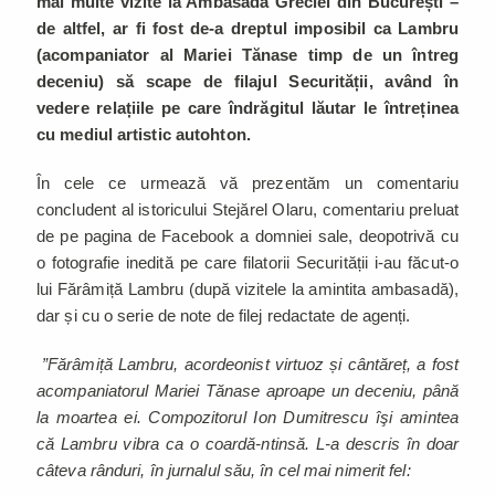
mai multe vizite la Ambasada Greciei din București –
de altfel, ar fi fost de-a dreptul imposibil ca Lambru
(acompaniator al Mariei Tănase timp de un întreg
deceniu) să scape de filajul Securității, având în
vedere relațiile pe care îndrăgitul lăutar le întreținea
cu mediul artistic autohton.
În cele ce urmează vă prezentăm un comentariu
concludent al istoricului Stejărel Olaru, comentariu preluat
de pe pagina de Facebook a domniei sale, deopotrivă cu
o fotografie inedită pe care filatorii Securității i-au făcut-o
lui Fărâmiță Lambru (după vizitele la amintita ambasadă),
dar și cu o serie de note de filej redactate de agenți.
”Fărâmiță Lambru, acordeonist virtuoz și cântăreț, a fost
acompaniatorul Mariei Tănase aproape un deceniu, până
la moartea ei. Compozitorul Ion Dumitrescu îşi amintea
că Lambru vibra ca o coardă-ntinsă. L-a descris în doar
câteva rânduri, în jurnalul său, în cel mai nimerit fel: