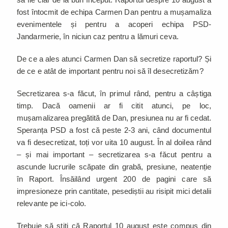
fost întocmit de echipa Carmen Dan pentru a mușamaliza
evenimentele și pentru a acoperi echipa PSD-
Jandarmerie, în niciun caz pentru a lămuri ceva.
De ce a ales atunci Carmen Dan să secretize raportul? Și
de ce e atât de important pentru noi să îl desecretizăm?
Secretizarea s-a făcut, în primul rând, pentru a câștiga
timp. Dacă oamenii ar fi citit atunci, pe loc,
mușamalizarea pregătită de Dan, presiunea nu ar fi cedat.
Speranța PSD a fost că peste 2-3 ani, când documentul
va fi desecretizat, toți vor uita 10 august. În al doilea rând
– și mai important – secretizarea s-a făcut pentru a
ascunde lucrurile scăpate din grabă, presiune, neatenție
în Raport. Însăilând urgent 200 de pagini care să
impresioneze prin cantitate, pesediștii au risipit mici detalii
relevante pe ici-colo.
Trebuie să știți că Raportul 10 august este compus din