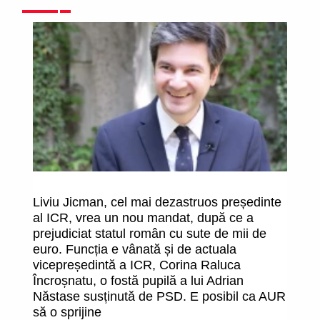
Liviu Jicman, cel mai dezastruos președinte
N
al ICR, vrea un nou mandat, după ce a
(d
prejudiciat statul român cu sute de mii de
euro. Funcția e vânată și de actuala
vicepreședintă a ICR, Corina Raluca
Încroșnatu, o fostă pupilă a lui Adrian
Năstase susținută de PSD. E posibil ca AUR
să o sprijine