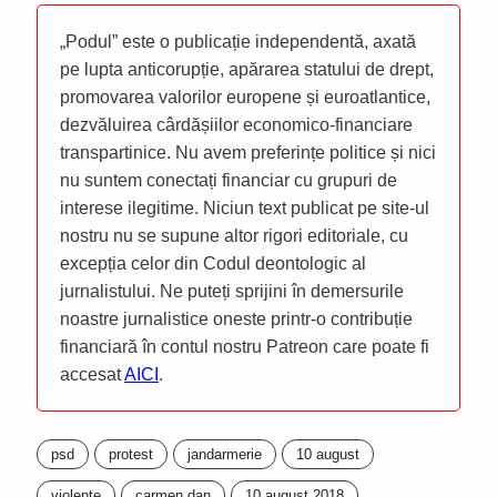
„Podul” este o publicație independentă, axată
pe lupta anticorupție, apărarea statului de drept,
promovarea valorilor europene și euroatlantice,
dezvăluirea cârdășiilor economico-financiare
transpartinice. Nu avem preferințe politice și nici
nu suntem conectați financiar cu grupuri de
interese ilegitime. Niciun text publicat pe site-ul
nostru nu se supune altor rigori editoriale, cu
excepția celor din Codul deontologic al
jurnalistului. Ne puteți sprijini în demersurile
noastre jurnalistice oneste printr-o contribuție
financiară în contul nostru Patreon care poate fi
accesat
AICI
.
psd
protest
jandarmerie
10 august
violente
carmen dan
10 august 2018