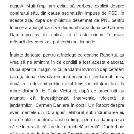
august. Mult timp, am evitat să vorbesc explicit despre
conținutul său, din cauza secretizării impuse de PSD. În
aceste zile, după ce ministrul desemnat de PNL pentru
Interne a anunțat că îl va desecretiza și după ce Carmen
Dan a pretins, în replică, că el este oricum în mare
măsură desecretizat, pot vorbi mai limpede.
Înainte de toate, pentru a înțelege ce conține Raportul, aș
vrea să ne amintim în ce condiții a fost acesta elaborat.
După apariția imaginilor cu jandarmi lovind în cap cetățeni
căzuți, după devoalarea înscenării cu jandarmul ucis,
după ce a devenit public cazul turiștilor bătuți în taxi, la
mare distanță de Piața Victoriei, după ce procurorii au
anunțat că investighează intervenția violentă a
jandarmilor, Carmen Dan era în corzi. Un Raport despre
evenimentele din 10 august, elaborat sub îndrumarea ei,
era o soluție pentru a câștiga timp, pentru a da impresia
că se lucrează, că ”are loc o anchetă internă”. Dar trebuie
să fie clar de la bun început: Raportul despre 10 august a