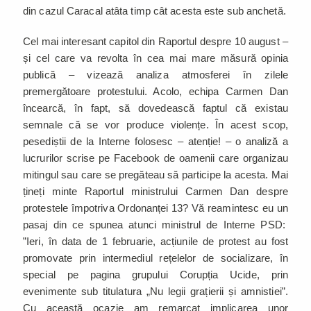
din cazul Caracal atâta timp cât acesta este sub anchetă.
Cel mai interesant capitol din Raportul despre 10 august –
și cel care va revolta în cea mai mare măsură opinia
publică – vizează analiza atmosferei în zilele
premergătoare protestului. Acolo, echipa Carmen Dan
încearcă, în fapt, să dovedească faptul că existau
semnale că se vor produce violențe. În acest scop,
pesediștii de la Interne folosesc – atenție! – o analiză a
lucrurilor scrise pe Facebook de oamenii care organizau
mitingul sau care se pregăteau să participe la acesta. Mai
țineți minte Raportul ministrului Carmen Dan despre
protestele împotriva Ordonanței 13? Vă reamintesc eu un
pasaj din ce spunea atunci ministrul de Interne PSD:
”Ieri, în data de 1 februarie, acțiunile de protest au fost
promovate prin intermediul rețelelor de socializare, în
special pe pagina grupului Corupția Ucide, prin
evenimente sub titulatura „Nu legii grațierii și amnistiei”.
Cu această ocazie am remarcat implicarea unor