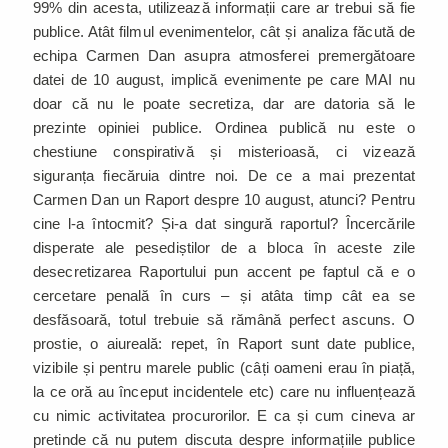
99% din acesta, utilizează informații care ar trebui să fie
publice. Atât filmul evenimentelor, cât și analiza făcută de
echipa Carmen Dan asupra atmosferei premergătoare
datei de 10 august, implică evenimente pe care MAI nu
doar că nu le poate secretiza, dar are datoria să le
prezinte opiniei publice. Ordinea publică nu este o
chestiune conspirativă și misterioasă, ci vizează
siguranța fiecăruia dintre noi. De ce a mai prezentat
Carmen Dan un Raport despre 10 august, atunci? Pentru
cine l-a întocmit? Și-a dat singură raportul? Încercările
disperate ale pesediștilor de a bloca în aceste zile
desecretizarea Raportului pun accent pe faptul că e o
cercetare penală în curs – și atâta timp cât ea se
desfăsoară, totul trebuie să rămână perfect ascuns. O
prostie, o aiureală: repet, în Raport sunt date publice,
vizibile și pentru marele public (câți oameni erau în piață,
la ce oră au început incidentele etc) care nu influențează
cu nimic activitatea procurorilor. E ca și cum cineva ar
pretinde că nu putem discuta despre informațiile publice