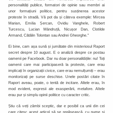
personalități publice, formatori de opinie sau membri ai
unor formațiuni politice, pentru susținerea acestor
proteste în stradă. Vă pot da și câteva exemple: Mircea
Marian, Emilia Șercan, Ovidiu Vanghele, Robert
Turcescu, Lucian Mândruță, Nicușor Dan, Clotilde
Armand, Cătălin Tolontan sau Andrei Gheorghe.”
Ei bine, cam așa sună și jumătate din misteriosul Raport
secret despre 10 august. E o analiză despre ce postau
oamenii pe Facebook. Dar nu doar personalitățile: nu! Toți
oamenii care mai participaseră la proteste, care erau
implicați în organizații civice, care erau nemulțumiți – erau
monitorizați pe surse deschise. Unele postări citate în
Raport aveau, poate, o tentă de incitare. Altele erau, în
mod evident, expresii ale exasperării, metafore. Altele
erau pur și simplu opinii politice cu caracter critic.
Știu că veți zâmbi sceptic, dar e posibil ca unii din cei
care citesc acest articol să se regăsească, cu nume și