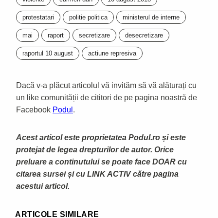
protestatari
politie politica
ministerul de interne
mai
raport
secretizare
desecretizare
raportul 10 august
actiune represiva
Dacă v-a plăcut articolul vă invităm să vă alăturați cu
un like comunității de cititori de pe pagina noastră de
Facebook
Podul
.
Acest articol este proprietatea Podul.ro și este
protejat de legea drepturilor de autor. Orice
preluare a continutului se poate face DOAR cu
citarea sursei și cu LINK ACTIV către pagina
acestui articol.
ARTICOLE SIMILARE