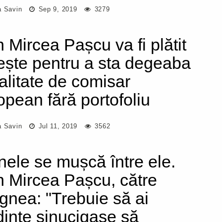
a Savin
Sep 9, 2019
3279
n Mircea Pașcu va fi plătit
ește pentru a sta degeaba
calitate de comisar
opean fără portofoliu
a Savin
Jul 11, 2019
3562
nele se mușcă între ele.
n Mircea Pașcu, către
gnea: "Trebuie să ai
dințe sinucigașe să