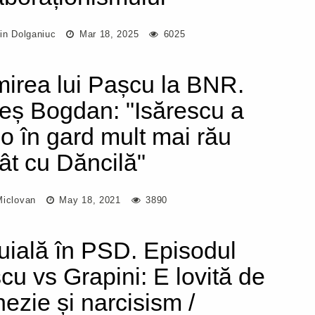
in Dolganiuc
Mar 18, 2025
6025
irea lui Pașcu la BNR.
eș Bogdan: "Isărescu a
-o în gard mult mai rău
ât cu Dăncilă"
Miclovan
May 18, 2021
3890
uială în PSD. Episodul
cu vs Grapini: E lovită de
ezie și narcisism /