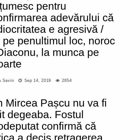
țumesc pentru
onfirmarea adevărului că
iocritatea e agresivă /
i pe penultimul loc, noroc
Diaconu, la munca pe
oarte
a Savin
Sep 14, 2019
2854
n Mircea Pașcu nu va fi
tit degeaba. Fostul
odeputat confirmă că
rica a decis retragerea