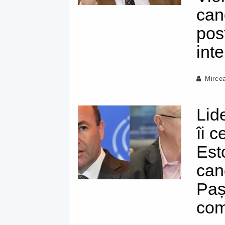
can
pos
int
Mirce
Lid
îi c
Est
can
Paș
com