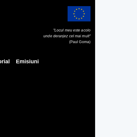
"Locul meu este acolo
unde deranjez cel mai mult"
(Paul Goma)
rial
Emisiuni