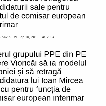
didaturii sale pentru
tul de comisar european
erimar
a Savin
Sep 10, 2019
2054
erul grupului PPE din PE
ere Vioricăi să ia modelul
oniei și să retragă
didatura lui Ioan Mircea
cu pentru funcția de
isar european interimar