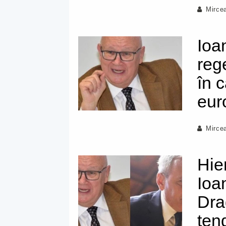
Mirce
Ioa
reg
în 
eur
Mirce
Hie
Ioa
Dra
ten