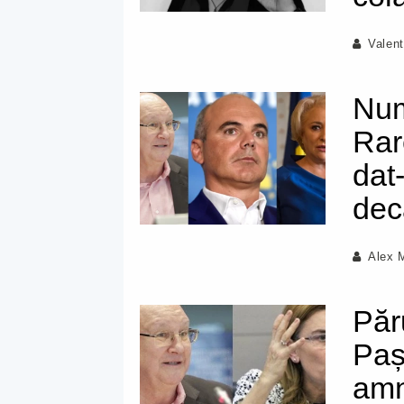
Valent
Num
Rar
dat
dec
Alex 
Păr
Paș
amn