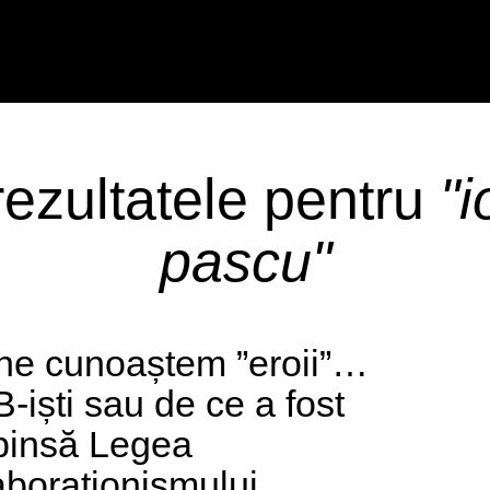
 rezultatele pentru
"
pascu"
ne cunoaștem ”eroii”…
-iști sau de ce a fost
pinsă Legea
aboraționismului