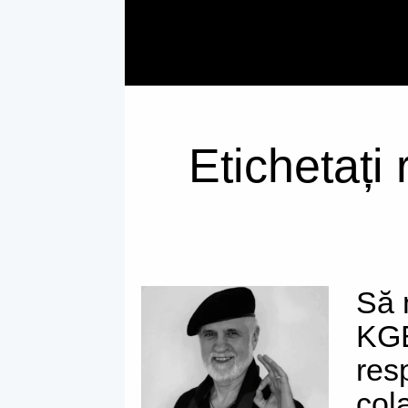
Etichetați
Să 
KGB
res
col