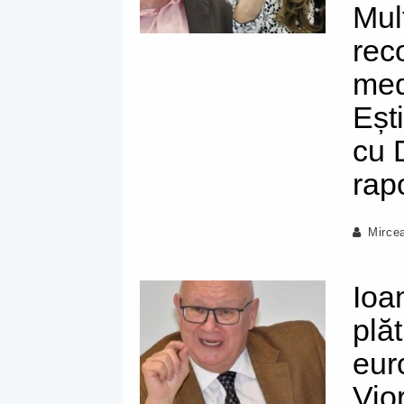
Mul
rec
med
Eșt
cu 
rap
Mirce
Ioa
plă
eur
Vio