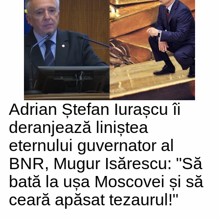
Adrian Ștefan Iurașcu îi
deranjează liniștea
eternului guvernator al
BNR, Mugur Isărescu: "Să
bată la ușa Moscovei și să
ceară apăsat tezaurul!"