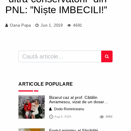
PNL: ”Niște IMBECILI!”
Oana Popa
Jun 1, 2019
4691
ARTICOLE POPULARE
Bizarul caz al prof. Cătălin
Avramescu, vizat de un dosar
DIICOT pentru „pornografie
Dodo Romniceanu
infantilă”. Miroase a execuție
stalinistă. Cea mai imundă parte a
Aug 6, 2026
3982
presei publică inclusiv documente
„scurse” de la stat în care sunt
dezvăluite date ultra-personale
Fostul ministru al Sănătății