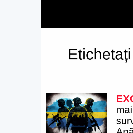
Etichetaț
EX
mai
sur
Apă