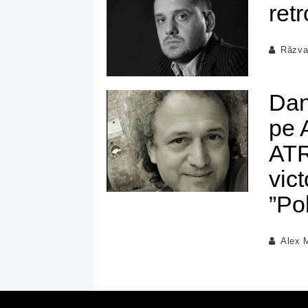
ret
Răzva
Dan
pe 
ATR
vic
”Po
Alex 