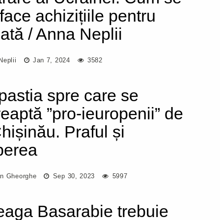
face achizițiile pentru
ată / Anna Neplii
Neplii
Jan 7, 2024
3582
pastia spre care se
reaptă ”pro-ieuropenii” de
hișinău. Praful și
berea
n Gheorghe
Sep 30, 2023
5997
reaga Basarabie trebuie