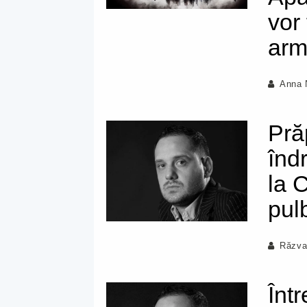
vor 
arm
Anna 
Pră
înd
la C
pul
Răzva
Înt