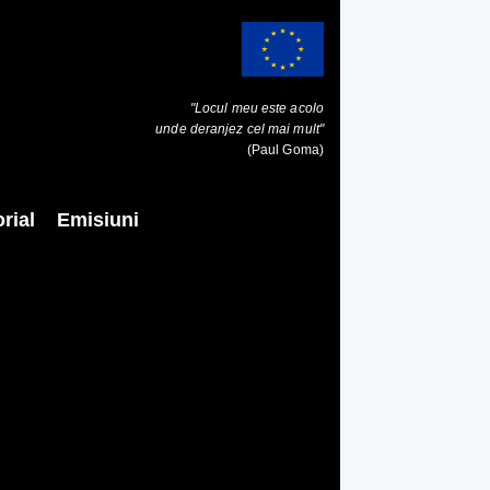
"Locul meu este acolo
unde deranjez cel mai mult"
(Paul Goma)
rial
Emisiuni