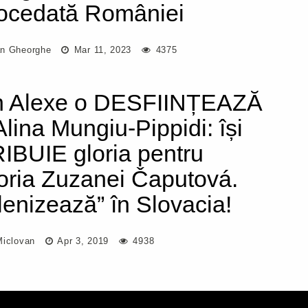
rocedată României
n Gheorghe
Mar 11, 2023
4375
 Alexe o DESFIINȚEAZĂ
Alina Mungiu-Pippidi: își
IBUIE gloria pentru
toria Zuzanei Čaputová.
lenizează” în Slovacia!
Miclovan
Apr 3, 2019
4938