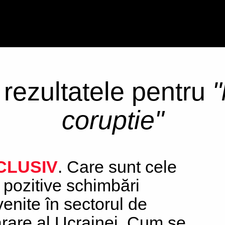
i rezultatele pentru
"
coruptie"
CLUSIV
. Care sunt cele
 pozitive schimbări
venite în sectorul de
rare al Ucrainei. Cum se