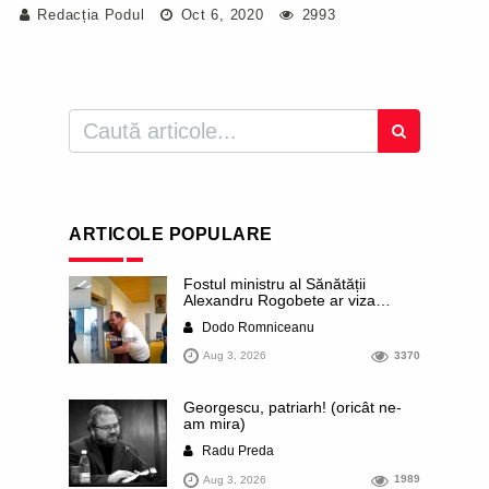
Redacția Podul
Oct 6, 2020
2993
ARTICOLE POPULARE
Fostul ministru al Sănătății
Alexandru Rogobete ar viza
funcția lui Dominic Fritz de primar
Dodo Romniceanu
al orașului Timișoara. Pesedistul
publică imagini demne de Coreea
Aug 3, 2026
3370
de Nord cu femei din Timișoara
care îl strâng în brațe plângând
Georgescu, patriarh! (oricât ne-
am mira)
Radu Preda
Aug 3, 2026
1989