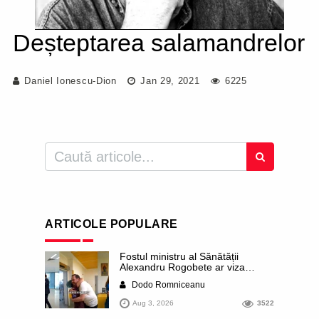
Deșteptarea salamandrelor
Daniel Ionescu-Dion
Jan 29, 2021
6225
ARTICOLE POPULARE
Fostul ministru al Sănătății
Alexandru Rogobete ar viza
funcția lui Dominic Fritz de primar
Dodo Romniceanu
al orașului Timișoara. Pesedistul
publică imagini demne de Coreea
Aug 3, 2026
3522
de Nord cu femei din Timișoara