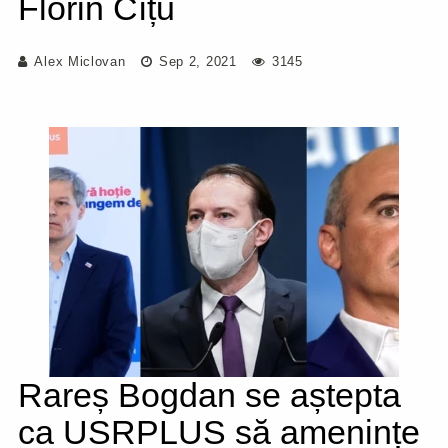
Florin Cîțu
Alex Miclovan
Sep 2, 2021
3145
Rareș Bogdan se aștepta
ca USRPLUS să amenințe