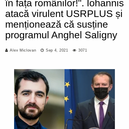
în fața românilor!". Iohannis
atacă virulent USRPLUS și
menționează că susține
programul Anghel Saligny
Alex Miclovan
Sep 4, 2021
3071