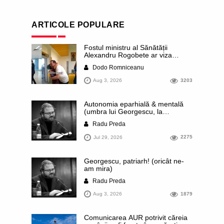
ARTICOLE POPULARE
Fostul ministru al Sănătății
Alexandru Rogobete ar viza
funcția lui Dominic Fritz de primar
Dodo Romniceanu
al orașului Timișoara. Pesedistul
publică imagini demne de Coreea
Aug 3, 2026
3203
de Nord cu femei din Timișoara
care îl strâng în brațe plângând
Autonomia eparhială & mentală
(umbra lui Georgescu, la
Comana)
Radu Preda
Jul 29, 2026
2275
Georgescu, patriarh! (oricât ne-
am mira)
Radu Preda
Aug 3, 2026
1879
Comunicarea AUR potrivit căreia