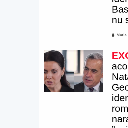
Bas
nu s
Maria
EX
aco
Nata
Geo
ide
rom
nar