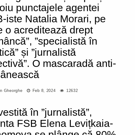
oiu punctajele agentei
-iste Natalia Morari, pe
e o acreditează drept
mâncă”, ”specialistă în
tică” și ”jurnalistă
ectivă”. O mascaradă anti-
ânească
n Gheorghe
Feb 8, 2024
12632
estită în ”jurnalistă”,
nta FSB Elena Levițkaia-
omova se plânge că 80%