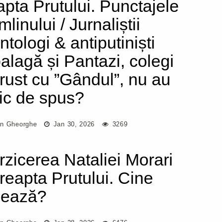
apta Prutului. Punctajele
linului / Jurnaliștii
ntologi & antiputiniști
alagă și Pantazi, colegi
trust cu ”Gândul”, nu au
ic de spus?
n Gheorghe
Jan 30, 2026
3269
erzicerea Nataliei Morari
dreapta Prutului. Cine
mează?