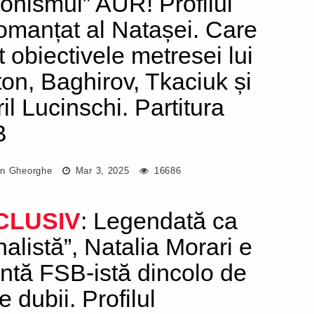
ionismul” AUR! Profilul
omanțat al Natașei. Care
t obiectivele metresei lui
ton, Baghirov, Tkaciuk și
il Lucinschi. Partitura
B
n Gheorghe
Mar 3, 2025
16686
CLUSIV
: Legendată ca
nalistă”, Natalia Morari e
ntă FSB-istă dincolo de
e dubii. Profilul