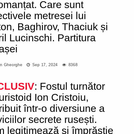
omanțat. Care sunt
ectivele metresei lui
ton, Baghirov, Thaciuk și
il Lucinschi. Partitura
așei
n Gheorghe
Sep 17, 2024
8368
CLUSIV
: Fostul turnător
ristoid Ion Cristoiu,
ribuit într-o diversiune a
iciilor secrete rusești.
 legitimează și împrăștie