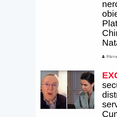
ner
obi
Pla
Chir
Nat
Răzva
EX
secu
dist
serv
Cum