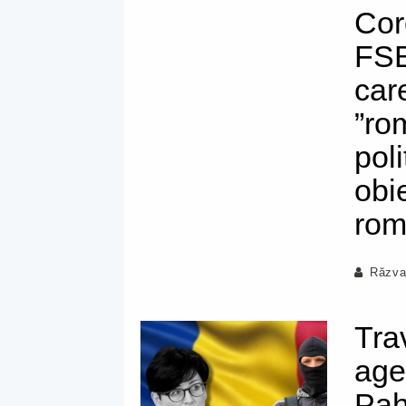
Cor
FSB
car
”ro
poli
obi
rom
Răzva
Trav
age
Pah