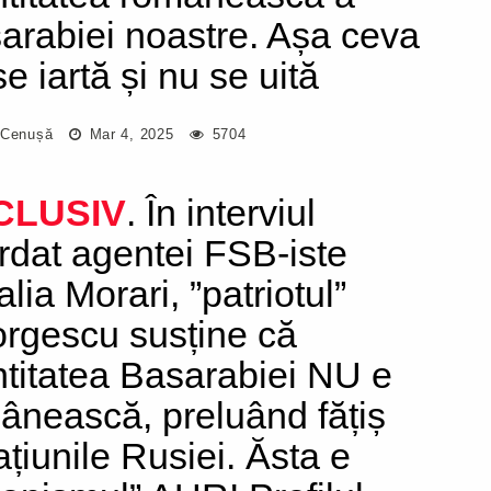
arabiei noastre. Așa ceva
e iartă și nu se uită
 Cenușă
Mar 4, 2025
5704
CLUSIV
. În interviul
rdat agentei FSB-iste
lia Morari, ”patriotul”
rgescu susține că
ntitatea Basarabiei NU e
ânească, preluând fățiș
ațiunile Rusiei. Ăsta e