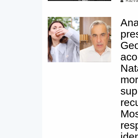
Răzva
Ana
pre
Geo
aco
Nat
mor
sup
rec
Mos
res
ide