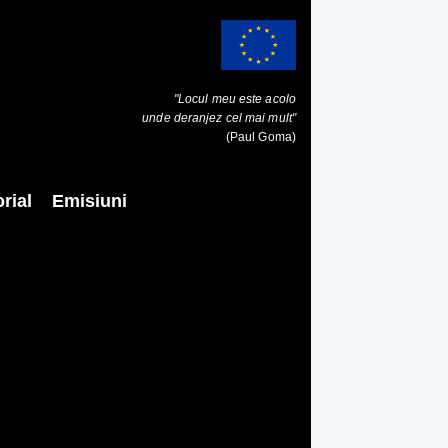
"Locul meu este acolo
unde deranjez cel mai mult"
(Paul Goma)
rial
Emisiuni