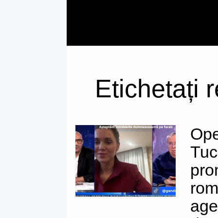
Etichetați 
Ope
Tuc
pro
rom
age