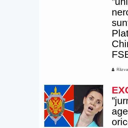
”un
ner
sun
Pla
Chir
FS
Răzva
EX
”jur
age
oric