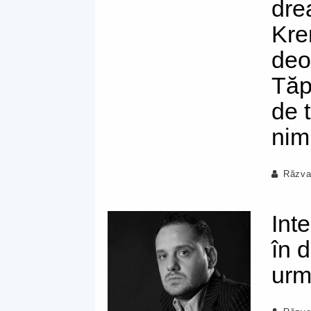
dre
Krem
deo
Tăp
de 
nim
Răzva
Int
în 
ur