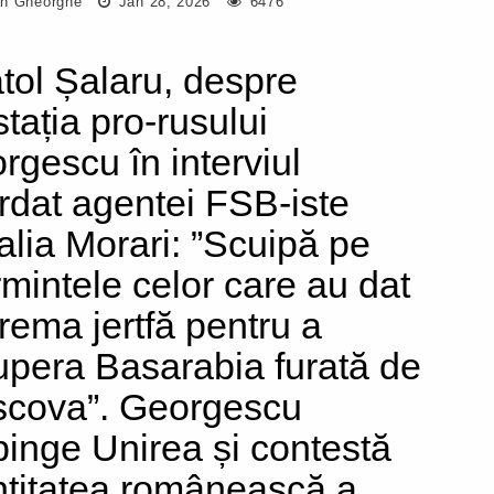
n Gheorghe
Jan 28, 2026
6476
tol Șalaru, despre
stația pro-rusului
rgescu în interviul
rdat agentei FSB-iste
alia Morari: ”Scuipă pe
mintele celor care au dat
rema jertfă pentru a
upera Basarabia furată de
cova”. Georgescu
pinge Unirea și contestă
ntitatea românească a