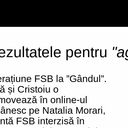
rezultatele pentru
"a
rațiune FSB la ”Gândul”.
ă și Cristoiu o
movează în online-ul
ânesc pe Natalia Morari,
ntă FSB interzisă în