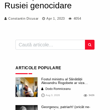
Rusiei genocidare
Constantin Dicusar
Apr 1, 2023
4054
ARTICOLE POPULARE
Fostul ministru al Sănătății
Alexandru Rogobete ar viza
funcția lui Dominic Fritz de primar
Dodo Romniceanu
al orașului Timișoara. Pesedistul
publică imagini demne de Coreea
Aug 3, 2026
3426
de Nord cu femei din Timișoara
care îl strâng în brațe plângând
Georgescu, patriarh! (oricât ne-