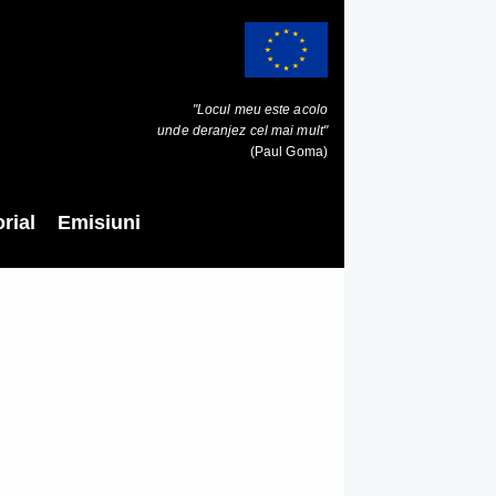
"Locul meu este acolo
unde deranjez cel mai mult"
(Paul Goma)
rial
Emisiuni