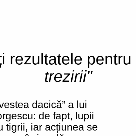
ți rezultatele pentru
trezirii"
vestea dacică” a lui
rgescu: de fapt, lupii
 tigrii, iar acțiunea se