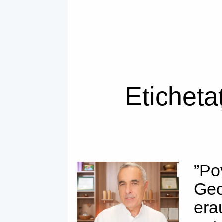
Eticheta
”Po
Geo
erau