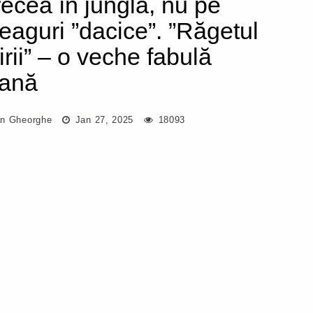
recea în junglă, nu pe
eaguri ”dacice”. ”Răgetul
irii” – o veche fabulă
iană
n Gheorghe
Jan 27, 2025
18093