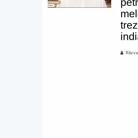
pet
mel
trez
ind
Răzva