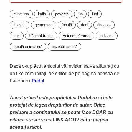
minciuna
india
poveste
lup
lupi
lingvist
georgescu
fabulă
daci
dacopat
tigri
Răgetul trezirii
Heinrich Zimmer
indianist
fabulă animalieră
poveste dacică
Dacă v-a plăcut articolul vă invităm să vă alăturați cu
un like comunității de cititori de pe pagina noastră de
Facebook
Podul
.
Acest articol este proprietatea Podul.ro și este
protejat de legea drepturilor de autor. Orice
preluare a continutului se poate face DOAR cu
citarea sursei și cu LINK ACTIV către pagina
acestui articol.