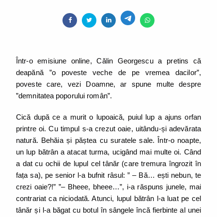
Într-o emisiune online, Călin Georgescu a pretins că
deapănă ”o poveste veche de pe vremea dacilor”,
poveste care, vezi Doamne, ar spune multe despre
”demnitatea poporului român”.
Cică după ce a murit o lupoaică, puiul lup a ajuns orfan
printre oi. Cu timpul s-a crezut oaie, uitându-și adevărata
natură. Behăia și păștea cu suratele sale. Într-o noapte,
un lup bătrân a atacat turma, ucigând mai multe oi. Când
a dat cu ochii de lupul cel tânăr (care tremura îngrozit în
fața sa), pe senior l-a bufnit râsul: ” – Bă… ești nebun, te
crezi oaie?!” ”– Bheee, bheee…”, i-a răspuns junele, mai
contrariat ca niciodată. Atunci, lupul bătrân l-a luat pe cel
tânăr și l-a băgat cu botul în sângele încă fierbinte al unei