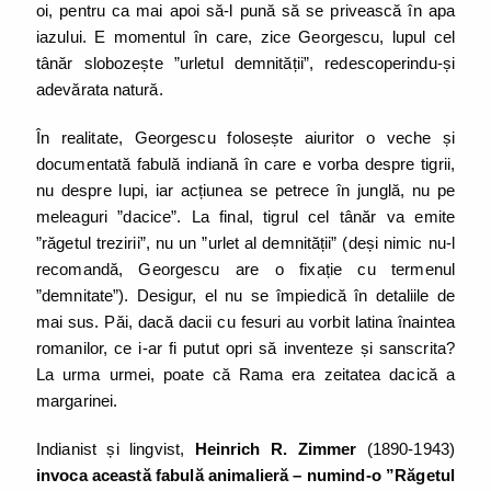
oi, pentru ca mai apoi să-l pună să se privească în apa
iazului. E momentul în care, zice Georgescu, lupul cel
tânăr slobozește ”urletul demnității”, redescoperindu-și
adevărata natură.
În realitate, Georgescu folosește aiuritor o veche și
documentată fabulă indiană în care e vorba despre tigrii,
nu despre lupi, iar acțiunea se petrece în junglă, nu pe
meleaguri ”dacice”. La final, tigrul cel tânăr va emite
”răgetul trezirii”, nu un ”urlet al demnității” (deși nimic nu-l
recomandă, Georgescu are o fixație cu termenul
”demnitate”). Desigur, el nu se împiedică în detaliile de
mai sus. Păi, dacă dacii cu fesuri au vorbit latina înaintea
romanilor, ce i-ar fi putut opri să inventeze și sanscrita?
La urma urmei, poate că Rama era zeitatea dacică a
margarinei.
Indianist și lingvist,
Heinrich R. Zimmer
(1890-1943)
invoca această fabulă animalieră – numind-o ”Răgetul