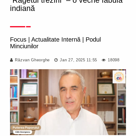
”Răgetul trezirii” – o veche fabulă
indiană
Focus
|
Actualitate Internă
|
Podul
Minciunilor
Răzvan Gheorghe
Jan 27, 2025 11:55
18098