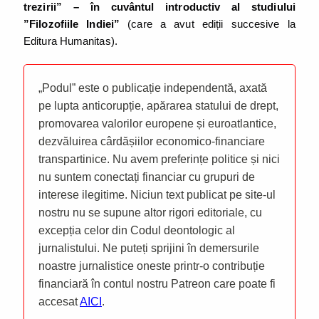
trezirii” – în cuvântul introductiv al studiului
”Filozofiile Indiei”
(care a avut ediții succesive la
Editura Humanitas).
„Podul” este o publicație independentă, axată
pe lupta anticorupție, apărarea statului de drept,
promovarea valorilor europene și euroatlantice,
dezvăluirea cârdășiilor economico-financiare
transpartinice. Nu avem preferințe politice și nici
nu suntem conectați financiar cu grupuri de
interese ilegitime. Niciun text publicat pe site-ul
nostru nu se supune altor rigori editoriale, cu
excepția celor din Codul deontologic al
jurnalistului. Ne puteți sprijini în demersurile
noastre jurnalistice oneste printr-o contribuție
financiară în contul nostru Patreon care poate fi
accesat
AICI
.