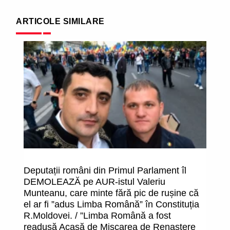
ARTICOLE SIMILARE
Deputații români din Primul Parlament îl
Pe
DEMOLEAZĂ pe AUR-istul Valeriu
or
Munteanu, care minte fără pic de rușine că
a
el ar fi ”adus Limba Română” în Constituția
c
R.Moldovei. / ”Limba Română a fost
readusă Acasă de Mișcarea de Renaștere