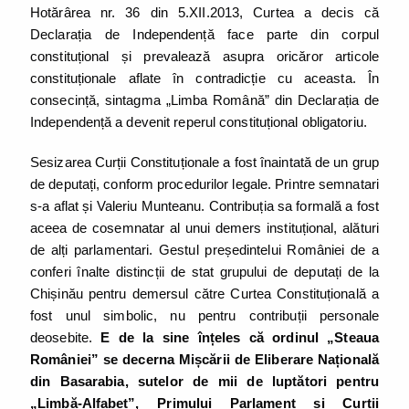
Hotărârea nr. 36 din 5.XII.2013, Curtea a decis că
Declarația de Independență face parte din corpul
constituțional și prevalează asupra oricăror articole
constituționale aflate în contradicție cu aceasta. În
consecință, sintagma „Limba Română” din Declarația de
Independență a devenit reperul constituțional obligatoriu.
Sesizarea Curții Constituționale a fost înaintată de un grup
de deputați, conform procedurilor legale. Printre semnatari
s-a aflat și Valeriu Munteanu. Contribuția sa formală a fost
aceea de cosemnatar al unui demers instituțional, alături
de alți parlamentari. Gestul președintelui României de a
conferi înalte distincții de stat grupului de deputați de la
Chișinău pentru demersul către Curtea Constituțională a
fost unul simbolic, nu pentru contribuții personale
deosebite.
E de la sine înțeles că ordinul „Steaua
României” se decerna Mișcării de Eliberare Națională
din Basarabia, sutelor de mii de luptători pentru
„Limbă-Alfabet”, Primului Parlament și Curții