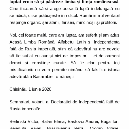
luptat eroic să-și păstreze limba și ființa românească.
Cine încearcă să-și aroge această luptă îndelungată nu
se ridică, ci se prăbușește în ridicol. Românismul veritabil
respinge organic șarlatanii, fariseii, mincinoșii și profitorii.
Noi, cei foarte mulți, care am luptat, am suferit și am adus
Acasă Limba Română, Alfabetul Latin și Independența
față de Rusia imperială, știm că adevărul nu are nevoie
să fie suflat cu aur și nici de impostori – ci de oameni
demni și conștiințe curate. Să fie clar pentru toți
mistificatorii: nu vom permite nimănui să falsifice istoria
adevărată a Basarabiei românești!
Chișinău, 1 iunie 2026
Semnatari, votanți ai Declarației de Independență față de
Rusia imperială:
Berlinski Victor, Balan Elena, Baștovoi Andrei, Buga Ion,
Bejenuță Pavel, Brașoveanu Petru, Ciorap Vitalie,