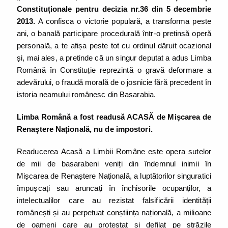
Constituționale pentru decizia nr.36 din 5 decembrie
2013.
A confisca o victorie populară, a transforma peste
ani, o banală participare procedurală într-o pretinsă operă
personală, a te afișa peste tot cu ordinul dăruit ocazional
și, mai ales, a pretinde că un singur deputat a adus Limba
Română în Constituție reprezintă o gravă deformare a
adevărului, o fraudă morală de o josnicie fără precedent în
istoria neamului românesc din Basarabia.
Limba Română a fost readusă ACASĂ de Mișcarea de
Renaștere Națională, nu de impostori.
Readucerea Acasă a Limbii Române este opera sutelor
de mii de basarabeni veniți din îndemnul inimii în
Mișcarea de Renaștere Națională, a luptătorilor singuratici
împușcați sau aruncați în închisorile ocupanților, a
intelectualilor care au rezistat falsificării identității
românești și au perpetuat conștiința națională, a milioane
de oameni care au protestat și defilat pe străzile