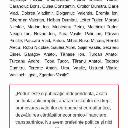
Carandiuc Boris, Culea Constantin, Croitor Dumitru, Darie
Vlad, Dobrea Vladimir, Dolganiuc Valentin, Eremia Ion,
Gherman Valerian, Holban Dumitru, Lefter Tudor, Moraru
Nicolae, Madan Ion, Munteanu Petru, Macrinici Tudor,
Neagu Ion, Novac Ion, Para Vasile, Palii Ion, Pârvan
Pintilie, Pascaru Vlad, Patraș Mihai, Rusu Mircea, Reniță
Alecu, Robu Nicolae, Saulea Aurel, Sajin Vasile, Secrieru
Elisei, Șaragov Anatol, Tănase Ion, Țurcan Anatol,
Țurcanu Andrei, Țopa Tudor, Țăranu Anatol, Todoroi
Dumitru, Terente Anton, Ursu Vasile, Usturoi Vitalie,
Vasilachi Ignat, Zgardan Vasile”.
„Podul” este o publicație independentă, axată
pe lupta anticorupție, apărarea statului de drept,
promovarea valorilor europene și euroatlantice,
dezvăluirea cârdășiilor economico-financiare
transpartinice. Nu avem preferințe politice și nici