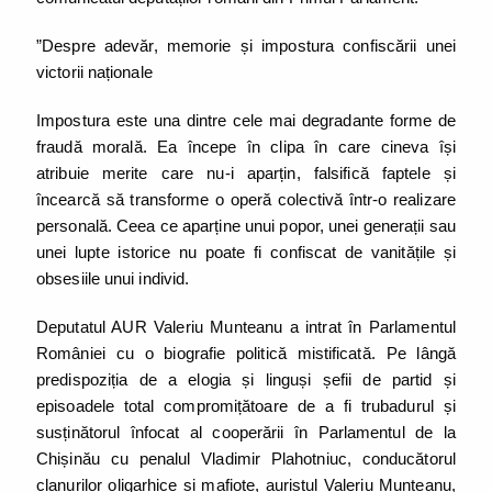
”Despre adevăr, memorie și impostura confiscării unei
victorii naționale
Impostura este una dintre cele mai degradante forme de
fraudă morală. Ea începe în clipa în care cineva își
atribuie merite care nu-i aparțin, falsifică faptele și
încearcă să transforme o operă colectivă într-o realizare
personală. Ceea ce aparține unui popor, unei generații sau
unei lupte istorice nu poate fi confiscat de vanitățile și
obsesiile unui individ.
Deputatul AUR Valeriu Munteanu a intrat în Parlamentul
României cu o biografie politică mistificată. Pe lângă
predispoziția de a elogia și linguși șefii de partid și
episoadele total compromițătoare de a fi trubadurul și
susținătorul înfocat al cooperării în Parlamentul de la
Chișinău cu penalul Vladimir Plahotniuc, conducătorul
clanurilor oligarhice și mafiote, auristul Valeriu Munteanu,