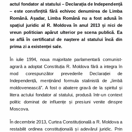
actul fondator al statului – Declarația de Independență
– este consfințită fără echivoc denumirea de Limba
Română. Așadar, Limba Română nu a fost adusă în
spațiul juridic al R. Moldova în anul 2013 și nici de
vreun politician apărut ulterior pe scena publică. Ea
se află în certificatul de naștere al statului încă din
prima zi a existenței sale.
În iulie 1994, noua majoritate parlamentară comunist-
agrară a adoptat Constituția R. Moldova fără a integra în
mod corespunzător prevederile Declarației de
Independență, menținând formula stalinistă de „limbă
moldovenească”. A fost o abatere gravă de la spiritul și
litera actului fondator al statului, produsă într-un context
politic dominat de influențe și presiuni venite dinspre
Moscova.
În decembrie 2013, Curtea Constituțională a R. Moldova a
restabilit ordinea constituțională și adevărul juridic. Prin