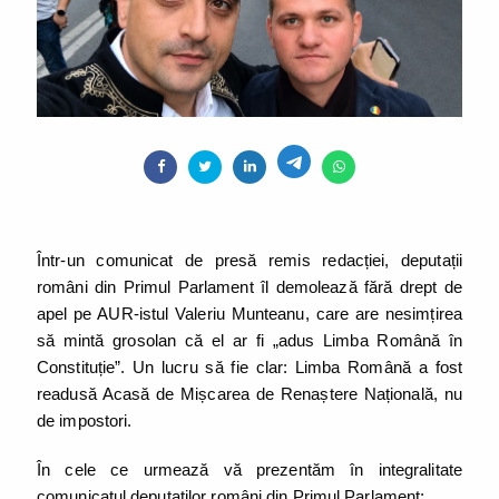
Într-un comunicat de presă remis redacției, deputații
români din Primul Parlament îl demolează fără drept de
apel pe AUR-istul Valeriu Munteanu, care are nesimțirea
să mintă grosolan că el ar fi „adus Limba Română în
Constituție”. Un lucru să fie clar: Limba Română a fost
readusă Acasă de Mișcarea de Renaștere Națională, nu
de impostori.
În cele ce urmează vă prezentăm în integralitate
comunicatul deputaților români din Primul Parlament: