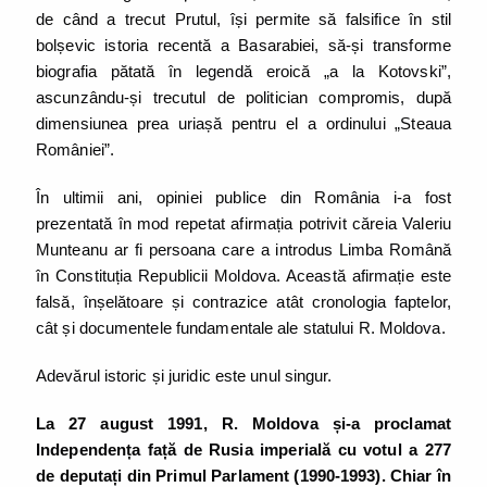
de când a trecut Prutul, își permite să falsifice în stil
bolșevic istoria recentă a Basarabiei, să-și transforme
biografia pătată în legendă eroică „a la Kotovski”,
ascunzându-și trecutul de politician compromis, după
dimensiunea prea uriașă pentru el a ordinului „Steaua
României”.
În ultimii ani, opiniei publice din România i-a fost
prezentată în mod repetat afirmația potrivit căreia Valeriu
Munteanu ar fi persoana care a introdus Limba Română
în Constituția Republicii Moldova. Această afirmație este
falsă, înșelătoare și contrazice atât cronologia faptelor,
cât și documentele fundamentale ale statului R. Moldova.
Adevărul istoric și juridic este unul singur.
La 27 august 1991, R. Moldova și-a proclamat
Independența față de Rusia imperială cu votul a 277
de deputați din Primul Parlament (1990-1993). Chiar în