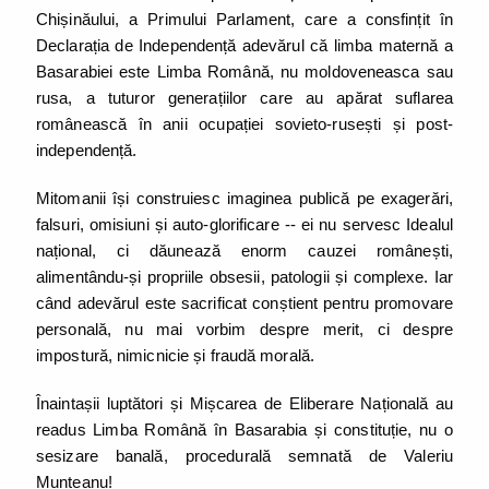
Chișinăului, a Primului Parlament, care a consfințit în
Declarația de Independență adevărul că limba maternă a
Basarabiei este Limba Română, nu moldoveneasca sau
rusa, a tuturor generațiilor care au apărat suflarea
românească în anii ocupației sovieto-rusești și post-
independență.
Mitomanii își construiesc imaginea publică pe exagerări,
falsuri, omisiuni și auto-glorificare -- ei nu servesc Idealul
național, ci dăunează enorm cauzei românești,
alimentându-și propriile obsesii, patologii și complexe. Iar
când adevărul este sacrificat conștient pentru promovare
personală, nu mai vorbim despre merit, ci despre
impostură, nimicnicie și fraudă morală.
Înaintașii luptători și Mișcarea de Eliberare Națională au
readus Limba Română în Basarabia și constituție, nu o
sesizare banală, procedurală semnată de Valeriu
Munteanu!