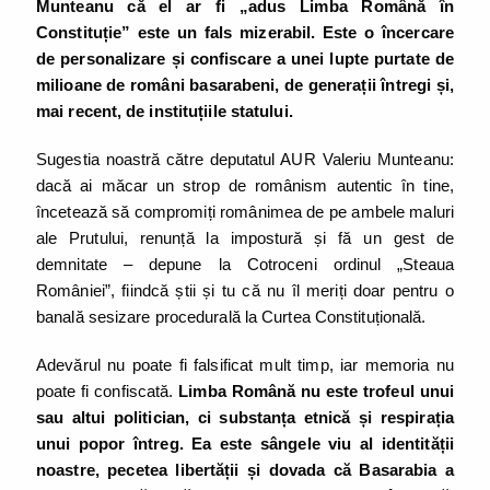
Munteanu că el ar fi „adus Limba Română în
Constituție” este un fals mizerabil. Este o încercare
de personalizare și confiscare a unei lupte purtate de
milioane de români basarabeni, de generații întregi și,
mai recent, de instituțiile statului.
Sugestia noastră către deputatul AUR Valeriu Munteanu:
dacă ai măcar un strop de românism autentic în tine,
încetează să compromiți românimea de pe ambele maluri
ale Prutului, renunță la impostură și fă un gest de
demnitate – depune la Cotroceni ordinul „Steaua
României”, fiindcă știi și tu că nu îl meriți doar pentru o
banală sesizare procedurală la Curtea Constituțională.
Adevărul nu poate fi falsificat mult timp, iar memoria nu
poate fi confiscată.
Limba Română nu este trofeul unui
sau altui politician, ci substanța etnică și respirația
unui popor întreg. Ea este sângele viu al identității
noastre, pecetea libertății și dovada că Basarabia a