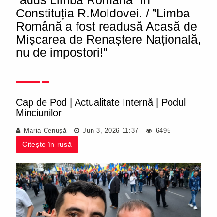
”adus Limba Română” în
Constituția R.Moldovei. / ”Limba
Română a fost readusă Acasă de
Mișcarea de Renaștere Națională,
nu de impostori!”
Cap de Pod
|
Actualitate Internă
|
Podul
Minciunilor
Maria Cenușă
Jun 3, 2026 11:37
6495
Citește în rusă