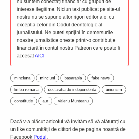
nu suntem conectați financiar cu grupuri de
interese ilegitime. Niciun text publicat pe site-ul
nostru nu se supune altor rigori editoriale, cu
excepția celor din Codul deontologic al
jurnalistului. Ne puteți sprijini în demersurile
noastre jurnalistice oneste printr-o contribuție
financiară în contul nostru Patreon care poate fi
accesat
AICI
.
minciuna
minciuni
basarabia
fake news
limba romana
declaratia de independenta
unionism
constitutie
aur
Valeriu Munteanu
Dacă v-a plăcut articolul vă invităm să vă alăturați cu
un like comunității de cititori de pe pagina noastră de
Facebook
Podul
.