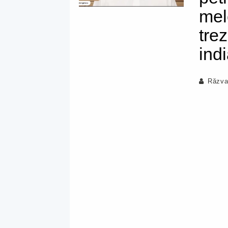
mel
trez
ind
Răzva