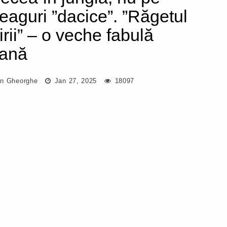
eaguri ”dacice”. ”Răgetul
irii” – o veche fabulă
iană
n Gheorghe
Jan 27, 2025
18097