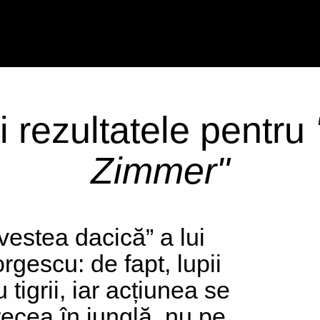
i rezultatele pentru
Zimmer"
vestea dacică” a lui
rgescu: de fapt, lupii
 tigrii, iar acțiunea se
recea în junglă, nu pe