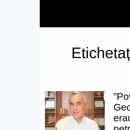
Etichetaț
”Po
Geo
erau
pet