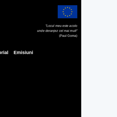
"Locul meu este acolo
unde deranjez cel mai mult"
(Paul Goma)
rial
Emisiuni