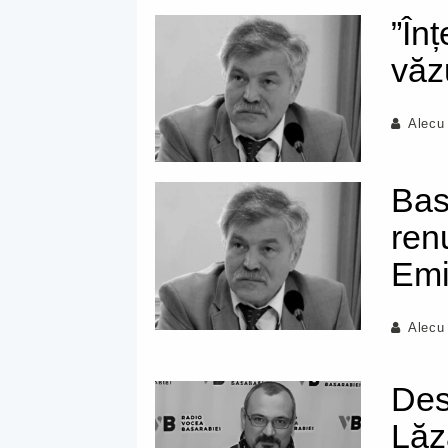
”În
văz
Alecu
Bas
ren
Emi
Alecu
Des
Lăz