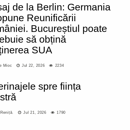
aj de la Berlin: Germania
opune Reunificării
âniei. Bucureștiul poate
trebuie să obțină
ținerea SUA
e Mioc
Jul 22, 2026
2234
rinajele spre ființa
stră
 Reniță.
Jul 21, 2026
1790