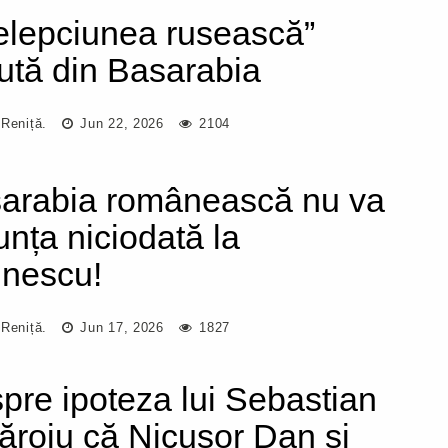
țelepciunea rusească”
ută din Basarabia
 Reniță.
Jun 22, 2026
2104
arabia românească nu va
unța niciodată la
nescu!
 Reniță.
Jun 17, 2026
1827
pre ipoteza lui Sebastian
ăroiu că Nicușor Dan și