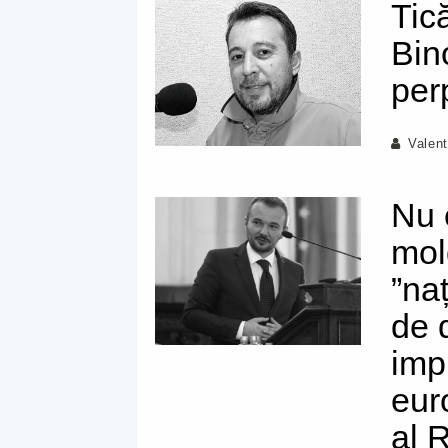
Tic
Bin
per
Valen
Nu 
mol
”na
de 
imp
eur
al R