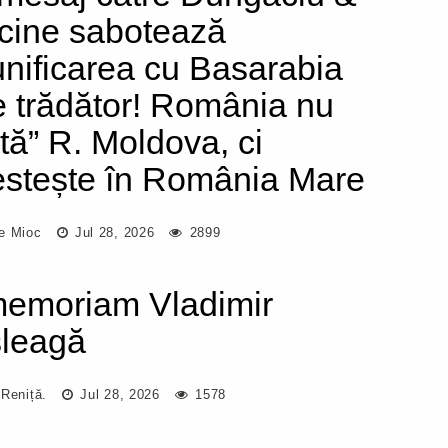
 cine sabotează
nificarea cu Basarabia
e trădător! România nu
ută” R. Moldova, ci
estește în România Mare
e Mioc
Jul 28, 2026
2899
memoriam Vladimir
leagă
 Reniță.
Jul 28, 2026
1578