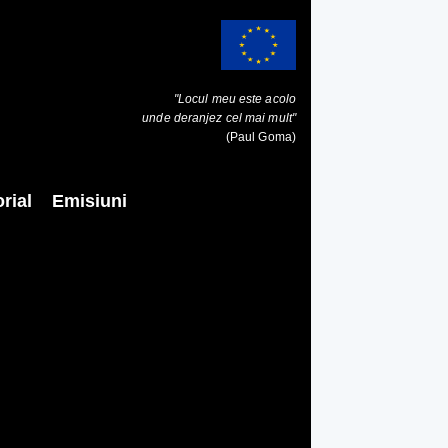
"Locul meu este acolo
unde deranjez cel mai mult"
(Paul Goma)
rial
Emisiuni