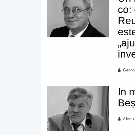
co:
Reu
est
„aj
inv
Georg
In 
Beș
Alecu