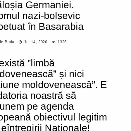
ăloșia Germaniei.
omul nazi-bolșevic
petuat în Basarabia
tin Buda
Jul 14, 2026
1326
există ”limbă
dovenească” și nici
țiune moldovenească”. E
datoria noastră să
unem pe agenda
opeană obiectivul legitim
eîntregirii Naționale!