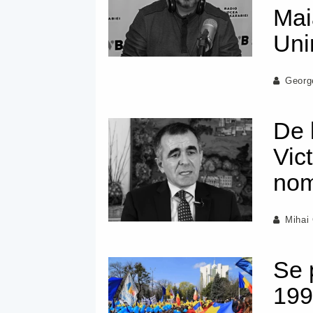
Mai
Uni
Georg
De 
Vic
nom
Mihai
Se 
19