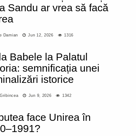
a Sandu ar vrea să facă
rea
e Damian
Jun 12, 2026
1316
la Babele la Palatul
toria: semnificația unei
inalizări istorice
 Gribincea
Jun 9, 2026
1342
putea face Unirea în
90–1991?