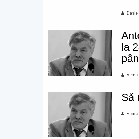
Danie
Ant
la 
pân
Alecu
Să 
Alecu