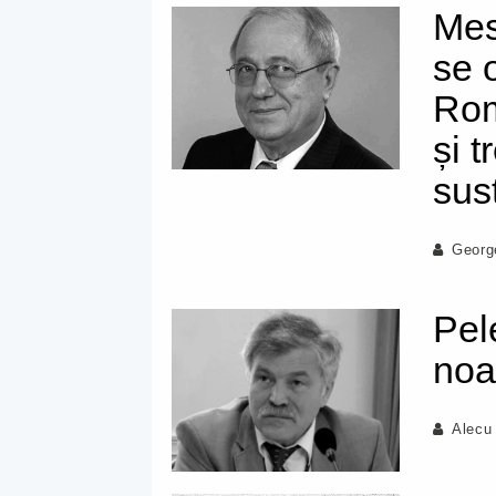
Mes
se 
Rom
și 
sus
Georg
Pele
noa
Alecu