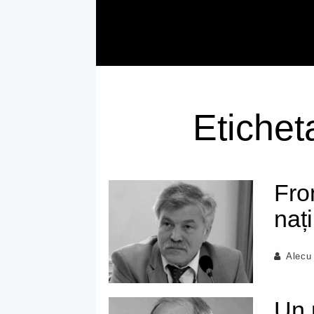
Etichet
Fro
naț
Alecu
Un 