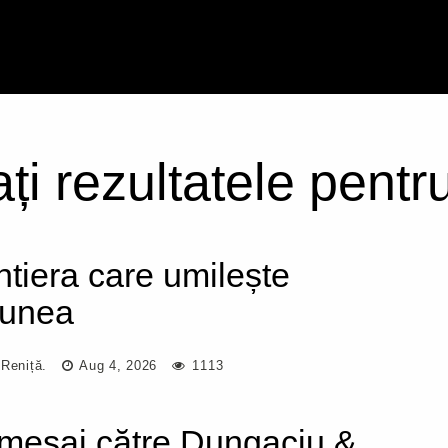
ați rezultatele pentr
ntiera care umilește
iunea
 Reniță.
Aug 4, 2026
1113
mesaj către Dungaciu &