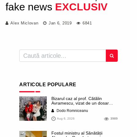
fake news
EXCLUSIV
Alex Miclovan
Jan 6, 2019
6841
ARTICOLE POPULARE
Bizarul caz al prof. Cătălin
Avramescu, vizat de un dosar
DIICOT pentru „pornografie
Dodo Romniceanu
infantilă”. Miroase a execuție
stalinistă. Cea mai imundă parte a
Aug 6, 2026
3989
presei publică inclusiv documente
„scurse” de la stat în care sunt
dezvăluite date ultra-personale
Fostul ministru al Sănătății
ale profesorului, inclusiv