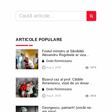
ARTICOLE POPULARE
Fostul ministru al Sănătății
Alexandru Rogobete ar viza
funcția lui Dominic Fritz de primar
Dodo Romniceanu
al orașului Timișoara. Pesedistul
publică imagini demne de Coreea
Aug 3, 2026
3479
de Nord cu femei din Timișoara
care îl strâng în brațe plângând
Bizarul caz al prof. Cătălin
Avramescu, vizat de un dosar
DIICOT pentru „pornografie
Dodo Romniceanu
infantilă”. Miroase a execuție
stalinistă. Cea mai imundă parte a
Aug 6, 2026
2842
presei publică inclusiv documente
„scurse” de la stat în care sunt
dezvăluite date ultra-personale
Georgescu, patriarh! (oricât ne-
ale profesorului, inclusiv
am mira)