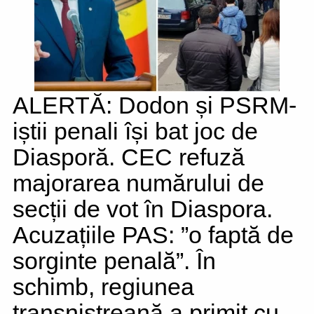
ALERTĂ: Dodon și PSRM-
iștii penali își bat joc de
Diasporă. CEC refuză
majorarea numărului de
secții de vot în Diaspora.
Acuzațiile PAS: ”o faptă de
sorginte penală”. În
schimb, regiunea
transnistreană a primit cu