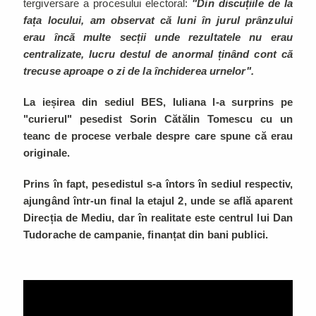
tergiversare a procesului electoral:
"Din discuțiile de la
fața locului, am observat că luni în jurul prânzului
erau încă multe secții unde rezultatele nu erau
centralizate, lucru destul de anormal ținând cont că
trecuse aproape o zi de la închiderea urnelor".
La ieșirea din sediul BES, Iuliana l-a surprins pe
"curierul" pesedist Sorin Cătălin Tomescu cu un
teanc de procese verbale despre care spune că erau
originale.
Prins în fapt, pesedistul s-a întors în sediul respectiv,
ajungând într-un final la etajul 2, unde se află aparent
Direcția de Mediu, dar în realitate este centrul lui Dan
Tudorache de campanie, finanțat din bani publici.