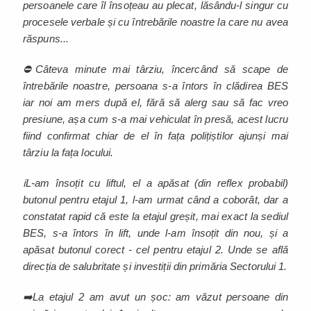
persoanele care îl însoțeau au plecat, lăsându-l singur cu
procesele verbale și cu întrebările noastre la care nu avea
răspuns...
⛔Câteva minute mai târziu, încercând să scape de
întrebările noastre, persoana s-a întors în clădirea BES
iar noi am mers după el, fără să alerg sau să fac vreo
presiune, așa cum s-a mai vehiculat în presă, acest lucru
fiind confirmat chiar de el în fața polițiștilor ajunși mai
târziu la fața locului.
ℹ️L-am însoțit cu liftul, el a apăsat (din reflex probabil)
butonul pentru etajul 1, l-am urmat când a coborât, dar a
constatat rapid că este la etajul greșit, mai exact la sediul
BES, s-a întors în lift, unde l-am însoțit din nou, și a
apăsat butonul corect - cel pentru etajul 2. Unde se află
direcția de salubritate și investiții din primăria Sectorului 1.
➡️La etajul 2 am avut un șoc: am văzut persoane din