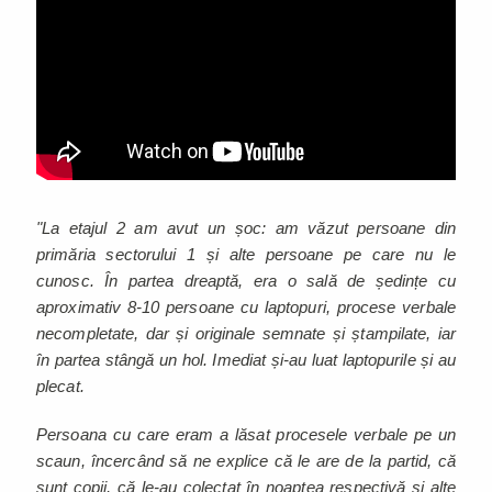
"La etajul 2 am avut un șoc: am văzut persoane din
primăria sectorului 1 și alte persoane pe care nu le
cunosc. În partea dreaptă, era o sală de ședințe cu
aproximativ 8-10 persoane cu laptopuri, procese verbale
necompletate, dar și originale semnate și ștampilate, iar
în partea stângă un hol. Imediat și-au luat laptopurile și au
plecat.
Persoana cu care eram a lăsat procesele verbale pe un
scaun, încercând să ne explice că le are de la partid, că
sunt copii, că le-au colectat în noaptea respectivă și alte