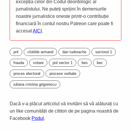
excepția celor din Codul deontologic al
jurnalistului. Ne puteți sprijini în demersurile
noastre jurnalistice oneste printr-o contribuție
financiară în contul nostru Patreon care poate fi
accesat
AICI
.
pnl
clotilde armand
dan tudorache
sectorul 1
frauda
votare
pnl sector 1
bes
bec
proces electoral
procese verbale
iuliana cristina grigorescu
Dacă v-a plăcut articolul vă invităm să vă alăturați cu
un like comunității de cititori de pe pagina noastră de
Facebook
Podul
.