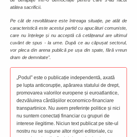
atâtea sacrificii.
Pe cât de revoltătoare este întreaga situație, pe atât de
caracteristică este acestui partid cu apucături comuniste,
care nu înțelege și nu acceptă că cetățeanul are ultimul
cuvânt de spus - la urne. După ce au căpușat sectorul,
vor pleca din arena publică pe ușa din spate, fără vreun
dram de demnitate".
„Podul” este o publicație independentă, axată
pe lupta anticorupție, apărarea statului de drept,
promovarea valorilor europene și euroatlantice,
dezvăluirea cârdășiilor economico-financiare
transpartinice. Nu avem preferințe politice și nici
nu suntem conectați financiar cu grupuri de
interese ilegitime. Niciun text publicat pe site-ul
nostru nu se supune altor rigori editoriale, cu