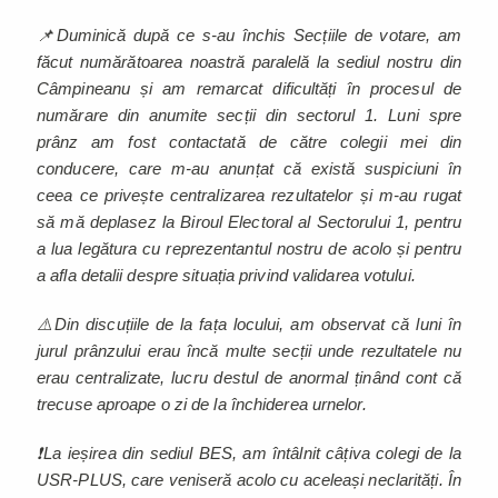
📌Duminică după ce s-au închis Secțiile de votare, am
făcut numărătoarea noastră paralelă la sediul nostru din
Câmpineanu și am remarcat dificultăți în procesul de
numărare din anumite secții din sectorul 1. Luni spre
prânz am fost contactată de către colegii mei din
conducere, care m-au anunțat că există suspiciuni în
ceea ce privește centralizarea rezultatelor și m-au rugat
să mă deplasez la Biroul Electoral al Sectorului 1, pentru
a lua legătura cu reprezentantul nostru de acolo și pentru
a afla detalii despre situația privind validarea votului.
⚠️Din discuțiile de la fața locului, am observat că luni în
jurul prânzului erau încă multe secții unde rezultatele nu
erau centralizate, lucru destul de anormal ținând cont că
trecuse aproape o zi de la închiderea urnelor.
❗La ieșirea din sediul BES, am întâlnit câțiva colegi de la
USR-PLUS, care veniseră acolo cu aceleași neclarități. În