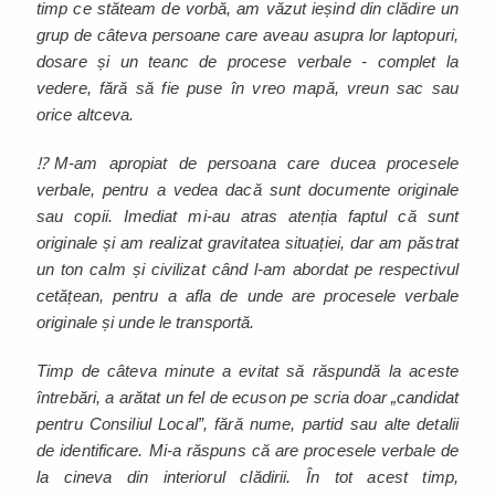
timp ce stăteam de vorbă, am văzut ieșind din clădire un
grup de câteva persoane care aveau asupra lor laptopuri,
dosare și un teanc de procese verbale - complet la
vedere, fără să fie puse în vreo mapă, vreun sac sau
orice altceva.
⁉️M-am apropiat de persoana care ducea procesele
verbale, pentru a vedea dacă sunt documente originale
sau copii. Imediat mi-au atras atenția faptul că sunt
originale și am realizat gravitatea situației, dar am păstrat
un ton calm și civilizat când l-am abordat pe respectivul
cetățean, pentru a afla de unde are procesele verbale
originale și unde le transportă.
Timp de câteva minute a evitat să răspundă la aceste
întrebări, a arătat un fel de ecuson pe scria doar „candidat
pentru Consiliul Local”, fără nume, partid sau alte detalii
de identificare. Mi-a răspuns că are procesele verbale de
la cineva din interiorul clădirii. În tot acest timp,