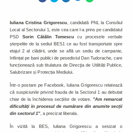
Iuliana Cristina Grigorescu
, candidată PNL la Consiliul
Local al Sectorului 1, este cea care l-a prins pe candidatul
PSD
Sorin Cătălin Tomescu
cu procesele verbale
șterpelite de la sediul BES1 ce au fost transportate spre
etajul 2 al clădirii, unde se află un sediu de campanie,
înființat pe bani publici de pesedistul Dan Tudorache, care
funcționează sub titulatura de Direcţia de Utilități Publice,
Salubrizare și Protecția Mediului.
Într-o postare pe Facebook, Iuliana Grigorescu relatează
că suspiciunile privind frauda de la Sectorul 1 au debutat
chiar de la închiderea secțiilor de votare.
"Am remarcat
dificultăți în procesul de numărare din anumite secții
din sectorul 1"
, a precizat liberala.
În vizită la BES, Iuliana Grigorescu a sesizat o