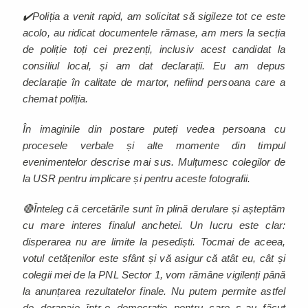
✔️Poliția a venit rapid, am solicitat să sigileze tot ce este
acolo, au ridicat documentele rămase, am mers la secția
de poliție toți cei prezenți, inclusiv acest candidat la
consiliul local, și am dat declarații. Eu am depus
declarație în calitate de martor, nefiind persoana care a
chemat poliția.
În imaginile din postare puteți vedea persoana cu
procesele verbale și alte momente din timpul
evenimentelor descrise mai sus. Mulțumesc colegilor de
la USR pentru implicare și pentru aceste fotografii.
🔴Înteleg că cercetările sunt în plină derulare și așteptăm
cu mare interes finalul anchetei. Un lucru este clar:
disperarea nu are limite la pesediști. Tocmai de aceea,
votul cetățenilor este sfânt și vă asigur că atât eu, cât și
colegii mei de la PNL Sector 1, vom rămâne vigilenți până
la anunțarea rezultatelor finale. Nu putem permite astfel
de derapaje într-o democrație pentru care s-au făcut