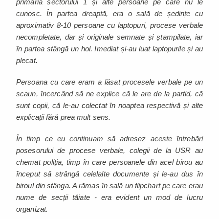
primăria sectorului 1 și alte persoane pe care nu le
cunosc. În partea dreaptă, era o sală de ședințe cu
aproximativ 8-10 persoane cu laptopuri, procese verbale
necompletate, dar și originale semnate și ștampilate, iar
în partea stângă un hol. Imediat și-au luat laptopurile și au
plecat.
Persoana cu care eram a lăsat procesele verbale pe un
scaun, încercând să ne explice că le are de la partid, că
sunt copii, că le-au colectat în noaptea respectivă și alte
explicații fără prea mult sens.
În timp ce eu continuam să adresez aceste întrebări
posesorului de procese verbale, colegii de la USR au
chemat poliția, timp în care persoanele din acel birou au
început să strângă celelalte documente și le-au dus în
biroul din stânga. A rămas în sală un flipchart pe care erau
nume de secții tăiate - era evident un mod de lucru
organizat.