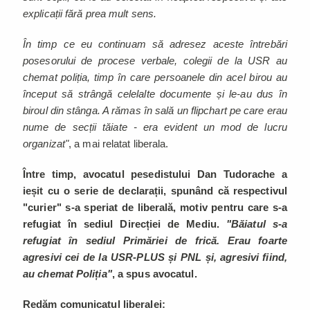
explicații fără prea mult sens.
În timp ce eu continuam să adresez aceste întrebări
posesorului de procese verbale, colegii de la USR au
chemat poliția, timp în care persoanele din acel birou au
început să strângă celelalte documente și le-au dus în
biroul din stânga. A rămas în sală un flipchart pe care erau
nume de secții tăiate - era evident un mod de lucru
organizat"
, a mai relatat liberala.
Între timp, avocatul pesedistului Dan Tudorache a
ieșit cu o serie de declarații, spunând că respectivul
"curier" s-a speriat de liberală, motiv pentru care s-a
refugiat în sediul Direcției de Mediu.
"Băiatul s-a
refugiat în sediul Primăriei de frică. Erau foarte
agresivi cei de la USR-PLUS și PNL și, agresivi fiind,
au chemat Poliția"
, a spus avocatul.
Redăm comunicatul liberalei: