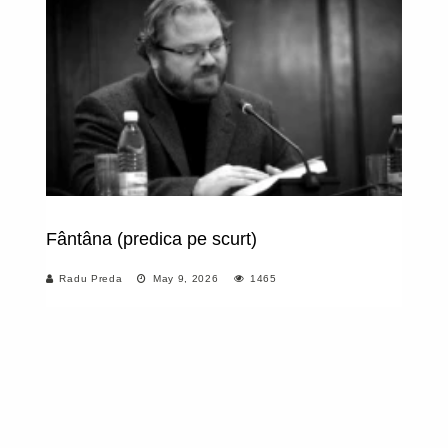
Fântâna (predica pe scurt)
M
fi
Radu Preda
May 9, 2026
1465