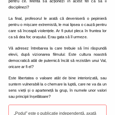
pentru ce. Merită să acționezi în acest fel ca să îi
disciplinezi?
La final, profesorul le arată că deveniseră o pepinieră
pentru o mișcare extremistă, le mai lipsea o cauză pentru
care să înceapă violențele. Ar fi putut pleca în fruntea lor
ca să dea foc orașului. Erau gata să îl urmeze.
Vă adresez întrebarea la care trebuie să îmi răspundă
elevii, după vizionarea filmului: Este cultura noastră
democratică atât de puternică încât să rezistăm unui Val,
oricare ar fi el?
Este libertatea o valoare atât de bine interiorizată, sau
suntem vulnerabili la o chemare la luptă, care ne va da un
sens vieții și o aparteneță la grup, în numele unor valori
sau principii înșelătoare?
„Podul” este o publicație independentă, axată