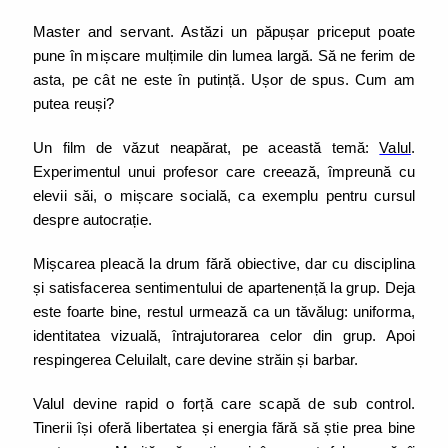
Master and servant. Astăzi un păpușar priceput poate
pune în mișcare mulțimile din lumea largă. Să ne ferim de
asta, pe cât ne este în putință. Ușor de spus. Cum am
putea reuși?
Un film de văzut neapărat, pe această temă:
Valul
.
Experimentul unui profesor care creează, împreună cu
elevii săi, o mișcare socială, ca exemplu pentru cursul
despre autocrație.
Mișcarea pleacă la drum fără obiective, dar cu disciplina
și satisfacerea sentimentului de apartenență la grup. Deja
este foarte bine, restul urmează ca un tăvălug: uniforma,
identitatea vizuală, întrajutorarea celor din grup. Apoi
respingerea Celuilalt, care devine străin și barbar.
Valul devine rapid o forță care scapă de sub control.
Tinerii își oferă libertatea și energia fără să știe prea bine