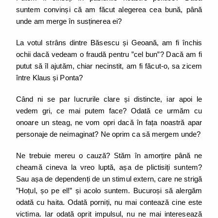
suntem convinși că am făcut alegerea cea bună, până
unde am merge în susținerea ei?
La votul strâns dintre Băsescu și Geoană, am fi închis
ochii dacă vedeam o fraudă pentru ”cel bun”? Dacă am fi
putut să îl ajutăm, chiar necinstit, am fi făcut-o, sa zicem
între Klaus și Ponta?
Când ni se par lucrurile clare și distincte, iar apoi le
vedem gri, ce mai putem face? Odată ce urmăm cu
onoare un steag, ne vom opri dacă în fața noastră apar
personaje de neimaginat? Ne oprim ca să mergem unde?
Ne trebuie mereu o cauză? Stăm în amorțire până ne
cheamă cineva la vreo luptă, așa de plictisiți suntem?
Sau așa de dependenți de un stimul extern, care ne strigă
”Hoțul, șo pe el!” și acolo suntem. Bucuroși să alergăm
odată cu haita. Odată porniți, nu mai contează cine este
victima. Iar odată oprit impulsul, nu ne mai interesează