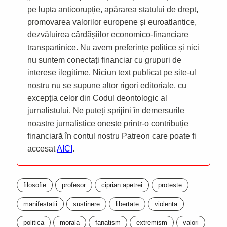
pe lupta anticorupție, apărarea statului de drept,
promovarea valorilor europene și euroatlantice,
dezvăluirea cârdășiilor economico-financiare
transpartinice. Nu avem preferințe politice și nici
nu suntem conectați financiar cu grupuri de
interese ilegitime. Niciun text publicat pe site-ul
nostru nu se supune altor rigori editoriale, cu
excepția celor din Codul deontologic al
jurnalistului. Ne puteți sprijini în demersurile
noastre jurnalistice oneste printr-o contribuție
financiară în contul nostru Patreon care poate fi
accesat
AICI
.
filosofie
profesor
ciprian apetrei
proteste
manifestatii
sustinere
libertate
violenta
politica
morala
fanatism
extremism
valori