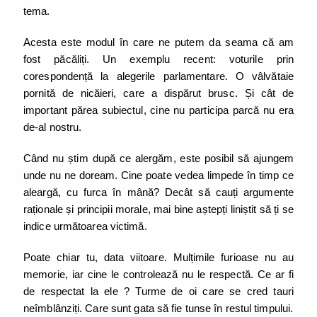
tema.
Acesta este modul în care ne putem da seama că am
fost păcăliți. Un exemplu recent: voturile prin
corespondență la alegerile parlamentare. O vâlvătaie
pornită de nicăieri, care a dispărut brusc. Și cât de
important părea subiectul, cine nu participa parcă nu era
de-al nostru.
Când nu știm după ce alergăm, este posibil să ajungem
unde nu ne doream. Cine poate vedea limpede în timp ce
aleargă, cu furca în mână? Decât să cauți argumente
raționale și principii morale, mai bine aștepți liniștit să ți se
indice următoarea victimă.
Poate chiar tu, data viitoare. Mulțimile furioase nu au
memorie, iar cine le controlează nu le respectă. Ce ar fi
de respectat la ele ? Turme de oi care se cred tauri
neîmblânziți. Care sunt gata să fie tunse în restul timpului.