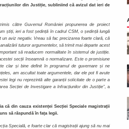
racțiunilor din Justiție, subliniind că avizul dat ieri de
rimis către Guvernul României propunerea de proiect
um știți, ieri a fost ședință în cadrul CSM, o ședință lungă
t un aviz negativ. Vreau să fac precizarea foarte clară, că
analizării tuturor argumentelor, să trimit mai departe acest
 important să readucem normalitate în sistemul de justiție.
acestei secții înseamnă o normalizare. Este o promisiune
e clar și bine definit în programul de guvernare și ne
țeles, am ascultat toate argumentele, dar ele pot fi avute
stei legi nu reprezintă alte garanții solicitate de o parte a
țarea Secției de Investigare a Infracțiunilor din Justiție"
, a
a că din cauza existenței Secției Speciale magistrații
juns să răspundă în fața legii.
ia Specială, e foarte clar că magistrații ajung să nu mai