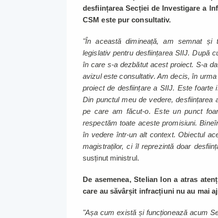
desființarea Secției de Investigare a Inf
CSM este pur consultativ.
"În această dimineață, am semnat și t
legislativ pentru desființarea SIIJ. După c
în care s-a dezbătut acest proiect. S-a da
avizul este consultativ. Am decis, în urma 
proiect de desființare a SIIJ. Este foarte
Din punctul meu de vedere, desființarea 
pe care am făcut-o. Este un punct foart
respectăm toate aceste promisiuni. Bineîn
în vedere într-un alt context. Obiectul ace
magistraților, ci îl reprezintă doar desfiin
susținut ministrul.
De asemenea, Stelian Ion a atras atenți
care au săvârșit infracțiuni nu au mai a
"Așa cum există și funcționează acum Secț