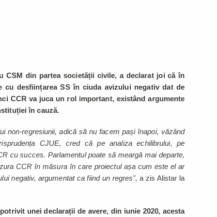
 CSM din partea societății civile, a declarat joi că în
 cu desființarea SS în ciuda avizului negativ dat de
tunci CCR va juca un rol important, existând argumente
stituției în cauză.
lui non-regresiunii, adică să nu facem pași înapoi, văzând
jurisprudența CJUE, cred că pe analiza echilibrului, pe
CCR cu succes. Parlamentul poate să meargă mai departe,
zura CCR în măsura în care proiectul așa cum este el ar
zului negativ, argumentat ca fiind un regres"
, a zis Alistar la
 potrivit unei declarații de avere, din iunie 2020, acesta