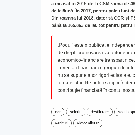
a încasat în 2019 de la CSM suma de 482
de lei/lună. În 2017, pentru patru luni de
Din toamna lui 2018, datorită CCR și PSD
până la 165.863 de lei, tot pentru patru 
„Podul” este o publicație independent
de drept, promovarea valorilor europ
economico-financiare transpartinice.
conectați financiar cu grupuri de inte
nu se supune altor rigori editoriale,
jurnalistului. Ne puteți sprijini în de
contribuție financiară în contul nost
ccr
salariu
desfiintare
sectia sp
venituri
victor alistar