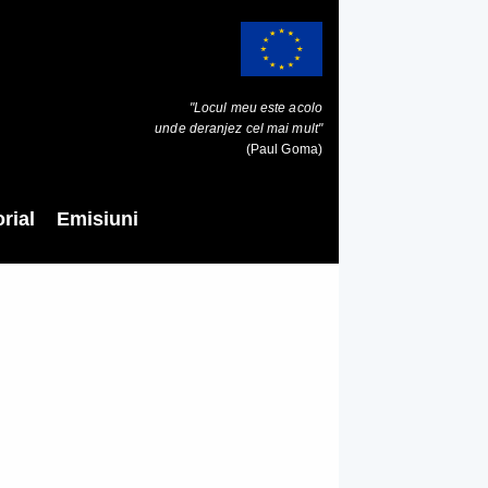
"Locul meu este acolo
unde deranjez cel mai mult"
(Paul Goma)
rial
Emisiuni