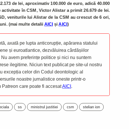
.173 de lei, aproximativ 100.000 de euro, adică 40.000
 activitate în CSM, Victor Alistar a primit 26.679 de lei.
, veniturile lui Alistar de la CSM au crescut de 6 ori,
luni. (mai multe detalii
AICI
și
AICI
)
ă, axată pe lupta anticorupție, apărarea statului
ene și euroatlantice, dezvăluirea cârdășiilor
 Nu avem preferințe politice și nici nu suntem
rese ilegitime. Niciun text publicat pe site-ul nostru
 cu excepția celor din Codul deontologic al
mersurile noastre jurnalistice oneste printr-o
ru Patreon care poate fi accesat
AICI
.
eciala
ss
ministrul justitiei
csm
stelian ion