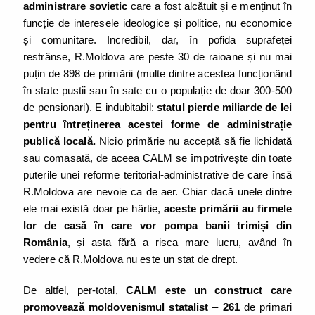
administrare sovietic
care a fost alcătuit și e menținut în
funcție de interesele ideologice și politice, nu economice
și comunitare. Incredibil, dar, în pofida suprafeței
restrânse, R.Moldova are peste 30 de raioane și nu mai
puțin de 898 de primării (multe dintre acestea funcționând
în state pustii sau în sate cu o populație de doar 300-500
de pensionari). E indubitabil:
statul pierde miliarde de lei
pentru întreținerea acestei forme de administrație
publică locală.
Nicio primărie nu acceptă să fie lichidată
sau comasată, de aceea CALM se împotrivește din toate
puterile unei reforme teritorial-administrative de care însă
R.Moldova are nevoie ca de aer. Chiar dacă unele dintre
ele mai există doar pe hârtie,
aceste primării au firmele
lor de casă în care vor pompa banii trimiși din
România
, și asta fără a risca mare lucru, având în
vedere că R.Moldova nu este un stat de drept.
De altfel, per-total,
CALM este un construct care
promovează moldovenismul statalist
–
261
de primari