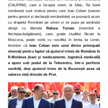
(CALRRM), care a început vineri, la Sibiu. Tot banii
românești sunt motivul pentru care Ivan Ceban (notoriu
pentru gesturi și declarații românofobe) se pozează acum
cu drapelul României pe umeri și se pupa pe amândoi
obrajii cu liberala
Raluca Turcan
(membră a
#echipacâștigătoare), care, grație studiilor făcute la
Moscova, poate vorbi cu rusofilul în limba lui Lenin.
Amintim că
Ivan Ceban este unul dintre principalii
vinovați pentru faptul că ajutorul trimis de România în
R.Moldova (bani și medicamente, logistică medicală)
a ajuns sub podul de la Telecentru, într-o periferie
sordidă, deși ajutorul trims de la București avea să
salveze vieți dincolo de Prut.