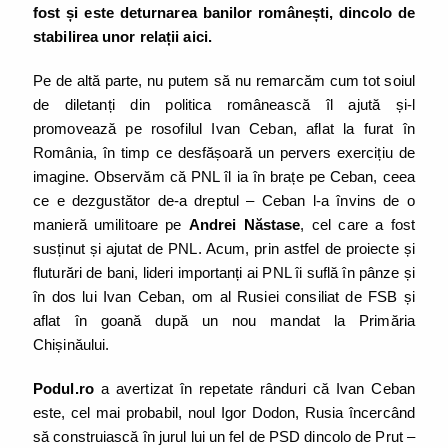
fost și este deturnarea banilor românești, dincolo de
stabilirea unor relații aici.
Pe de altă parte, nu putem să nu remarcăm cum tot soiul
de diletanți din politica românească îl ajută și-l
promovează pe rosofilul Ivan Ceban, aflat la furat în
România, în timp ce desfășoară un pervers exercițiu de
imagine. Observăm că PNL îl ia în brațe pe Ceban, ceea
ce e dezgustător de-a dreptul – Ceban l-a învins de o
manieră umilitoare pe
Andrei Năstase
, cel care a fost
susținut și ajutat de PNL. Acum, prin astfel de proiecte și
fluturări de bani, lideri importanți ai PNL îi suflă în pânze și
în dos lui Ivan Ceban, om al Rusiei consiliat de FSB și
aflat în goană după un nou mandat la Primăria
Chișinăului.
Podul.ro
a avertizat în repetate rânduri că Ivan Ceban
este, cel mai probabil, noul Igor Dodon, Rusia încercând
să construiască în jurul lui un fel de PSD dincolo de Prut –