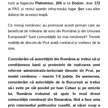
sunt ai fugarului
Plahotniuc
,
206
ai lui
Dodon
, doar
172
ai PAS și restul aparțin infractorului fugar
Șor
sau altor
dubioși de aceeași teapă.
Ce mesaj românesc au promovat acești primari care au
beneficiat de milioane de euro din România și din Uniunea
Europeană? Sunt comunitățile lor mai românești? Tristele
realități de dincolo de Prut arată contrarul și vorbesc de la
sine.
Considerăm că autoritățile din România ar trebui să-și
condiționeze banii și proiectele de realizarea unei
reforme administrativ-teritoriale dincolo de Prut, pe
model românesc – maxim 7-8 județe. De asemenea,
considerăm că autoritățile de la București ar trebui
să-i evite pe cât posibil pe Ivan Ceban și pe omizile
lui, România trebuind să ajute în mod direct
comunităție românești din Basarabia, fără a face asta
prin intermediul politrucilor rusofili, al căror scop a