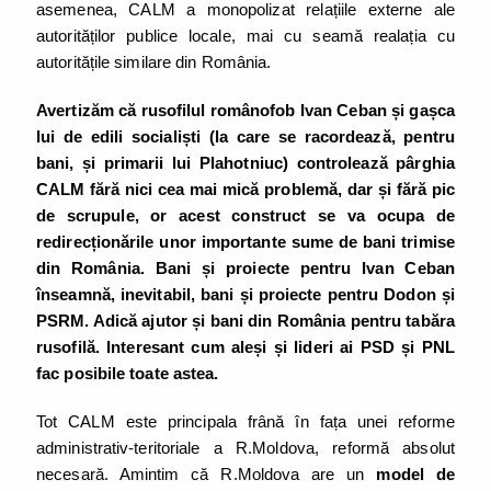
asemenea, CALM a monopolizat relațiile externe ale
autorităților publice locale, mai cu seamă realația cu
autoritățile similare din România.
Avertizăm că rusofilul românofob Ivan Ceban și gașca
lui de edili socialiști (la care se racordează, pentru
bani, și primarii lui Plahotniuc) controlează pârghia
CALM fără nici cea mai mică problemă, dar și fără pic
de scrupule, or acest construct se va ocupa de
redirecționările unor importante sume de bani trimise
din România. Bani și proiecte pentru Ivan Ceban
înseamnă, inevitabil, bani și proiecte pentru Dodon și
PSRM. Adică ajutor și bani din România pentru tabăra
rusofilă. Interesant cum aleși și lideri ai PSD și PNL
fac posibile toate astea.
Tot CALM este principala frână în fața unei reforme
administrativ-teritoriale a R.Moldova, reformă absolut
necesară. Amintim că R.Moldova are un
model de