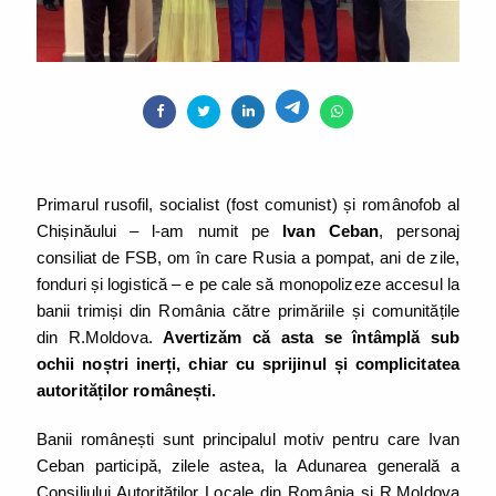
Primarul rusofil, socialist (fost comunist) și românofob al
Chișinăului – l-am numit pe
Ivan Ceban
, personaj
consiliat de FSB, om în care Rusia a pompat, ani de zile,
fonduri și logistică – e pe cale să monopolizeze accesul la
banii trimiși din România către primăriile și comunitățile
din R.Moldova.
Avertizăm că asta se întâmplă sub
ochii noștri inerți, chiar cu sprijinul și complicitatea
autorităților românești.
Banii românești sunt principalul motiv pentru care Ivan
Ceban participă, zilele astea, la Adunarea generală a
Consiliului Autorităților Locale din România și R.Moldova