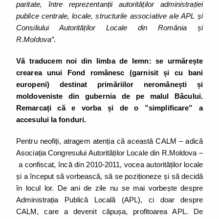
paritate, între reprezentanții autorităților administrației
publice centrale, locale, structurile associative ale APL și
Consiliului Autorităților Locale din România și
R.Moldova”
.
Vă traducem noi din limba de lemn: se urmărește
crearea unui Fond românesc (garnisit și cu bani
europeni) destinat primăriilor neromânești și
moldoveniste din gubernia de pe malul Bâcului.
Remarcați că e vorba și de o ”simplificare” a
accesului la fonduri.
Pentru neofiți, atragem atenția că această CALM – adică
Asociația Congresului Autorităților Locale din R.Moldova –
a confiscat, încă din 2010-2011, vocea autorităților locale
și a început să vorbească, să se poziționeze și să decidă
în locul lor. De ani de zile nu se mai vorbește despre
Administrația Publică Locală (APL), ci doar despre
CALM, care a devenit căpușa, profitoarea APL. De