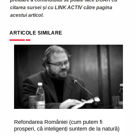
citarea sursei și cu LINK ACTIV către pagina
acestui articol.
ARTICOLE SIMILARE
Refondarea României (cum putem fi
Ju
prosperi, că inteligenți suntem de la natură)
an
r