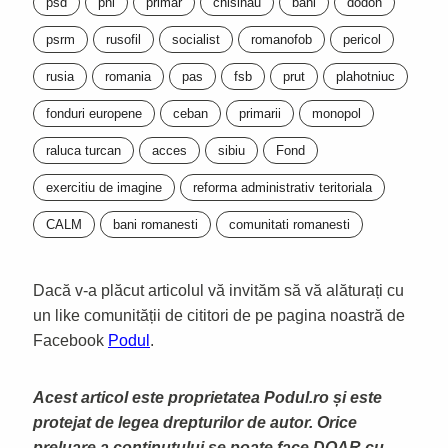
psd
pnl
primar
chisinau
bani
dodon
psrm
rusofil
socialist
romanofob
pericol
rusia
romania
pas
fsb
prut
plahotniuc
fonduri europene
ceban
primarii
monopol
raluca turcan
acces
sibiu
Fond
exercitiu de imagine
reforma administrativ teritoriala
CALM
bani romanesti
comunitati romanesti
Dacă v-a plăcut articolul vă invităm să vă alăturați cu
un like comunității de cititori de pe pagina noastră de
Facebook
Podul
.
Acest articol este proprietatea Podul.ro și este
protejat de legea drepturilor de autor. Orice
preluare a continutului se poate face DOAR cu