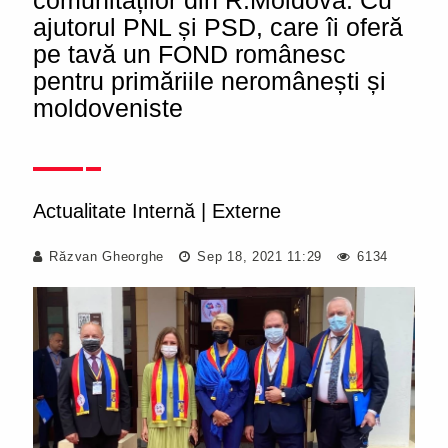
comunităților din R.Moldova. Cu
ajutorul PNL și PSD, care îi oferă
pe tavă un FOND românesc
pentru primăriile neromânești și
moldoveniste
Actualitate Internă
|
Externe
Răzvan Gheorghe
Sep 18, 2021 11:29
6134