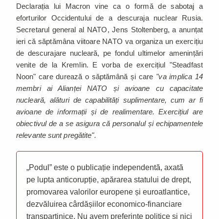
Declarația lui Macron vine ca o formă de sabotaj a
eforturilor Occidentului de a descuraja nuclear Rusia.
Secretarul general al NATO, Jens Stoltenberg, a anunțat
ieri că săptămâna viitoare NATO va organiza un exercițiu
de descurajare nucleară, pe fondul ultimelor amenințări
venite de la Kremlin. E vorba de exercițiul "Steadfast
Noon" care durează o săptămână și care
"va implica 14
membri ai Alianței NATO și avioane cu capacitate
nucleară, alături de capabilități suplimentare, cum ar fi
avioane de informații și de realimentare. Exercițiul are
obiectivul de a se asigura că personalul și echipamentele
relevante sunt pregătite".
„Podul” este o publicație independentă, axată
pe lupta anticorupție, apărarea statului de drept,
promovarea valorilor europene și euroatlantice,
dezvăluirea cârdășiilor economico-financiare
transpartinice. Nu avem preferințe politice și nici