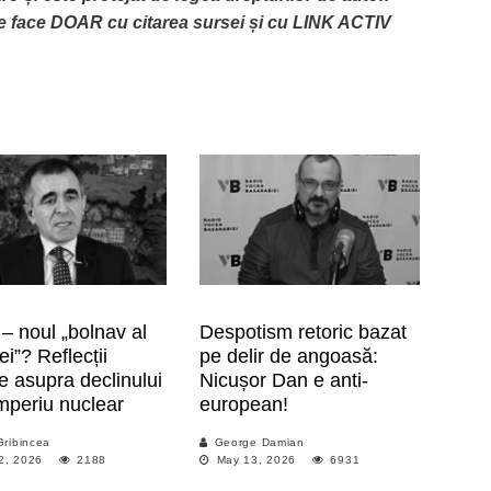
te face DOAR cu citarea sursei și cu LINK ACTIV
– noul „bolnav al
Despotism retoric bazat
i”? Reflecții
pe delir de angoasă:
ce asupra declinului
Nicușor Dan e anti-
mperiu nuclear
european!
Gribincea
George Damian
2, 2026
2188
May 13, 2026
6931