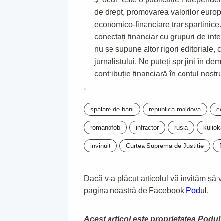
de drept, promovarea valorilor europ
economico-financiare transpartinice.
conectați financiar cu grupuri de inte
nu se supune altor rigori editoriale,
jurnalistului. Ne puteți sprijini în de
contribuție financiară în contul nost
spalare de bani
republica moldova
c
romanofob
infractor
rusia
kuliok
invinuit
Curtea Suprema de Justitie
Dacă v-a plăcut articolul vă invităm să vă
pagina noastră de Facebook
Podul
.
Acest articol este proprietatea Podul.