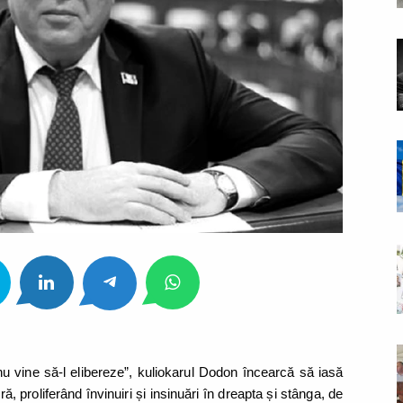
nu vine să-l elibereze”, kuliokarul Dodon încearcă să iasă
proliferând învinuiri și insinuări în dreapta și stânga, de