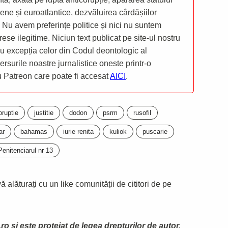
ene și euroatlantice, dezvăluirea cârdășiilor
 Nu avem preferințe politice și nici nu suntem
rese ilegitime. Niciun text publicat pe site-ul nostru
 cu excepția celor din Codul deontologic al
mersurile noastre jurnalistice oneste printr-o
ru Patreon care poate fi accesat
AICI
.
oruptie
justitie
dodon
psrm
rusofil
ar
bahamas
iurie renita
kuliok
puscarie
Penitenciarul nr 13
 alăturați cu un like comunității de cititori de pe
ro și este protejat de legea drepturilor de autor.