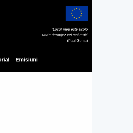
"Locul meu este acolo
unde deranjez cel mai mult"
(Paul Goma)
rial
Emisiuni