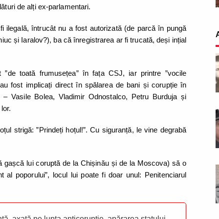
ături de alți ex-parlamentari.
 fi ilegală, întrucât nu a fost autorizată (de parcă în pungă
c și Iaralov?), ba că înregistrarea ar fi trucată, deși ințial
 ”de toată frumusețea” în fața CSJ, iar printre ”vocile
u fost implicați direct în spălarea de bani și corupție în
 – Vasile Bolea, Vladimir Odnostalco, Petru Burduja și
 lor.
ul strigă: ”Prindeți hoțul!”. Cu siguranță, le vine degrabă
tă gașcă lui coruptă de la Chișinău și de la Moscova) să o
t al poporului”, locul lui poate fi doar unul: Penitenciarul
ă, axată pe lupta anticorupție, apărarea statului