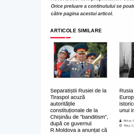
Orice preluare a continutului se poa
către pagina acestui articol.
ARTICOLE SIMILARE
Separatiștii Rusiei de la
Rusia 
Tiraspol acuză
Europe
autoritățile
istori
constituționale de la
unui i
Chișinău de ”banditism”,
Mihai 
după ce guvernul
May 1
R.Moldova a anunțat că