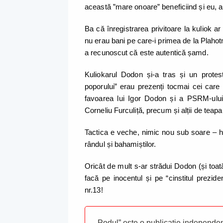
această ”mare onoare” beneficiind și eu, al
Ba că înregistrarea privitoare la kuliok ar
nu erau bani pe care-i primea de la Plahotniu
a recunoscut că este autentică șamd.
Kuliokarul Dodon și-a tras și un protest
poporului” erau prezenți tocmai cei care a
favoarea lui Igor Dodon și a PSRM-ului
Corneliu Furculiță, precum și alții de teapa
Tactica e veche, nimic nou sub soare – hoț
rândul și bahamiștilor.
Oricât de mult s-ar strădui Dodon (și toa
facă pe inocentul și pe “cinstitul preziden
nr.13!
„Podul” este o publicație independent