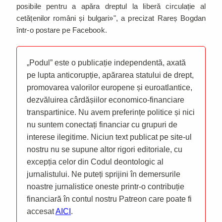
posibile pentru a apăra dreptul la liberă circulație al
cetățenilor români și bulgari»", a precizat Rareș Bogdan
într-o postare pe Facebook.
„Podul” este o publicație independentă, axată
pe lupta anticorupție, apărarea statului de drept,
promovarea valorilor europene și euroatlantice,
dezvăluirea cârdășiilor economico-financiare
transpartinice. Nu avem preferințe politice și nici
nu suntem conectați financiar cu grupuri de
interese ilegitime. Niciun text publicat pe site-ul
nostru nu se supune altor rigori editoriale, cu
excepția celor din Codul deontologic al
jurnalistului. Ne puteți sprijini în demersurile
noastre jurnalistice oneste printr-o contribuție
financiară în contul nostru Patreon care poate fi
accesat
AICI
.