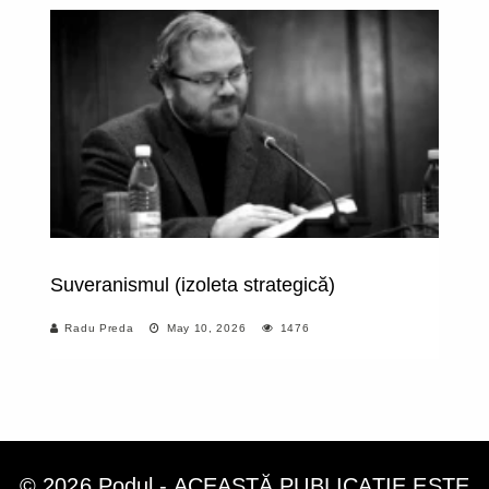
Suveranismul (izoleta strategică)
Eu
"M
Radu Preda
May 10, 2026
1476
© 2026 Podul - ACEASTĂ PUBLICAȚIE ESTE