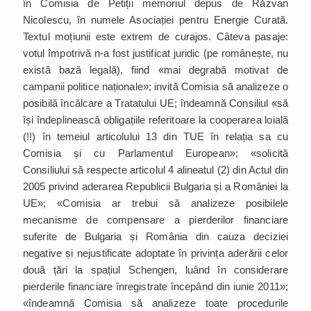
în Comisia de Petiții memoriul depus de Răzvan
Nicolescu, în numele Asociației pentru Energie Curată.
Textul moțiunii este extrem de curajos. Câteva pasaje:
votul împotrivă n-a fost justificat juridic (pe românește, nu
există bază legală), fiind «mai degrabă motivat de
campanii politice naționale»; invită Comisia să analizeze o
posibilă încălcare a Tratatului UE; îndeamnă Consiliul «să
își îndeplinească obligațiile referitoare la cooperarea loială
(!!) în temeiul articolului 13 din TUE în relația sa cu
Comisia și cu Parlamentul European»; «solicită
Consiliului să respecte articolul 4 alineatul (2) din Actul din
2005 privind aderarea Republicii Bulgaria și a României la
UE»; «Comisia ar trebui să analizeze posibilele
mecanisme de compensare a pierderilor financiare
suferite de Bulgaria și România din cauza deciziei
negative și nejustificate adoptate în privința aderării celor
două țări la spațiul Schengen, luând în considerare
pierderile financiare înregistrate începând din iunie 2011»;
«îndeamnă Comisia să analizeze toate procedurile