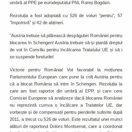
umbră al PPE pe eurodeputatul PNL Rareș Bogdan.
Rezoluția a fost adoptată cu 526 de voturi "pentru", 57
"împotrivă" și 42 de abțineri.
"Austria trebuie să plătească despăgubiri României pentru
blocarea în Schengen! Austria trebuie să-și piardă dreptul
de vot în Consiliu pentru încălcarea Tratatului UE și să i
se suspende fondurile!
Victorie pentru România! Vot favorabil la moțiunea
Parlamentului European care pune la colț Austria pentru
că a blocat România să intre în Schengen. Rezoluția la
care am fost raportor din umbră al EPP, și care cere
Comisiei Europene să analizeze dacă blocarea României
nu reprezintă cumva o încălcare a Tratatelor UE, dar
vorbește și de compensații pentru pierderile suferite după
2011, a trecut cu 526 de voturi. Este rezultatul unei munci
alături de raportorul Dolors Montserrat, care a coordonat