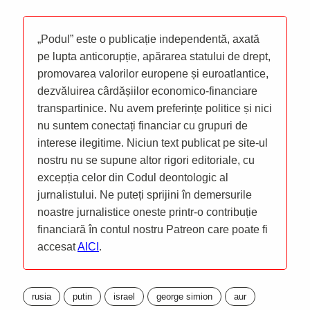
„Podul” este o publicație independentă, axată
pe lupta anticorupție, apărarea statului de drept,
promovarea valorilor europene și euroatlantice,
dezvăluirea cârdășiilor economico-financiare
transpartinice. Nu avem preferințe politice și nici
nu suntem conectați financiar cu grupuri de
interese ilegitime. Niciun text publicat pe site-ul
nostru nu se supune altor rigori editoriale, cu
excepția celor din Codul deontologic al
jurnalistului. Ne puteți sprijini în demersurile
noastre jurnalistice oneste printr-o contribuție
financiară în contul nostru Patreon care poate fi
accesat
AICI
.
rusia
putin
israel
george simion
aur