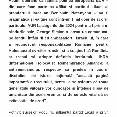
Acum, sperând că familia politică europeană ECR –
din care face parte ca afiliat și partidul Likud, al
premierului israelian Beniamin Netanyahu – va fi
pragmatică și va ține cont într-un final doar de scorul
partidului AUR la alegerile din 2024 pentru a-l primi în
rândurile sale, George Simion a lansat un comunicat,
pe fondul întâlnirii cu ambasadorul Israelului, în care
a recunoscut responsabilitatea României pentru
Holocaustul evreilor români și a susținut că România
ar trebui să adopte definiția Institutului IHRA
(International Holocaust Remembrance Alliance) a
antisemitismului, respectiv să predea în cadrul
disciplinei de istorie națională "această pagină
importantă a trecutului, pentru a se asigura că toate
generațiile viitoare vor cunoaște și înțelege lipsa de
umanitate din acele vremuri și de ce este vital să se
evite astfel de orori".
Potrivit surselor Podul.ro, influentul partid Likud a privit