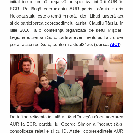
inițial într-o lumină negativă perspectiva intrării AUR în
ECR. Pe lângă comunicatul AUR potrivit căruia istoria
Holocaustului este o temă minoră, liderii Likud luaseră act
și de participarea copreședintelui aurist, Claudiu Târziu, în
iulie 2016, la o conferință organizată de șeful Mișcării
Legionare, Șerban Suru. La final evenimentului, Târziu s-a
pozat alături de Suru, conform aktual24.ro.
(sursa:
AICI
)
Dată fiind reticența inițială a Likud în legătură cu aderarea
AUR la ECR, partidul lui George Simion a început să-și
consolideze relațiile și cu ID. Astfel, copreședintele AUR