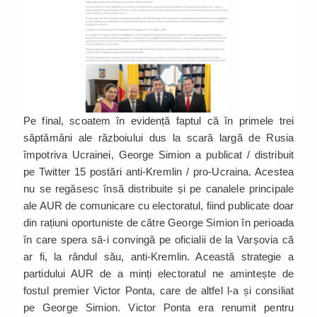
Pe final, scoatem în evidență faptul că în primele trei
săptămâni ale războiului dus la scară largă de Rusia
împotriva Ucrainei, George Simion a publicat / distribuit
pe Twitter 15 postări anti-Kremlin / pro-Ucraina. Acestea
nu se regăsesc însă distribuite și pe canalele principale
ale AUR de comunicare cu electoratul, fiind publicate doar
din rațiuni oportuniste de către George Simion în perioada
în care spera să-i convingă pe oficialii de la Varșovia că
ar fi, la rândul său, anti-Kremlin. Această strategie a
partidului AUR de a minți electoratul ne amintește de
fostul premier Victor Ponta, care de altfel l-a și consiliat
pe George Simion. Victor Ponta era renumit pentru