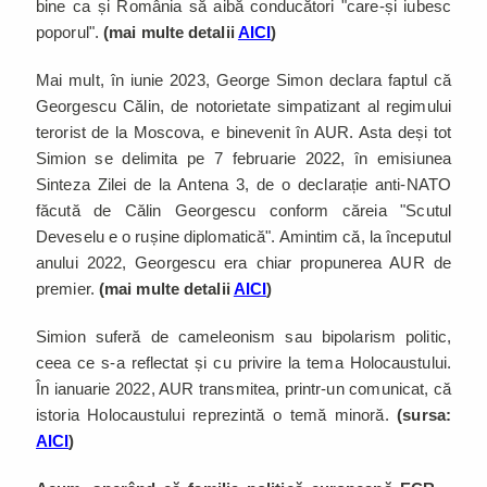
bine ca și România să aibă conducători "care-și iubesc
poporul".
(mai multe detalii
AICI
)
Mai mult, în iunie 2023, George Simon declara faptul că
Georgescu Călin, de notorietate simpatizant al regimului
terorist de la Moscova, e binevenit în AUR. Asta deși tot
Simion se delimita pe 7 februarie 2022, în emisiunea
Sinteza Zilei de la Antena 3, de o declarație anti-NATO
făcută de Călin Georgescu conform căreia "Scutul
Deveselu e o rușine diplomatică". Amintim că, la începutul
anului 2022, Georgescu era chiar propunerea AUR de
premier.
(mai multe detalii
AICI
)
Simion suferă de cameleonism sau bipolarism politic,
ceea ce s-a reflectat și cu privire la tema Holocaustului.
În ianuarie 2022, AUR transmitea, printr-un comunicat, că
istoria Holocaustului reprezintă o temă minoră.
(sursa:
AICI
)