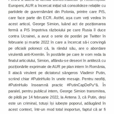
Europeni, AUR a încercat inițial să consolideze relațiile cu
partidele de guvernământ din Polonia, printre care PiS,
care face parte din ECR. Astfel, așa cum veți vedea în
acest articol, George Simion, luând act de poziționarea
fermă a PiS împotriva războiului pe care Rusia îl duce
contra Ucrainei, a avut o serie de postări pe Twitter în
februarie și martie 2022 în care a încercat să-i convingă
pe oficialii polonezi că, la rândul său, are o abordare
virulentă anti-Kremlin. În postările pe care le vom reda la
finalul articolului, Simion, aflându-se deseori în antiteză cu
poziționările exprimate de AUR pe plan intern în România,
îl atacă virulent pe dictatorul sângeros Vladimir Putin,
scriind chiar #PutinHuilo în unele mesaje. Pentru neofiți,
#PutinHuilo înseamnă practic #PutinCapDePu*ă. În
paralel, pentru publicul intern, George Simion transmitea,
de pildă pe 14 februarie 2022, la Antena 3, că Putin, deși
este un criminal, totuși își iubește poporul, adăugând în
acest context, într-un mod total inoportun, faptul că ar fi