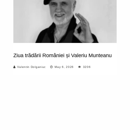
Ziua trădării României și Valeriu Munteanu
C
co
Valentin Dolganiuc
May 6, 2026
3206
î
ef
po
În
vo
mă
pr