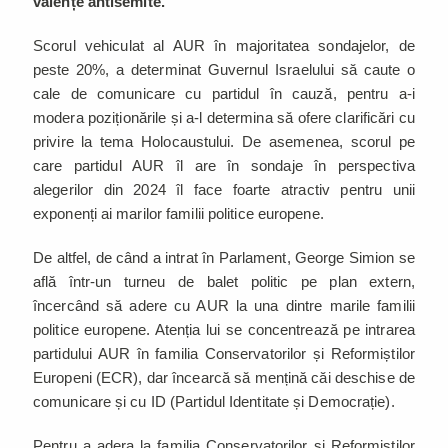
valențe antisemite.
Scorul vehiculat al AUR în majoritatea sondajelor, de
peste 20%, a determinat Guvernul Israelului să caute o
cale de comunicare cu partidul în cauză, pentru a-i
modera poziționările și a-l determina să ofere clarificări cu
privire la tema Holocaustului. De asemenea, scorul pe
care partidul AUR îl are în sondaje în perspectiva
alegerilor din 2024 îl face foarte atractiv pentru unii
exponenți ai marilor familii politice europene.
De altfel, de când a intrat în Parlament, George Simion se
află într-un turneu de balet politic pe plan extern,
încercând să adere cu AUR la una dintre marile familii
politice europene. Atenția lui se concentrează pe intrarea
partidului AUR în familia Conservatorilor și Reformiștilor
Europeni (ECR), dar încearcă să mențină căi deschise de
comunicare și cu ID (Partidul Identitate și Democrație).
Pentru a adera la familia Conservatorilor și Reformiștilor