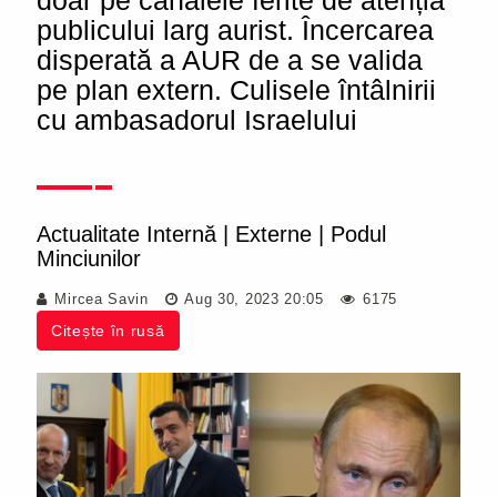
doar pe canalele ferite de atenția
publicului larg aurist. Încercarea
disperată a AUR de a se valida
pe plan extern. Culisele întâlnirii
cu ambasadorul Israelului
Actualitate Internă
|
Externe
|
Podul
Minciunilor
Mircea Savin
Aug 30, 2023 20:05
6175
Citește în rusă