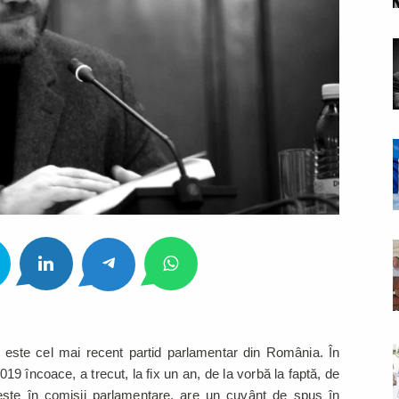
 este cel mai recent partid parlamentar din România. În
19 încoace, a trecut, la fix un an, de la vorbă la faptă, de
R este în comisii parlamentare, are un cuvânt de spus în