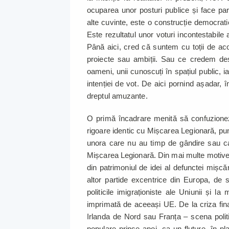
ocuparea unor posturi publice și face part
alte cuvinte, este o construcție democratic
Este rezultatul unor voturi incontestabile al
Până aici, cred că suntem cu toții de ac
proiecte sau ambiții. Sau ce credem des
oameni, unii cunoscuți în spațiul public, 
intenției de vot. De aici pornind așadar, 
dreptul amuzante.
O primă încadrare menită să confuzion
rigoare identic cu Mișcarea Legionară, pune
unora care nu au timp de gândire sau ca
Mișcarea Legionară. Din mai multe motive: 
din patrimoniul de idei al defunctei mișcă
altor partide excentrice din Europa, de 
politicile imigraționiste ale Uniunii și la
imprimată de aceeași UE. De la criza fina
Irlanda de Nord sau Franța – scena politic
populare prinse apoi, ca un fluture, în p