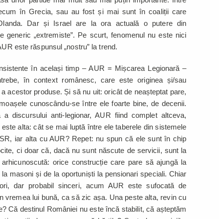
ecum în Grecia, sau au fost și mai sunt în coaliții care
Olanda. Dar și Israel are la ora actuală o putere din
te generic „extremiste”. Pe scurt, fenomenul nu este nici
 AUR este răspunsul „nostru” la trend.
consistente în același timp – AUR = Mișcarea Legionară –
trebe, în context românesc, care este originea și/sau
 a acestor produse. Și să nu uit: oricât de neașteptat pare,
oașele cunoscându-se între ele foarte bine, de decenii.
ă a discursului anti-legionar, AUR fiind complet altceva,
este alta: cât se mai luptă între ele taberele din sistemele
 USR, iar alta cu AUR? Repet: nu spun că ele sunt în chip
ocite, ci doar că, dacă nu sunt născute de servicii, sunt la
 arhicunoscută: orice construcție care pare să ajungă la
i la masoni și de la oportuniști la pensionari speciali. Chiar
ători, dar probabil sinceri, acum AUR este sufocată de
în vremea lui bună, ca să zic așa. Una peste alta, revin cu
le? Că destinul României nu este încă stabilit, că așteptăm