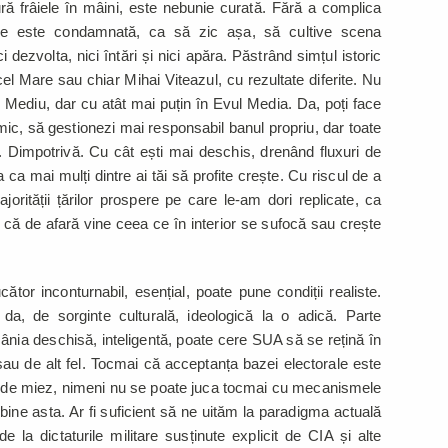
ură frâiele în mâini, este nebunie curată. Fără a complica
e este condamnată, ca să zic așa, să cultive scena
 dezvolta, nici întări și nici apăra. Păstrând simțul istoric
 cel Mare sau chiar Mihai Viteazul, cu rezultate diferite. Nu
l Mediu, dar cu atât mai puțin în Evul Media. Da, poți face
mic, să gestionezi mai responsabil banul propriu, dar toate
e. Dimpotrivă. Cu cât ești mai deschis, drenând fluxuri de
 ca mai mulți dintre ai tăi să profite crește. Cu riscul de a
jorității țărilor prospere pe care le-am dori replicate, ca
 că de afară vine ceea ce în interior se sufocă sau crește
ător inconturnabil, esențial, poate pune condiții realiste.
da, de sorginte culturală, ideologică la o adică. Parte
mânia deschisă, inteligentă, poate cere SUA să se rețină în
n sau de alt fel. Tocmai că acceptanța bazei electorale este
ia de miez, nimeni nu se poate juca tocmai cu mecanismele
p bine asta. Ar fi suficient să ne uităm la paradigma actuală
e la dictaturile militare susținute explicit de CIA și alte