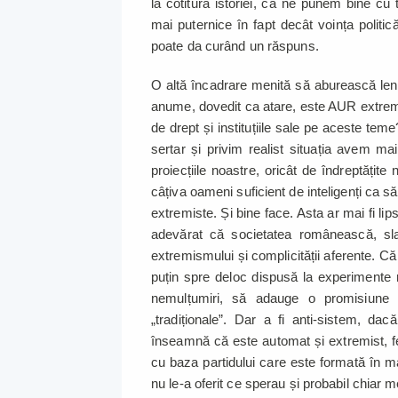
la cotitura istoriei, că ne punem bine cu t
mai puternice în fapt decât voința politi
poate da curând un răspuns.
O altă încadrare menită să aburească lent
anume, dovedit ca atare, este AUR extrem
de drept și instituțiile sale pe aceste te
sertar și privim realist situația avem m
proiecțiile noastre, oricât de îndreptățit
câțiva oameni suficient de inteligenți ca 
extremiste. Și bine face. Asta ar mai fi lip
adevărat că societatea românească, sl
extremismului și complicității aferente. 
puțin spre deloc dispusă la experimente
nemulțumiri, să adauge o promisiune la
„tradiționale”. Dar a fi anti-sistem, 
înseamnă că este automat și extremist, f
cu baza partidului care este formată în mar
nu le-a oferit ce sperau și probabil chiar 