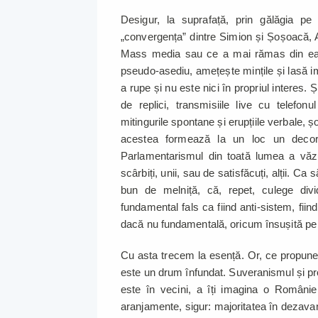
Desigur, la suprafață, prin gălăgia pe 
„convergența” dintre Simion și Șoșoacă, 
Mass media sau ce a mai rămas din ea, ju
pseudo-asediu, amețește mințile și lasă im
a rupe și nu este nici în propriul interes. Și
de replici, transmisiile live cu telefonu
mitingurile spontane și erupțiile verbale,
acestea formează la un loc un decor i
Parlamentarismul din toată lumea a văz
scârbiți, unii, sau de satisfăcuți, alții.
bun de melniță, că, repet, culege divide
fundamental fals ca fiind anti-sistem, fiin
dacă nu fundamentală, oricum însușită pe
Cu asta trecem la esență. Or, ce propune
este un drum înfundat. Suveranismul și p
este în vecini, a îți imagina o Români
aranjamente, sigur: majoritatea în dezavan