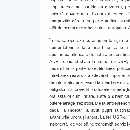
timp, aceste noi partide au guvernat, pr
asigură guvernarea. Exemplul recent: 
compoziția căreia fac parte partide numi
atât de nou și nici măcar strict european.
În loc să opereze cu asocieri tari și in
comentatorii ar face mai bine să se în
susținerea ulterioară de natură securistică
AUR trebuie studiată la pachet cu USR, m
Lăsând la o parte corectitudinea politic
întrebarea reală și cu adevărat importantă 
de informații, una ieșind la înaintare cu
obligatoriu și dovedit produsele lor nemijl
ora asta oricum înfiate. Este o dinamică
putere atrage irezistibil. De la antreprenor
dacă, la început, a avut puțini susțin
avansurile unora și altora. La fel, USR-ul 
insistență: ce vor să ne transmită servicii