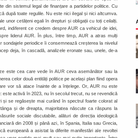
e din sistemul legal de finanțare a partidelor politice. Cu
ă după toate regulile. Nu este nici ilegal și nici altcumva.
e unor cetățeni egali în drepturi și obligații cu toți ceilalți.
ord, indiferent ce credem despre AUR ca vehicul de idei,
pre liderul AUR. În plus, între timp, AUR a atras mulți
iar sondajele periodice îi consemnează creșterea la nivelul
încep deja, în cascadă, analizele eronate sau, unele, de-a
eze este cea care vede în AUR ceva asemănător sau la
rea celor două entități politice pe același plan fiind opera
re vor să atace înainte de a înțelege. Or, AUR nu este
este activă în 2023, nu în secolul trecut, nu se revendică
ri și se regăsește mai curând în spectrul foarte colorat al
stânga și de dreapta, majoritatea născute ca răspuns la
 măsurile sociale discutabile, alături de direcția ideologică
nciară din 2008 și până azi, în Spania, Italia sau Grecia,
ă europeană a asistat la diferite manifestări ale revoltei
lasa unor partide mai mult sau mai puțin importante. Între