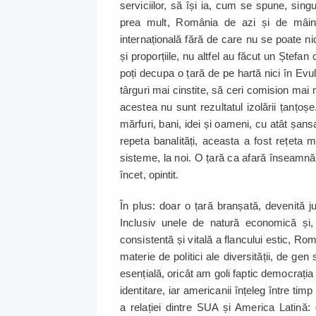
serviciilor, să își ia, cum se spune, sing
prea mult, România de azi și de mâin
internațională fără de care nu se poate nici
și proporțiile, nu altfel au făcut un Ștefan
poți decupa o țară de pe hartă nici în Evu
târguri mai cinstite, să ceri comision mai 
acestea nu sunt rezultatul izolării țanțoș
mărfuri, bani, idei și oameni, cu atât șansa
repeta banalități, aceasta a fost rețeta ma
sisteme, la noi. O țară ca afară înseamnă
încet, opintit.
În plus: doar o țară branșată, devenită juc
Inclusiv unele de natură economică și, 
consistentă și vitală a flancului estic, Ro
materie de politici ale diversității, de ge
esențială, oricât am goli faptic democraț
identitare, iar americanii înțeleg între tim
a relației dintre SUA și America Latină: d