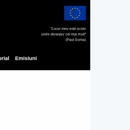
"Locul meu este acolo
unde deranjez cel mai mult"
(Paul Goma)
rial
Emisiuni