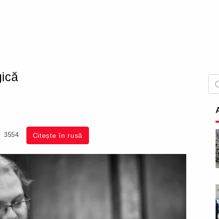
gică
3554
Citește în rusă