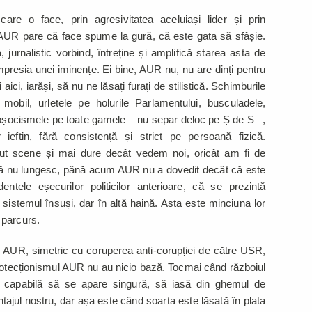
care o face, prin agresivitatea aceluiași lider și prin
AUR pare că face spume la gură, că este gata să sfâșie.
rnalistic vorbind, întreține și amplifică starea asta de
presia unei iminențe. Ei bine, AUR nu, nu are dinți pentru
 aici, iarăși, să nu ne lăsați furați de stilistică. Schimburile
l mobil, urletele pe holurile Parlamentului, busculadele,
 șoșocismele pe toate gamele – nu separ deloc pe Ș de S –,
eftin, fără consistență și strict pe persoană fizică.
ut scene și mai dure decât vedem noi, oricât am fi de
 Ca să nu lungesc, până acum AUR nu a dovedit decât că este
ntele eșecurilor politicilor anterioare, că se prezintă
d sistemul însuși, dar în altă haină. Asta este minciuna lor
 parcurs.
 AUR, simetric cu coruperea anti-corupției de către USR,
rotecționismul AUR nu au nicio bază. Tocmai când războiul
e capabilă să se apare singură, să iasă din ghemul de
tajul nostru, dar așa este când soarta este lăsată în plata