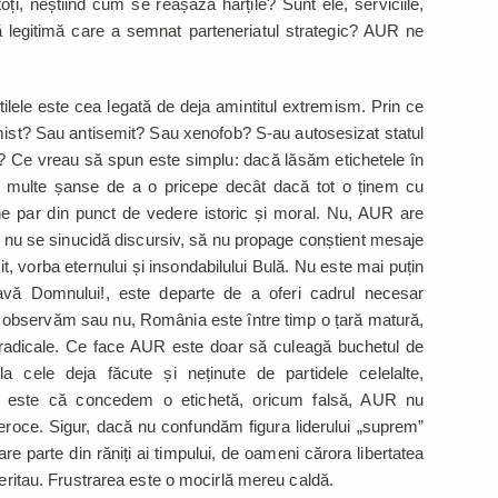
oți, neștiind cum se reașază hărțile? Sunt ele, serviciile,
că legitimă care a semnat parteneriatul strategic? AUR ne
ilele este cea legată de deja amintitul extremism. Prin ce
ist? Sau antisemit? Sau xenofob? S-au autosesizat statul
me? Ce vreau să spun este simplu: dacă lăsăm etichetele în
ai multe șanse de a o pricepe decât dacă tot o ținem cu
e ne par din punct de vedere istoric și moral. Nu, AUR are
să nu se sinucidă discursiv, să nu propage conștient mesaje
sit, vorba eternului și insondabilului Bulă. Nu este mai puțin
avă Domnului!, este departe de a oferi cadrul necesar
Că observăm sau nu, România este între timp o țară matură,
 radicale. Ce face AUR este doar să culeagă buchetul de
 cele deja făcute și neținute de partidele celelalte,
dacă este că concedem o etichetă, oricum falsă, AUR nu
eroce. Sigur, dacă nu confundăm figura liderului „suprem”
e parte din răniți ai timpului, de oameni cărora libertatea
meritau. Frustrarea este o mocirlă mereu caldă.