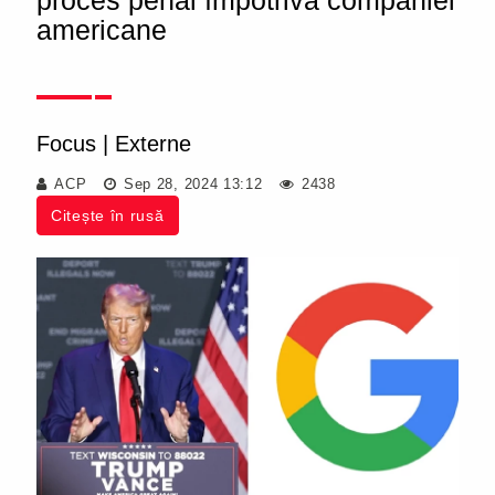
proces penal împotriva companiei
americane
Focus
|
Externe
ACP
Sep 28, 2024 13:12
2438
Citește în rusă