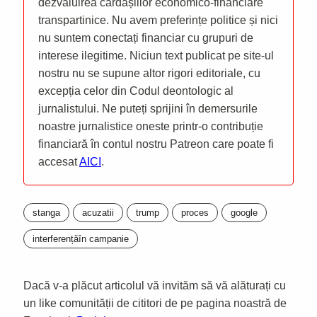
dezvăluirea cârdășiilor economico-financiare
transpartinice. Nu avem preferințe politice și nici
nu suntem conectați financiar cu grupuri de
interese ilegitime. Niciun text publicat pe site-ul
nostru nu se supune altor rigori editoriale, cu
excepția celor din Codul deontologic al
jurnalistului. Ne puteți sprijini în demersurile
noastre jurnalistice oneste printr-o contribuție
financiară în contul nostru Patreon care poate fi
accesat
AICI
.
stanga
acuzatii
trump
proces
google
interferențăîn campanie
Dacă v-a plăcut articolul vă invităm să vă alăturați cu
un like comunității de cititori de pe pagina noastră de