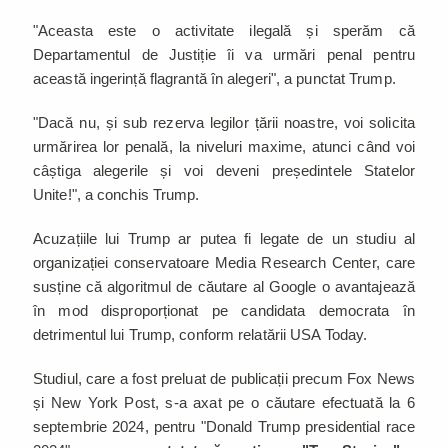
"Aceasta este o activitate ilegală și sperăm că
Departamentul de Justiție îi va urmări penal pentru
această ingerință flagrantă în alegeri", a punctat Trump.
"Dacă nu, și sub rezerva legilor țării noastre, voi solicita
urmărirea lor penală, la niveluri maxime, atunci când voi
câștiga alegerile și voi deveni președintele Statelor
Unite!", a conchis Trump.
Acuzațiile lui Trump ar putea fi legate de un studiu al
organizației conservatoare Media Research Center, care
susține că algoritmul de căutare al Google o avantajează
în mod disproporționat pe candidata democrata în
detrimentul lui Trump, conform relatării USA Today.
Studiul, care a fost preluat de publicații precum Fox News
și New York Post, s-a axat pe o căutare efectuată la 6
septembrie 2024, pentru "Donald Trump presidential race