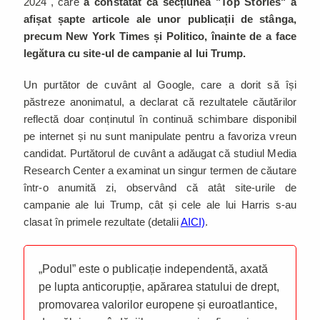
2024", care
a constatat că secțiunea "Top Stories" a
afișat șapte articole ale unor publicații de stânga,
precum New York Times și Politico, înainte de a face
legătura cu site-ul de campanie al lui Trump.
Un purtător de cuvânt al Google, care a dorit să își
păstreze anonimatul, a declarat că rezultatele căutărilor
reflectă doar conținutul în continuă schimbare disponibil
pe internet și nu sunt manipulate pentru a favoriza vreun
candidat. Purtătorul de cuvânt a adăugat că studiul Media
Research Center a examinat un singur termen de căutare
într-o anumită zi, observând că atât site-urile de
campanie ale lui Trump, cât și cele ale lui Harris s-au
clasat în primele rezultate (detalii
AICI)
.
„Podul” este o publicație independentă, axată
pe lupta anticorupție, apărarea statului de drept,
promovarea valorilor europene și euroatlantice,