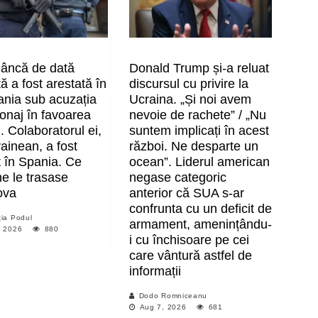
âncă de dată
Donald Trump și-a reluat
ă a fost arestată în
discursul cu privire la
nia sub acuzația
Ucraina. „Și noi avem
onaj în favoarea
nevoie de rachete” / „Nu
. Colaboratorul ei,
suntem implicați în acest
ainean, a fost
război. Ne desparte un
t în Spania. Ce
ocean”. Liderul american
e le trasase
negase categoric
ova
anterior că SUA s-ar
confrunta cu un deficit de
ia Podul
armament, amenințându-
, 2026
880
i cu închisoare pe cei
care vântură astfel de
informații
Dodo Romniceanu
Aug 7, 2026
681