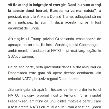
să fie atenți la imigrație și energie. Dacă nu sunt atenți
la aceste două lucruri, Europa nu va mai exista”,
a
precizat, marți, la Ankara Donald Trump, adăugând că nu
ar fi participat la summit dacă acesta nu ar fi fost
organizat de Turcia.
Afirmaţiile lui Trump privind Groenlanda tensionează de
aproape un an relaţiile între Washington şi Copenhaga –
ambii membri fondatori ai NATO – şi, mai larg, legăturile
SUA cu Europa.
Pe de altă parte, şefa guvernului danez a dat asigurări că
Danemarca este gata să apere fiecare centimetru din
teritoriul NATO, inclusiv regatul Danemarcei.
„Suntem gata să apărăm fiecare centimetru din teritoriul
NATO, inclusiv propriul nostru teritoriu…”, a insistat
Frederiksen, amintind că unul dintre motivele pentru care
a fost creată NATO cu mulţi ani în urmă a fost că, „dacă