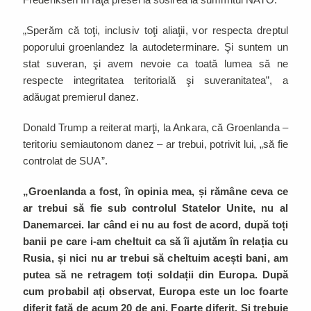
„Sperăm că toţi, inclusiv toţi aliaţii, vor respecta dreptul
poporului groenlandez la autodeterminare. Şi suntem un
stat suveran, şi avem nevoie ca toată lumea să ne
respecte integritatea teritorială şi suveranitatea”, a
adăugat premierul danez.
Donald Trump a reiterat marţi, la Ankara, că Groenlanda –
teritoriu semiautonom danez – ar trebui, potrivit lui, „să fie
controlat de SUA”.
„Groenlanda a fost, în opinia mea, și rămâne ceva ce
ar trebui să fie sub controlul Statelor Unite, nu al
Danemarcei. Iar când ei nu au fost de acord, după toți
banii pe care i-am cheltuit ca să îi ajutăm în relația cu
Rusia, și nici nu ar trebui să cheltuim acești bani, am
putea să ne retragem toți soldații din Europa. După
cum probabil ați observat, Europa este un loc foarte
diferit față de acum 20 de ani. Foarte diferit. Şi trebuie