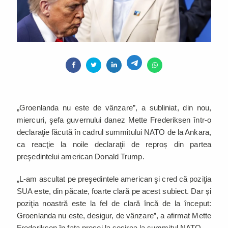
„Groenlanda nu este de vânzare”, a subliniat, din nou,
miercuri, şefa guvernului danez Mette Frederiksen într-o
declaraţie făcută în cadrul summitului NATO de la Ankara,
ca reacţie la noile declaraţii de reproș din partea
preşedintelui american Donald Trump.
„L-am ascultat pe preşedintele american şi cred că poziţia
SUA este, din păcate, foarte clară pe acest subiect. Dar și
poziţia noastră este la fel de clară încă de la început:
Groenlanda nu este, desigur, de vânzare”, a afirmat Mette
Frederiksen în faţa presei la sosirea la summitul NATO.