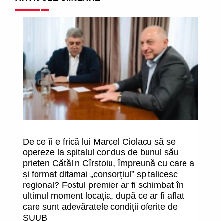
De ce îi e frică lui Marcel Ciolacu să se
O
opereze la spitalul condus de bunul său
î
prieten Cătălin Cîrstoiu, împreună cu care a
fa
și format ditamai „consorțiul” spitalicesc
uc
regional? Fostul premier ar fi schimbat în
m
ultimul moment locația, după ce ar fi aflat
care sunt adevăratele condiții oferite de
SUUB