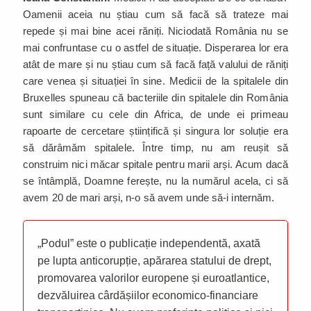
Oamenii aceia nu știau cum să facă să trateze mai
repede și mai bine acei răniți. Niciodată România nu se
mai confruntase cu o astfel de situație. Disperarea lor era
atât de mare și nu știau cum să facă față valului de răniți
care venea și situației în sine. Medicii de la spitalele din
Bruxelles spuneau că bacteriile din spitalele din România
sunt similare cu cele din Africa, de unde ei primeau
rapoarte de cercetare științifică și singura lor soluție era
să dărâmăm spitalele. Între timp, nu am reușit să
construim nici măcar spitale pentru marii arși. Acum dacă
se întâmplă, Doamne ferește, nu la numărul acela, ci să
avem 20 de mari arși, n-o să avem unde să-i internăm.
„Podul” este o publicație independentă, axată
pe lupta anticorupție, apărarea statului de drept,
promovarea valorilor europene și euroatlantice,
dezvăluirea cârdășiilor economico-financiare