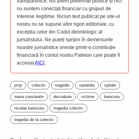
transpartinice. Nu avem preferințe politice și nici
nu suntem conectați financiar cu grupuri de
interese ilegitime. Niciun text publicat pe site-ul
nostru nu se supune altor rigori editoriale, cu
excepția celor din Codul deontologic al
jurnalistului. Ne puteți sprijini în demersurile
noastre jurnalistice oneste printr-o contribuție
financiară în contul nostru Patreon care poate fi
accesat
AICI
.
pmp
colectiv
tragedie
sanatate
spitale
ioana constantin
dezvaluire
victime
banicioiu
nicolae banicioiu
tragedia colectiv
tragedia de la colectiv