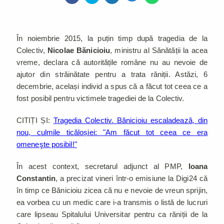
În noiembrie 2015, la puțin timp după tragedia de la
Colectiv,
Nicolae Bănicioiu
, ministru al Sănătății la acea
vreme, declara că autoritățile române nu au nevoie de
ajutor din străinătate pentru a trata răniții. Astăzi, 6
decembrie, același individ a spus că a făcut tot ceea ce a
fost posibil pentru victimele tragediei de la Colectiv.
CITIȚI ȘI:
Tragedia Colectiv. Bănicioiu escaladează, din
nou, culmile ticăloșiei: "Am făcut tot ceea ce era
omeneşte posibil!"
În acest context, secretarul adjunct al PMP,
Ioana
Constantin
, a precizat vineri într-o emisiune la Digi24 că
în timp ce Bănicioiu zicea că nu e nevoie de vreun sprijin,
ea vorbea cu un medic care i-a transmis o listă de lucruri
care lipseau Spitalului Universitar pentru ca răniții de la