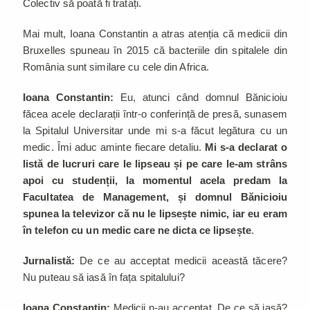
Colectiv să poată fi tratați.
Mai mult, Ioana Constantin a atras atenția că medicii din
Bruxelles spuneau în 2015 că bacteriile din spitalele din
România sunt similare cu cele din Africa.
Ioana Constantin:
Eu, atunci când domnul Bănicioiu
făcea acele declarații într-o conferință de presă, sunasem
la Spitalul Universitar unde mi s-a făcut legătura cu un
medic. Îmi aduc aminte fiecare detaliu.
Mi s-a declarat o
listă de lucruri care le lipseau și pe care le-am strâns
apoi cu studenții, la momentul acela predam la
Facultatea de Management, și domnul Bănicioiu
spunea la televizor că nu le lipsește nimic, iar eu eram
în telefon cu un medic care ne dicta ce lipsește
.
Jurnalistă:
De ce au acceptat medicii această tăcere?
Nu puteau să iasă în fața spitalului?
Ioana Constantin:
Medicii n-au acceptat. De ce să iasă?