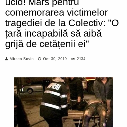
ucid! Marș pentru
comemorarea victimelor
tragediei de la Colectiv: "O
țară incapabilă să aibă
grijă de cetățenii ei"
Mircea Savin
Oct 30, 2019
2134