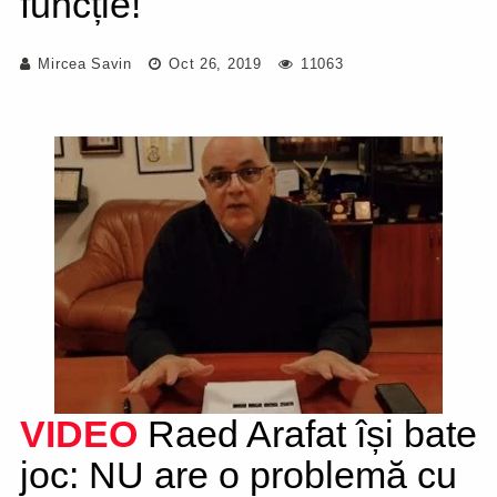
funcție!
Mircea Savin
Oct 26, 2019
11063
VIDEO
Raed Arafat își bate
joc: NU are o problemă cu