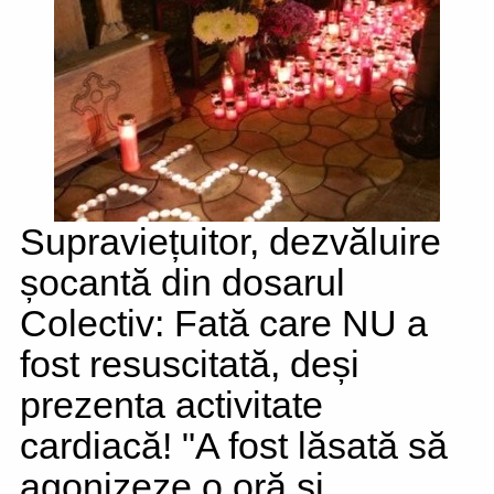
Supraviețuitor, dezvăluire
șocantă din dosarul
Colectiv: Fată care NU a
fost resuscitată, deși
prezenta activitate
cardiacă! "A fost lăsată să
agonizeze o oră și