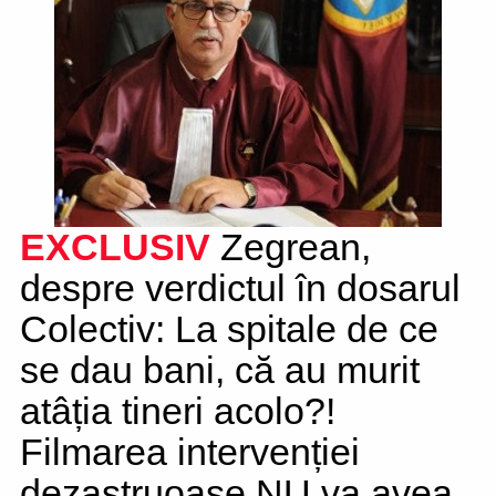
EXCLUSIV
Zegrean,
despre verdictul în dosarul
Colectiv: La spitale de ce
se dau bani, că au murit
atâția tineri acolo?!
Filmarea intervenției
dezastruoase NU va avea