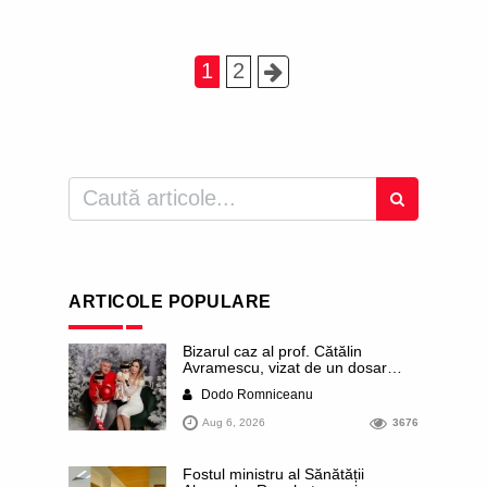
1
2
ARTICOLE POPULARE
Bizarul caz al prof. Cătălin
Avramescu, vizat de un dosar
DIICOT pentru „pornografie
Dodo Romniceanu
infantilă”. Miroase a execuție
stalinistă. Cea mai imundă parte a
Aug 6, 2026
3676
presei publică inclusiv documente
„scurse” de la stat în care sunt
dezvăluite date ultra-personale
Fostul ministru al Sănătății
ale profesorului, inclusiv