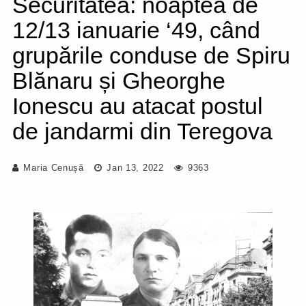
Securitatea: noaptea de
12/13 ianuarie ‘49, când
grupările conduse de Spiru
Blănaru și Gheorghe
Ionescu au atacat postul
de jandarmi din Teregova
Maria Cenușă
Jan 13, 2022
9363