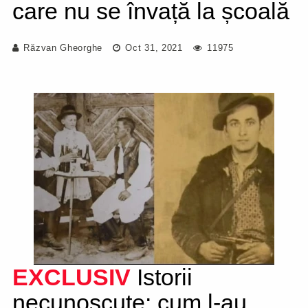
care nu se învață la școală
Răzvan Gheorghe
Oct 31, 2021
11975
EXCLUSIV
Istorii
necunoscute: cum l-au