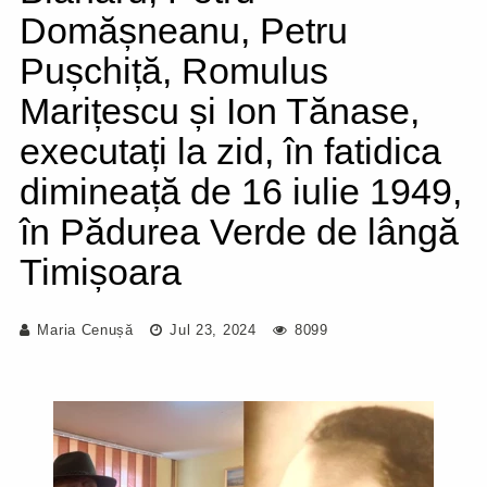
Domășneanu, Petru
Pușchiță, Romulus
Marițescu și Ion Tănase,
executați la zid, în fatidica
dimineață de 16 iulie 1949,
în Pădurea Verde de lângă
Timișoara
Maria Cenușă
Jul 23, 2024
8099