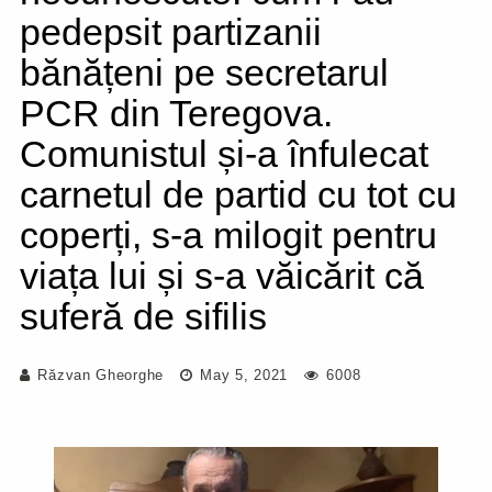
pedepsit partizanii
bănățeni pe secretarul
PCR din Teregova.
Comunistul și-a înfulecat
carnetul de partid cu tot cu
coperți, s-a milogit pentru
viața lui și s-a văicărit că
suferă de sifilis
Răzvan Gheorghe
May 5, 2021
6008