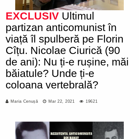
EXCLUSIV
Ultimul
partizan anticomunist în
viață îl spulberă pe Florin
Cîțu. Nicolae Ciurică (90
de ani): Nu ți-e rușine, măi
băiatule? Unde ți-e
coloana vertebrală?
Maria Cenușă
Mar 22, 2021
19621