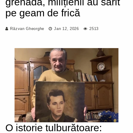
grenadă, milițienii au sărit
pe geam de frică
Răzvan Gheorghe
Jan 12, 2026
2513
O istorie tulburătoare: