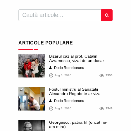
ARTICOLE POPULARE
Bizarul caz al prof. Cătălin
Avramescu, vizat de un dosar
DIICOT pentru „pornografie
Dodo Romniceanu
infantilă”. Miroase a execuție
stalinistă. Cea mai imundă parte a
Aug 6, 2026
3590
presei publică inclusiv documente
„scurse” de la stat în care sunt
dezvăluite date ultra-personale
Fostul ministru al Sănătății
ale profesorului, inclusiv
Alexandru Rogobete ar viza
diagnostice și tratamente
funcția lui Dominic Fritz de primar
Dodo Romniceanu
al orașului Timișoara. Pesedistul
publică imagini demne de Coreea
Aug 3, 2026
3548
de Nord cu femei din Timișoara
care îl strâng în brațe plângând
Georgescu, patriarh! (oricât ne-
am mira)