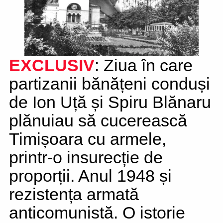
EXCLUSIV
: Ziua în care
partizanii bănățeni conduși
de Ion Uță și Spiru Blănaru
plănuiau să cucerească
Timișoara cu armele,
printr-o insurecție de
proporții. Anul 1948 și
rezistența armată
anticomunistă. O istorie