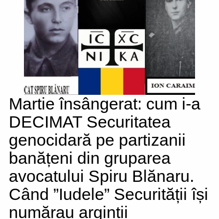
Martie însângerat: cum i-a
DECIMAT Securitatea
genocidară pe partizanii
banățeni din gruparea
avocatului Spiru Blănaru.
Când ”Iudele” Securității își
numărau arginții