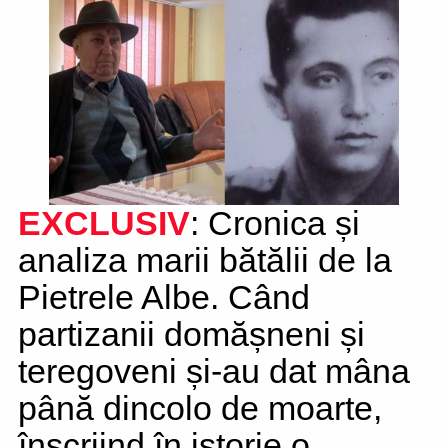
EXCLUSIV
: Cronica și
analiza marii bătălii de la
Pietrele Albe. Când
partizanii domășneni și
teregoveni și-au dat mâna
până dincolo de moarte,
înscriind în istorie o