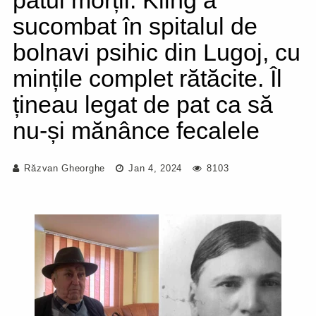
patul morții: Kling a
sucombat în spitalul de
bolnavi psihic din Lugoj, cu
mințile complet rătăcite. Îl
țineau legat de pat ca să
nu-și mănânce fecalele
Răzvan Gheorghe
Jan 4, 2024
8103