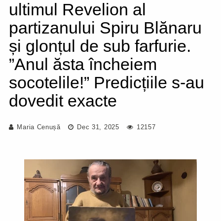
ultimul Revelion al
partizanului Spiru Blănaru
și glonțul de sub farfurie.
”Anul ăsta încheiem
socotelile!” Predicțiile s-au
dovedit exacte
Maria Cenușă
Dec 31, 2025
12157