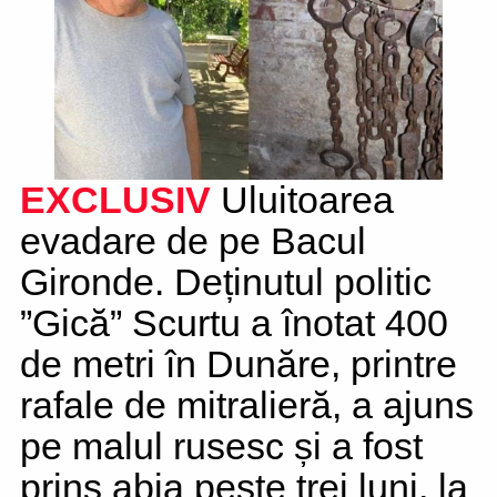
EXCLUSIV
Uluitoarea
evadare de pe Bacul
Gironde. Deținutul politic
”Gică” Scurtu a înotat 400
de metri în Dunăre, printre
rafale de mitralieră, a ajuns
pe malul rusesc și a fost
prins abia peste trei luni, la