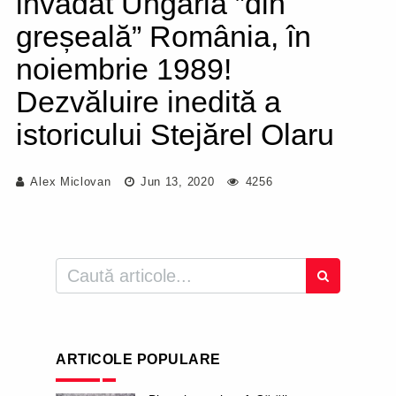
invadat Ungaria ”din
greșeală” România, în
noiembrie 1989!
Dezvăluire inedită a
istoricului Stejărel Olaru
Alex Miclovan
Jun 13, 2020
4256
ARTICOLE POPULARE