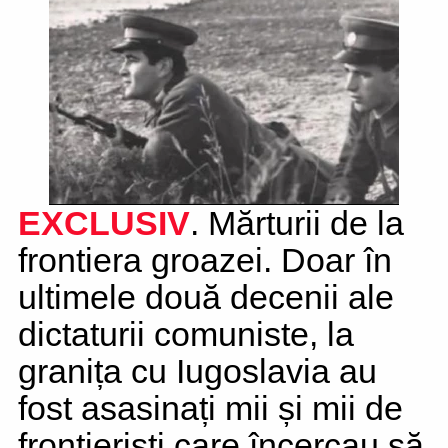
EXCLUSIV
. Mărturii de la
frontiera groazei. Doar în
ultimele două decenii ale
dictaturii comuniste, la
granița cu Iugoslavia au
fost asasinați mii și mii de
frontieriști care încercau să