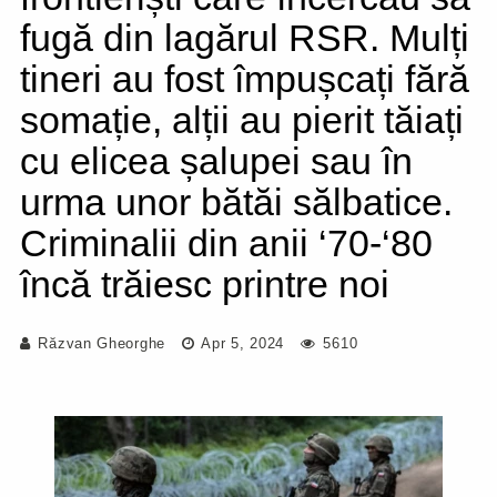
fugă din lagărul RSR. Mulți
tineri au fost împușcați fără
somație, alții au pierit tăiați
cu elicea șalupei sau în
urma unor bătăi sălbatice.
Criminalii din anii ‘70-‘80
încă trăiesc printre noi
Răzvan Gheorghe
Apr 5, 2024
5610