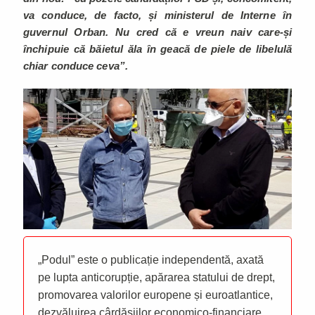
va conduce, de facto, și ministerul de Interne în
guvernul Orban. Nu cred că e vreun naiv care-și
închipuie că băietul ăla în geacă de piele de libelulă
chiar conduce ceva”.
„Podul” este o publicație independentă, axată
pe lupta anticorupție, apărarea statului de drept,
promovarea valorilor europene și euroatlantice,
dezvăluirea cârdășiilor economico-financiare