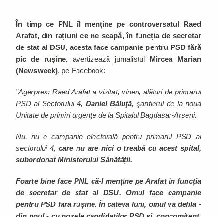
În timp ce PNL îl menține pe controversatul Raed
Arafat, din rațiuni ce ne scapă, în funcția de secretar
de stat al DSU, acesta face campanie pentru PSD fără
pic de rușine,
avertizează jurnalistul
Mircea Marian
(Newsweek)
, pe Facebook:
”Agerpres: Raed Arafat a vizitat, vineri, alături de primarul
PSD al Sectorului 4,
Daniel Băluţă
, şantierul de la noua
Unitate de primiri urgenţe de la Spitalul Bagdasar-Arseni.
Nu, nu e campanie electorală pentru primarul PSD al
sectorului 4,
care nu are nici o treabă cu acest spital,
subordonat Ministerului Sănătății.
Foarte bine face PNL că-l menține pe Arafat în funcția
de secretar de stat al DSU. Omul face campanie
pentru PSD fără rușine. În câteva luni, omul va defila -
din nou! - cu pozele candidaților PSD și, concomitent,