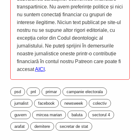
transpartinice. Nu avem preferințe politice și nici
nu suntem conectați financiar cu grupuri de
interese ilegitime. Niciun text publicat pe site-ul
nostru nu se supune altor rigori editoriale, cu
excepția celor din Codul deontologic al
jurnalistului. Ne puteți sprijini în demersurile
noastre jurnalistice oneste printr-o contribuție
financiară în contul nostru Patreon care poate fi
accesat
AICI
.
psd
pnl
primar
campanie electorala
jurnalist
facebook
newsweek
colectiv
guvern
mircea marian
baluta
sectorul 4
arafat
demitere
secretar de stat