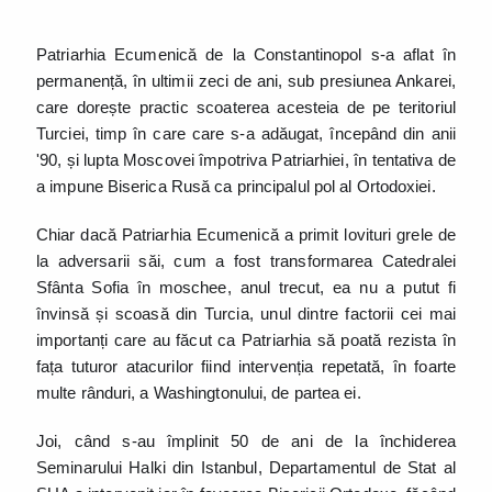
Patriarhia Ecumenică de la Constantinopol s-a aflat în
permanență, în ultimii zeci de ani, sub presiunea Ankarei,
care dorește practic scoaterea acesteia de pe teritoriul
Turciei, timp în care care s-a adăugat, începând din anii
'90, și lupta Moscovei împotriva Patriarhiei, în tentativa de
a impune Biserica Rusă ca principalul pol al Ortodoxiei.
Chiar dacă Patriarhia Ecumenică a primit lovituri grele de
la adversarii săi, cum a fost transformarea Catedralei
Sfânta Sofia în moschee, anul trecut, ea nu a putut fi
învinsă și scoasă din Turcia, unul dintre factorii cei mai
importanți care au făcut ca Patriarhia să poată rezista în
fața tuturor atacurilor fiind intervenția repetată, în foarte
multe rânduri, a Washingtonului, de partea ei.
Joi, când s-au împlinit 50 de ani de la închiderea
Seminarului Halki din Istanbul, Departamentul de Stat al