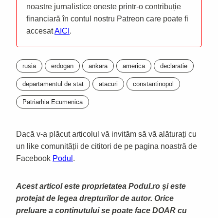
noastre jurnalistice oneste printr-o contribuție
financiară în contul nostru Patreon care poate fi
accesat
AICI
.
rusia
erdogan
ankara
america
declaratie
departamentul de stat
atacuri
constantinopol
Patriarhia Ecumenica
Dacă v-a plăcut articolul vă invităm să vă alăturați cu
un like comunității de cititori de pe pagina noastră de
Facebook
Podul
.
Acest articol este proprietatea Podul.ro și este
protejat de legea drepturilor de autor. Orice
preluare a continutului se poate face DOAR cu