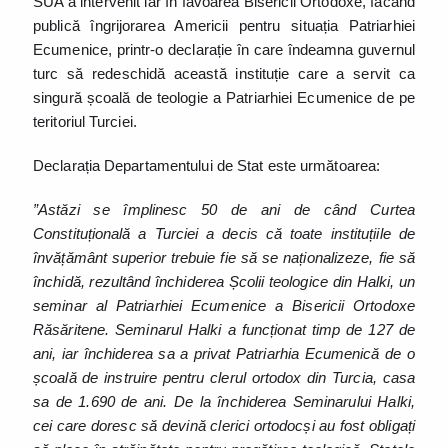
SUA a intervenit iar în favoarea Bisericii Ortodoxe, făcând
publică îngrijorarea Americii pentru situația Patriarhiei
Ecumenice, printr-o declarație în care îndeamna guvernul
turc să redeschidă această instituție care a servit ca
singură școală de teologie a Patriarhiei Ecumenice de pe
teritoriul Turciei.
Declarația Departamentului de Stat este următoarea:
”Astăzi se împlinesc 50 de ani de când Curtea
Constituțională a Turciei a decis că toate instituțiile de
învățământ superior trebuie fie să se naționalizeze, fie să
închidă, rezultând închiderea Școlii teologice din Halki, un
seminar al Patriarhiei Ecumenice a Bisericii Ortodoxe
Răsăritene. Seminarul Halki a funcționat timp de 127 de
ani, iar închiderea sa a privat Patriarhia Ecumenică de o
școală de instruire pentru clerul ortodox din Turcia, casa
sa de 1.690 de ani. De la închiderea Seminarului Halki,
cei care doresc să devină clerici ortodocși au fost obligați