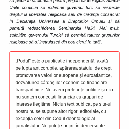
să plece în străinătate pentru pregătirea teologică. Statele
Unite continuă să îndemne guvernul turc să respecte
dreptul la libertatea religioasă sau de credință consacrat
în Declarația Universală a Drepturilor Omului și să
permită redeschiderea Seminarului Halki. Mai mult,
solicităm guvernului Turciei să permită tuturor grupurilor
religioase să-și instruiască din nou clerul în țară”
.
„Podul” este o publicație independentă, axată
pe lupta anticorupție, apărarea statului de drept,
promovarea valorilor europene și euroatlantice,
dezvăluirea cârdășiilor economico-financiare
transpartinice. Nu avem preferințe politice și nici
nu suntem conectați financiar cu grupuri de
interese ilegitime. Niciun text publicat pe site-ul
nostru nu se supune altor rigori editoriale, cu
excepția celor din Codul deontologic al
jurnalistului. Ne puteți sprijini în demersurile