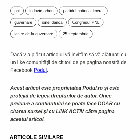
pnl
ludovic orban
partidul national liberal
guvernare
ionel danca
Congresul PNL
iesire de la guvernare
25 septembrie
Dacă v-a plăcut articolul vă invităm să vă alăturați cu
un like comunității de cititori de pe pagina noastră de
Facebook
Podul
.
Acest articol este proprietatea Podul.ro și este
protejat de legea drepturilor de autor. Orice
preluare a continutului se poate face DOAR cu
citarea sursei și cu LINK ACTIV către pagina
acestui articol.
ARTICOLE SIMILARE