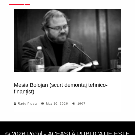
Mesia Bolojan (scurt demontaj tehnico-
D
finanțist)
Radu Preda
May 16, 2026
1607
© 2026 Podul - ACEASTĂ PUBLICAȚIE ESTE