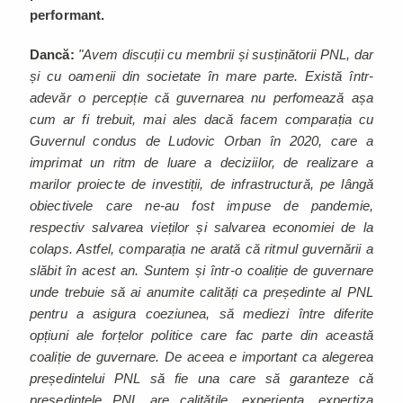
performant.
Dancă:
"Avem discuții cu membrii și susținătorii PNL, dar
și cu oamenii din societate în mare parte. Există într-
adevăr o percepție că guvernarea nu perfomează așa
cum ar fi trebuit, mai ales dacă facem comparația cu
Guvernul condus de Ludovic Orban în 2020, care a
imprimat un ritm de luare a deciziilor, de realizare a
marilor proiecte de investiții, de infrastructură, pe lângă
obiectivele care ne-au fost impuse de pandemie,
respectiv salvarea vieților și salvarea economiei de la
colaps. Astfel, comparația ne arată că ritmul guvernării a
slăbit în acest an. Suntem și într-o coaliție de guvernare
unde trebuie să ai anumite calități ca președinte al PNL
pentru a asigura coeziunea, să mediezi între diferite
opțiuni ale forțelor politice care fac parte din această
coaliție de guvernare. De aceea e important ca alegerea
președintelui PNL să fie una care să garanteze că
președintele PNL are calitățile, experiența, expertiza