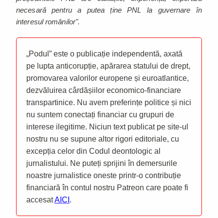
necesară pentru a putea ține PNL la guvernare în
interesul românilor".
„Podul” este o publicație independentă, axată
pe lupta anticorupție, apărarea statului de drept,
promovarea valorilor europene și euroatlantice,
dezvăluirea cârdășiilor economico-financiare
transpartinice. Nu avem preferințe politice și nici
nu suntem conectați financiar cu grupuri de
interese ilegitime. Niciun text publicat pe site-ul
nostru nu se supune altor rigori editoriale, cu
excepția celor din Codul deontologic al
jurnalistului. Ne puteți sprijini în demersurile
noastre jurnalistice oneste printr-o contribuție
financiară în contul nostru Patreon care poate fi
accesat
AICI
.