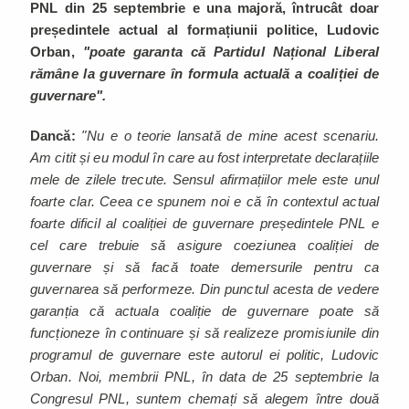
PNL din 25 septembrie e una majoră, întrucât doar
președintele actual al formațiunii politice, Ludovic
Orban,
"poate garanta că Partidul Național Liberal
rămâne la guvernare în formula actuală a coaliției de
guvernare".
Dancă:
"Nu e o teorie lansată de mine acest scenariu.
Am citit și eu modul în care au fost interpretate declarațiile
mele de zilele trecute. Sensul afirmațiilor mele este unul
foarte clar. Ceea ce spunem noi e că în contextul actual
foarte dificil al coaliției de guvernare președintele PNL e
cel care trebuie să asigure coeziunea coaliției de
guvernare și să facă toate demersurile pentru ca
guvernarea să performeze. Din punctul acesta de vedere
garanția că actuala coaliție de guvernare poate să
funcționeze în continuare și să realizeze promisiunile din
programul de guvernare este autorul ei politic, Ludovic
Orban. Noi, membrii PNL, în data de 25 septembrie la
Congresul PNL, suntem chemați să alegem între două