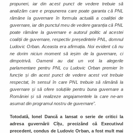
propuneri, iar din acest punct de vedere trebuie să
analizăm care e propunerea care poate garanta că PNL
rămâne la guvernare în formula actuală a coaliției de
guvernare, iar din punctul meu de vedere garanția că PNL
poate rămâne la guvernare e autorul politic al acestei
coaliții de guvernare, respectiv președintele PNL, domnul
Ludovic Orban. Aceasta era afirmația. Noi evident că nu
ne dorim niciun moment să ieșim de la guvernare, ci
dimpotrivă. Oamenii au dat un vot la alegerile
parlamentare pentru PNL cu Ludovic Orban premier în
funcție și din acest punct de vedere acest vot trebuie
respectat, în sensul în care PNL trebuie să rămână la
guvernare și să ofere soluțiile pentru buna guvernare a
României și să realizeze angajamentele la care ne-am
asumat din programul nostru de guvernare".
Totodată, Ionel Dancă a lansat o serie de critici la
adresa guvernării Cîțu, precizând că Executivul
precedent, condus de Ludovic Orban, a fost mult mai