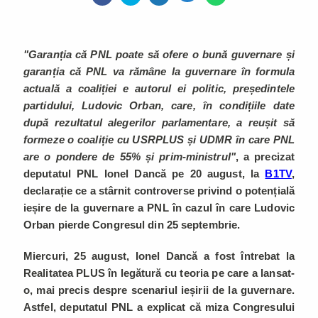
"Garanția că PNL poate să ofere o bună guvernare și
garanția că PNL va rămâne la guvernare în formula
actuală a coaliției e autorul ei politic, președintele
partidului, Ludovic Orban, care, în condițiile date
după rezultatul alegerilor parlamentare, a reușit să
formeze o coaliție cu USRPLUS și UDMR în care PNL
are o pondere de 55% și prim-ministrul"
, a precizat
deputatul PNL Ionel Dancă pe 20 august, la
B1TV
,
declarație ce a stârnit controverse privind o potențială
ieșire de la guvernare a PNL în cazul în care Ludovic
Orban pierde Congresul din 25 septembrie.
Miercuri, 25 august, Ionel Dancă a fost întrebat la
Realitatea PLUS în legătură cu teoria pe care a lansat-
o, mai precis despre scenariul ieșirii de la guvernare.
Astfel, deputatul PNL a explicat că miza Congresului