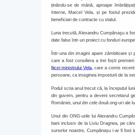
ținându-se de mână, aproape îmbrățișați 
Interne, Marcel Vela, și pe fostul prezi
beneficiari de contracte cu statul.
Luna trecută, Alexandru Cumpănaşu a fos
date false într-un proiect cu fonduri eur
Într-una din imagini apare zâmbitoare ș
care a fost consiliera a trei foști premi
fiicei ministrului Vela,
care a comis recent u
persoane, ca imaginea imposturii de la sed
Podul scria anul trecut că, la începutul l
din guvern, pentru a deveni secretarul g
României, unul din cele două ong-uri ale l
Unul din ONG-urile lui Alexandru Cumpăn
bani inclusiv de la Liviu Dragnea, pe când
surselor noastre, Cumpănașu i-ar fi fost 