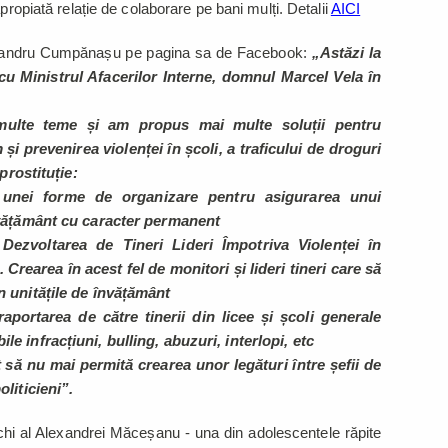
propiată relație de colaborare pe bani mulți. Detalii
AICI
lexandru Cumpănașu pe pagina sa de Facebook:
„Astăzi la
cu Ministrul Afacerilor Interne, domnul Marcel Vela în
 multe teme și am propus mai multe soluții pentru
i prevenirea violenței în școli, a traficului de droguri
 prostituție:
 a unei forme de organizare pentru asigurarea unui
învățământ cu caracter permanent
 Dezvoltarea de Tineri Lideri Împotriva Violenței în
 Crearea în acest fel de monitori și lideri tineri care să
n unitățile de învățământ
portarea de către tinerii din licee și școli generale
e infracțiuni, bulling, abuzuri, interlopi, etc
t să nu mai permită crearea unor legături între șefii de
oliticieni”.
nchi al Alexandrei Măceșanu - una din adolescentele răpite