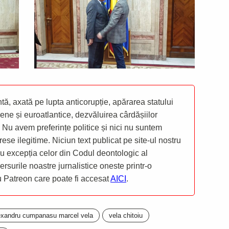
ă, axată pe lupta anticorupție, apărarea statului
ene și euroatlantice, dezvăluirea cârdășiilor
 Nu avem preferințe politice și nici nu suntem
rese ilegitime. Niciun text publicat pe site-ul nostru
 cu excepția celor din Codul deontologic al
mersurile noastre jurnalistice oneste printr-o
ru Patreon care poate fi accesat
AICI
.
exandru cumpanasu marcel vela
vela chitoiu