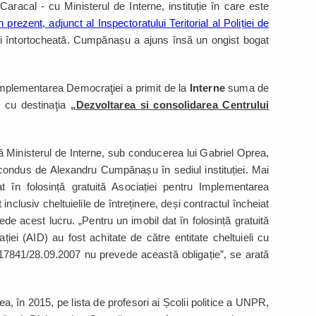
racal - cu Ministerul de Interne, instituție în care este
n prezent, adjunct al Inspectoratului Teritorial al Poliției de
și întortocheată. Cumpănașu a ajuns însă un ongist bogat
 Implementarea Democraţiei a primit de la
Interne
suma de
) cu destinaţia
„Dezvoltarea si consolidarea Centrului
ă Ministerul de Interne, sub conducerea lui Gabriel Oprea,
i condus de Alexandru Cumpănașu în sediul instituției. Mai
 în folosință gratuită Asociației pentru Implementarea
inclusiv cheltuielile de întreținere, deși contractul încheiat
e acest lucru. „Pentru un imobil dat în folosință gratuită
ei (AID) au fost achitate de către entitate cheltuieli cu
r. 17841/28.09.2007 nu prevede această obligație”, se arată
 în 2015, pe lista de profesori ai Școlii politice a UNPR,