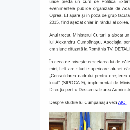
unde preda un curs de Politică Exter
evenimentele publice organizate de Acade
Oprea. El apare și în poza de grup făcută
2015, fiind așezat chiar în rândul al doilea
Anul trecut, Ministerul Culturii a alocat u
lui Alexandru Cumpănaşu, Asociaţia pen
emisiune difuzată la România TV. DETALI
În ceea ce privește cercetarea lui de căte
minţit că are studii superioare atunci câ
„Consolidarea cadrului pentru creșterea cali
local” (SIPOCA 9), implementat de Ministe
Direcția pentru Descentralizarea Administr
Despre studiile lui Cumpănașu vezi
AICI