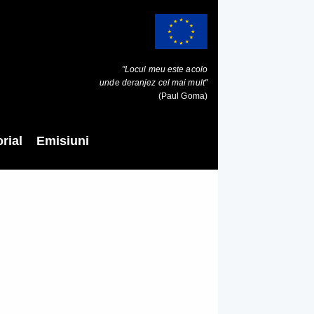
"Locul meu este acolo
unde deranjez cel mai mult"
(Paul Goma)
rial
Emisiuni