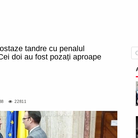
ipostaze tandre cu penalul
i doi au fost pozați aproape
38
22811