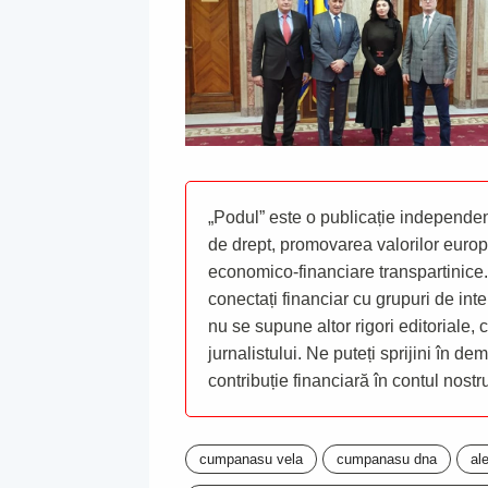
„Podul” este o publicație independent
de drept, promovarea valorilor europ
economico-financiare transpartinice.
conectați financiar cu grupuri de inte
nu se supune altor rigori editoriale,
jurnalistului. Ne puteți sprijini în de
contribuție financiară în contul nost
cumpanasu vela
cumpanasu dna
al