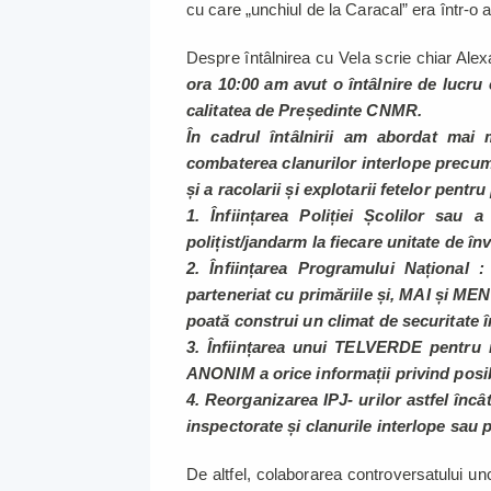
cu care „unchiul de la Caracal” era într-o a
Despre întâlnirea cu Vela scrie chiar A
ora 10:00 am avut o întâlnire de lucru 
calitatea de Președinte CNMR.
În cadrul întâlnirii am abordat mai
combaterea clanurilor interlope precum ș
și a racolarii și explotarii fetelor pentru
1. Înființarea Poliției Școlilor sau
polițist/jandarm la fiecare unitate de 
2. Înființarea Programului Național :
parteneriat cu primăriile și, MAI și MEN.
poată construi un climat de securitate î
3. Înființarea unui TELVERDE pentru ra
ANONIM a orice informații privind posibil
4. Reorganizarea IPJ- urilor astfel încâ
inspectorate și clanurile interlope sau p
De altfel, colaborarea controversatului u