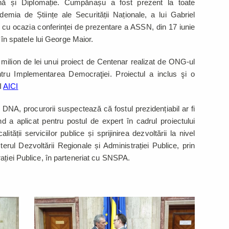
nă și Diplomație. Cumpănașu a fost prezent la toate
mia de Științe ale Securității Naționale, a lui Gabriel
 cu ocazia conferinței de prezentare a ASSN, din 17 iunie
, în spatele lui George Maior.
n milion de lei unui proiect de Centenar realizat de ONG-ul
tru Implementarea Democraţiei. Proiectul a inclus şi o
I
AICI
 DNA, procurorii suspectează că fostul prezidențiabil ar fi
nd a aplicat pentru postul de expert în cadrul proiectului
tății serviciilor publice și sprijinirea dezvoltării la nivel
rul Dezvoltării Regionale și Administrației Publice, prin
ației Publice, în parteneriat cu SNSPA.