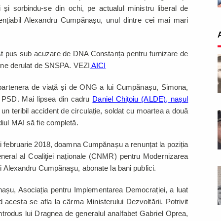
și sorbindu-se din ochi, pe actualul ministru liberal de
dențiabil Alexandru Cumpănașu, unul dintre cei mai mari
t pus sub acuzare de DNA Constanța pentru furnizare de
opene derulat de SNSPA. VEZI
AICI
i partenera de viață și de ONG a lui Cumpănașu, Simona,
eri PSD. Mai lipsea din cadru
Daniel Chițoiu (ALDE), nașul
n teribil accident de circulație, soldat cu moartea a două
iul MAI să fie completă.
unii februarie 2018, doamna Cumpănașu a renunțat la poziția
eneral al Coaliţiei naționale (CNMR) pentru Modernizarea
ui Alexandru Cumpănaşu, abonate la bani publici.
așu, Asociația pentru Implementarea Democrației, a luat
 acesta se afla la cârma Ministerului Dezvoltării. Potrivit
introdus lui Dragnea de generalul analfabet Gabriel Oprea,