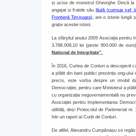
și ucise de monstrul Gheorghe Dincă la Ca
angajat și fratele său
Iliuță (comsar șef, î
Frontieră Timișoara),
are o istorie lungă 
grație acestei istorii.
La sfârşitul anului 2009 Asociaţia pentru
3.788.008,10 lei (peste 900.000 de euro
National de Integritate”.
În 2016, Curtea de Conturi a descoperit c
a plătit din bani publici prezența ong-ulu
precis, este vorba despre un imobil dat
Democrației, pentru care Ministerul a plătit 
cu organizația neguvernamentală nu preved
Asociației pentru Implementarea Democrați
utilități, deși Protocolul de Parteneriat n
într-un raport al Curții de Conturi.
De altfel, Alexandru Cumpănașu se regăsea,