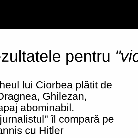
ezultatele pentru
"vi
heul lui Ciorbea plătit de
ragnea, Ghilezan,
apaj abominabil.
jurnalistul" îl compară pe
annis cu Hitler