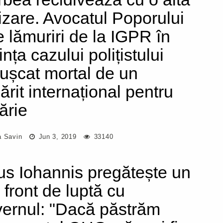
izare. Avocatul Poporului
e lămuriri de la IGPR în
ința cazului polițistului
ușcat mortal de un
ărit internațional pentru
ărie
a Savin
Jun 3, 2019
33140
us Iohannis pregătește un
 front de luptă cu
ernul: "Dacă păstrăm