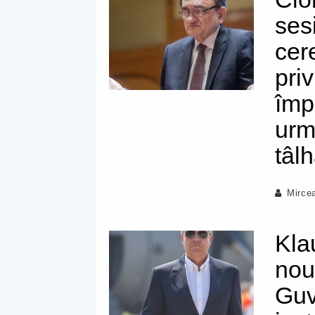
ses
cer
priv
împ
urm
tâlh
Mirce
Kla
nou
Guv