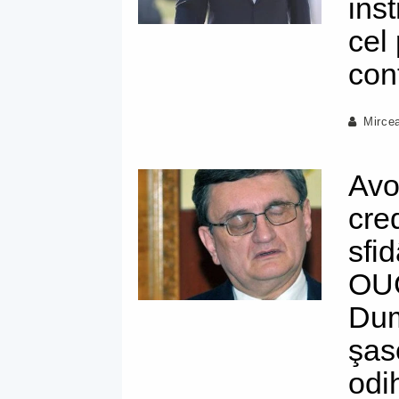
ins
cel
con
Mirce
Avoc
cre
sfi
OUG 
Dum
şas
odih