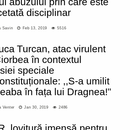
ul abuzului prin care este
cetată disciplinar
a Savin
Feb 13, 2019
5516
uca Turcan, atac virulent
Ciorbea în contextul
siei speciale
nstituționale: ,,S-a umilit
eaba în fața lui Dragnea!"
a Venter
Jan 30, 2019
2486
, lovitură imensă pentru