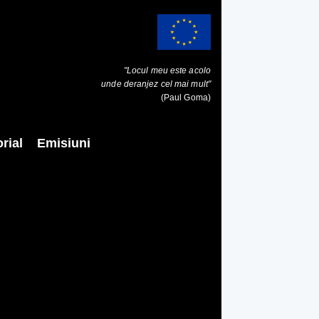
"Locul meu este acolo
unde deranjez cel mai mult"
(Paul Goma)
rial
Emisiuni