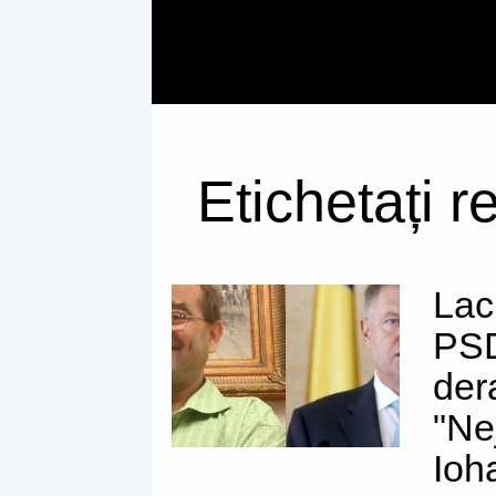
Etichetați r
Lac
PSD
der
"Ne
Ioh