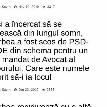
a Savin
Nov 19, 2019
3317
i a încercat să se
zească din lungul somn,
rbea a fost scos de PSD-
E din schema pentru un
 mandat de Avocat al
orului. Care este numele
rit să-i ia locul
a Savin
Jun 23, 2019
2573
rbea recidivează cu o altă