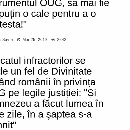
trumentul OUG, să mai fie
 puțin o cale pentru a o
testa!"
a Savin
Mar 25, 2019
2642
atul infractorilor se
de un fel de Divinitate
dând românii în privința
pe legile justiției: "Și
nezeu a făcut lumea în
e zile, în a şaptea s-a
nit"