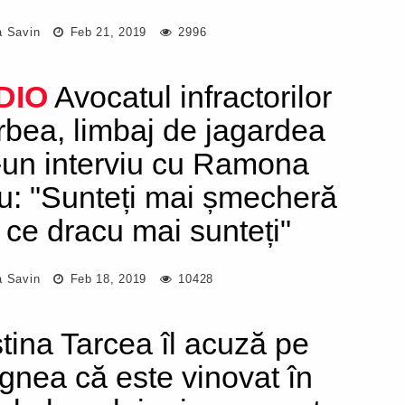
a Savin
Feb 21, 2019
2996
DIO
Avocatul infractorilor
rbea, limbaj de jagardea
r-un interviu cu Ramona
u: "Sunteți mai șmecheră
 ce dracu mai sunteți"
a Savin
Feb 18, 2019
10428
stina Tarcea îl acuză pe
gnea că este vinovat în