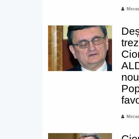
Mirce
Deș
tre
Cio
ALD
nou
Pop
favo
Mirce
Cio