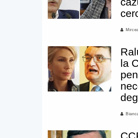
caz
cer
Mirce
Ral
la 
pen
neco
deg
Bianc
CCR