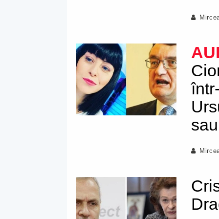
Mirce
AU
Cio
înt
Urs
sau
Mirce
Cri
Dra