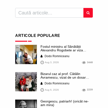
ARTICOLE POPULARE
Fostul ministru al Sănătății
Alexandru Rogobete ar viza
funcția lui Dominic Fritz de primar
Dodo Romniceanu
al orașului Timișoara. Pesedistul
publică imagini demne de Coreea
Aug 3, 2026
3448
de Nord cu femei din Timișoara
care îl strâng în brațe plângând
Bizarul caz al prof. Cătălin
Avramescu, vizat de un dosar
DIICOT pentru „pornografie
Dodo Romniceanu
infantilă”. Miroase a execuție
stalinistă. Cea mai imundă parte a
Aug 6, 2026
2239
presei publică inclusiv documente
„scurse” de la stat în care sunt
dezvăluite date ultra-personale
Georgescu, patriarh! (oricât ne-
ale profesorului, inclusiv
am mira)
diagnostice și tratamente