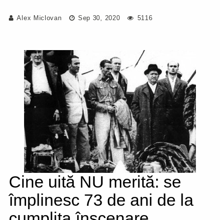
Alex Miclovan
Sep 30, 2020
5116
Cine uită NU merită: se
împlinesc 73 de ani de la
cumplita înscenare