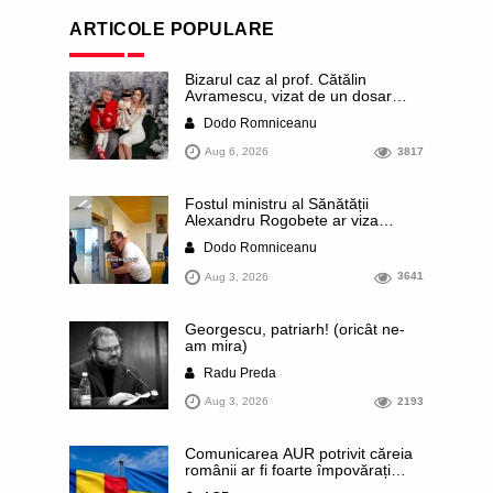
ARTICOLE POPULARE
Bizarul caz al prof. Cătălin
Avramescu, vizat de un dosar
DIICOT pentru „pornografie
Dodo Romniceanu
infantilă”. Miroase a execuție
stalinistă. Cea mai imundă parte a
Aug 6, 2026
3817
presei publică inclusiv documente
„scurse” de la stat în care sunt
dezvăluite date ultra-personale
Fostul ministru al Sănătății
ale profesorului, inclusiv
Alexandru Rogobete ar viza
diagnostice și tratamente
funcția lui Dominic Fritz de primar
Dodo Romniceanu
al orașului Timișoara. Pesedistul
publică imagini demne de Coreea
Aug 3, 2026
3641
de Nord cu femei din Timișoara
care îl strâng în brațe plângând
Georgescu, patriarh! (oricât ne-
am mira)
Radu Preda
Aug 3, 2026
2193
Comunicarea AUR potrivit căreia
românii ar fi foarte împovărați
financiar din cauza sprijinului