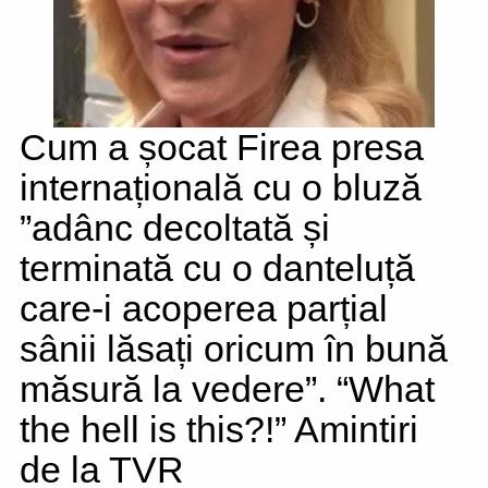
Cum a șocat Firea presa
internațională cu o bluză
”adânc decoltată și
terminată cu o danteluță
care-i acoperea parțial
sânii lăsați oricum în bună
măsură la vedere”. “What
the hell is this?!” Amintiri
de la TVR