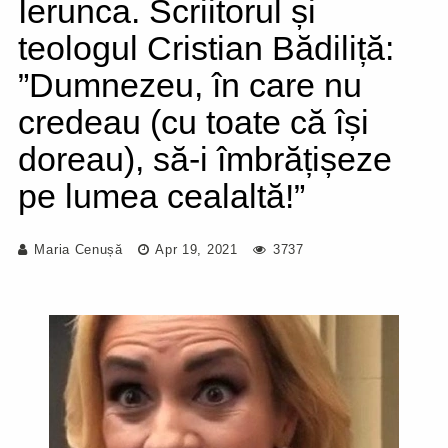
Ierunca. Scriitorul și
teologul Cristian Bădiliță:
”Dumnezeu, în care nu
credeau (cu toate că își
doreau), să-i îmbrățișeze
pe lumea cealaltă!”
Maria Cenușă
Apr 19, 2021
3737