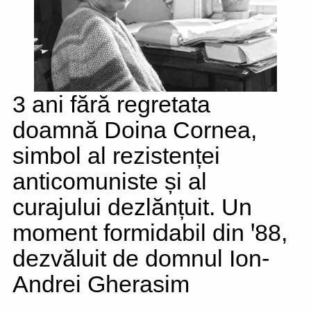
3 ani fără regretata
doamnă Doina Cornea,
simbol al rezistenței
anticomuniste și al
curajului dezlănțuit. Un
moment formidabil din ꞌ88,
dezvăluit de domnul Ion-
Andrei Gherasim