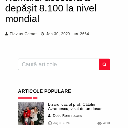
depăşit 8.100 la nivel
mondial
Flavius Cernat
Jan 30, 2020
2664
ARTICOLE POPULARE
Bizarul caz al prof. Cătălin
Avramescu, vizat de un dosar
DIICOT pentru „pornografie
Dodo Romniceanu
infantilă”. Miroase a execuție
stalinistă. Cea mai imundă parte a
Aug 6, 2026
4093
presei publică inclusiv documente