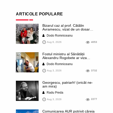
ARTICOLE POPULARE
Bizarul caz al prof. Cătălin
Avramescu, vizat de un dosar
DIICOT pentru „pornografie
Dodo Romniceanu
infantilă”. Miroase a execuție
stalinistă. Cea mai imundă parte a
Aug 6, 2026
4053
presei publică inclusiv documente
„scurse” de la stat în care sunt
dezvăluite date ultra-personale
Fostul ministru al Sănătății
ale profesorului, inclusiv
Alexandru Rogobete ar viza
diagnostice și tratamente
funcția lui Dominic Fritz de primar
Dodo Romniceanu
al orașului Timișoara. Pesedistul
publică imagini demne de Coreea
Aug 3, 2026
3732
de Nord cu femei din Timișoara
care îl strâng în brațe plângând
Georgescu, patriarh! (oricât ne-
am mira)
Radu Preda
Aug 3, 2026
2277
Comunicarea AUR potrivit căreia