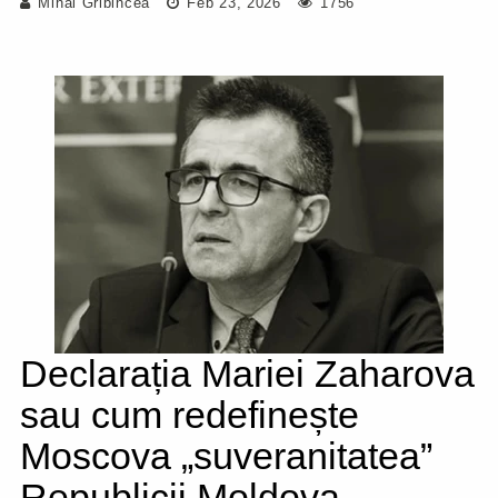
Mihai Gribincea
Feb 23, 2026
1756
Declarația Mariei Zaharova
sau cum redefinește
Moscova „suveranitatea”
Republicii Moldova