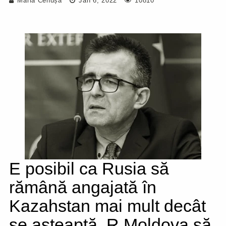
Maria Cenușă
Jan 6, 2022
10810
E posibil ca Rusia să
rămână angajată în
Kazahstan mai mult decât
se așteaptă. R.Moldova să