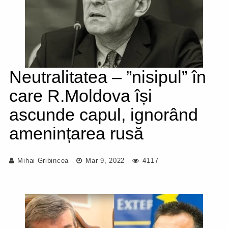
Neutralitatea – ”nisipul” în
care R.Moldova își
ascunde capul, ignorând
amenințarea rusă
Mihai Gribincea
Mar 9, 2022
4117