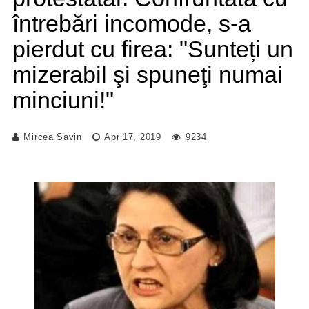
întrebări incomode, s-a
pierdut cu firea: "Sunteți un
mizerabil şi spuneţi numai
minciuni!"
Mircea Savin
Apr 17, 2019
9234