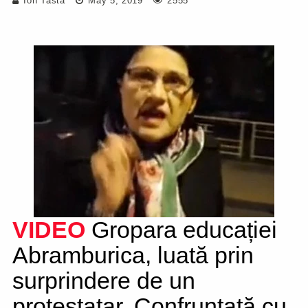
Ion Tasta
May 5, 2019
2555
VIDEO
Gropara educației
Abramburica, luată prin
surprindere de un
protestatar. Confruntată cu